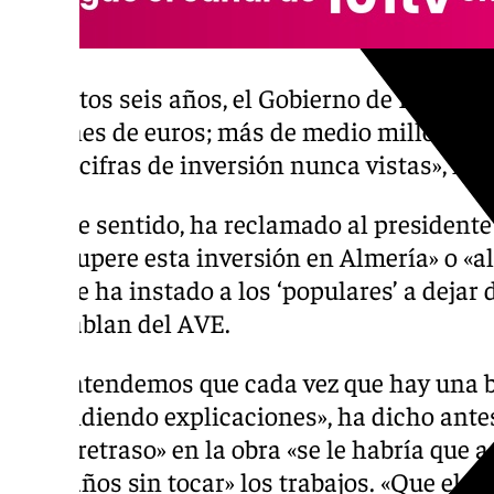
«En estos seis años, el Gobierno de España h
millones de euros; más de medio millón de e
unas «cifras de inversión nunca vistas», ha
En este sentido, ha reclamado al president
que «supere esta inversión en Almería» o «al
vez que ha instado a los ‘populares’ a dejar 
que hablan del AVE.
«No entendemos que cada vez que hay una b
esté pidiendo explicaciones», ha dicho antes
algún retraso» en la obra «se le habría que a
ocho años sin tocar» los trabajos. «Que el A