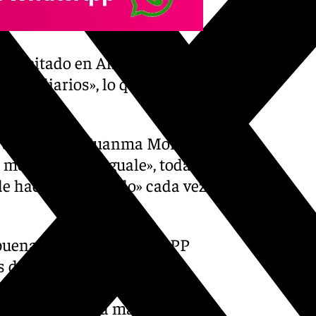
a licitado en Almería 1.181
uros diarios», lo que supone
 opinado.
e de la Junta, Juanma Moreno,
 menos, que la iguale», toda
de hacer el «ridículo» cada vez
uena noticia del AVE el PP
 de recordar que «si existe
djudicar al PP, que estuvo
VE esté cada día más cerca se