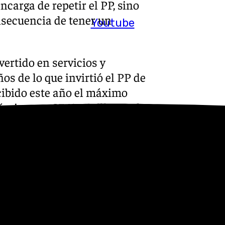
carga de repetir el PP, sino
secuencia de tener un
Youtube
ertido en servicios y
s de lo que invirtió el PP de
cibido este año el máximo
nómica con 27.910 millones de
r las entregas a cuenta hasta
 Andalucía habrá contado con
bida en las legislaturas
nes más.
n el diputado nacional por el