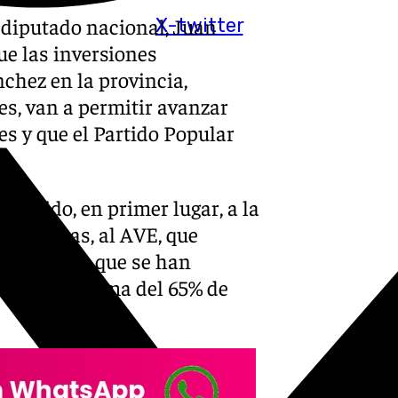
 diputado nacional, Juan
X-twitter
ue las inversiones
nchez en la provincia,
s, van a permitir avanzar
es y que el Partido Popular
referido, en primer lugar, a la
tructuras, al AVE, que
uina» dado que se han
stá «por encima del 65% de