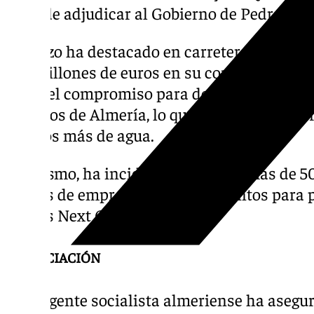
le ha de adjudicar al Gobierno de Pedro Sán
Lorenzo ha destacado en carreteras la inver
270 millones de euros en su conjunto y en su
como el compromiso para destinar 236 millo
regadíos de Almería, lo que permitirá conta
cúbicos más de agua.
Asimismo, ha incidido en que hay más de 50
manos de empresas y ayuntamientos para p
fondos Next Generation.
FINANCIACIÓN
El dirigente socialista almeriense ha asegu