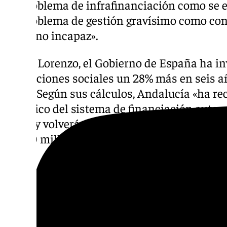
un problema de infrafinanciación como se en
un problema de gestión gravísimo como con
gobierno incapaz».
Según Lorenzo, el Gobierno de España ha inv
prestaciones sociales un 28% más en seis año
Rajoy. Según sus cálculos, Andalucía «ha re
histórico del sistema de financiación auto
euros y volverá a ser récord en 2025, al subi
28.540 millones».
En los últimos siete años, según ha dicho,
una financiación un 46,7% superior a la reci
presididas por Rajoy, es decir, 53.810 millo
Al margen del sistema de financiación, segú