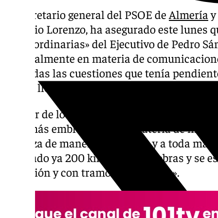
El secretario general del PSOE de
Almería
y
Antonio Lorenzo, ha asegurado este lunes q
«extraordinarias» del Ejecutivo de Pedro Sá
especialmente en materia de comunicacione
«en todas las cuestiones que tenía pendient
nunca llegó a solucionar».
El líder de los socialistas almerienses se ha 
obra más emblemática en materia de infraes
«avanza de manera imparable y a toda máq
realizado ya 200 kilómetros de obras y se e
ejecución y con tramos finalizados».