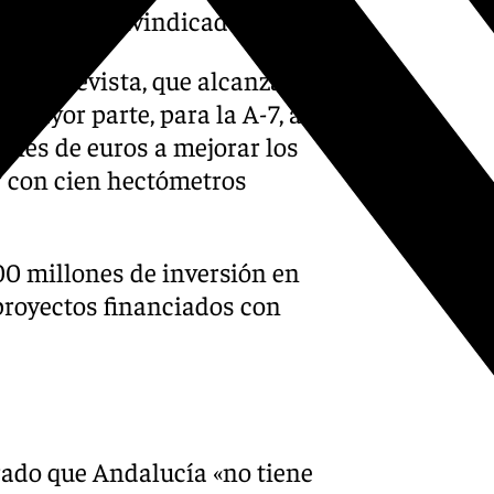
chez», ha reivindicado.
sión prevista, que alcanza los
 mayor parte, para la A-7, así
nes de euros a mejorar los
r con cien hectómetros
0 millones de inversión en
royectos financiados con
rado que Andalucía «no tiene