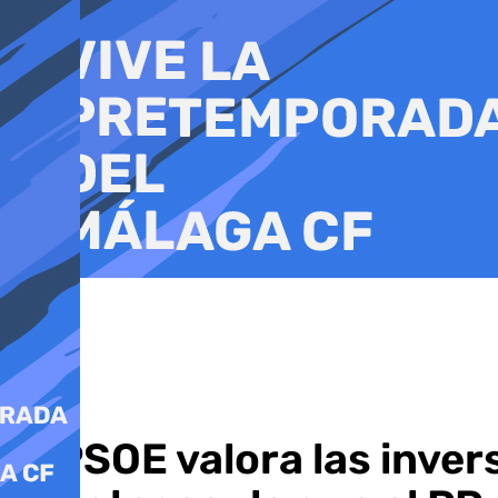
Ir
al
contenido
El PSOE valora las inve