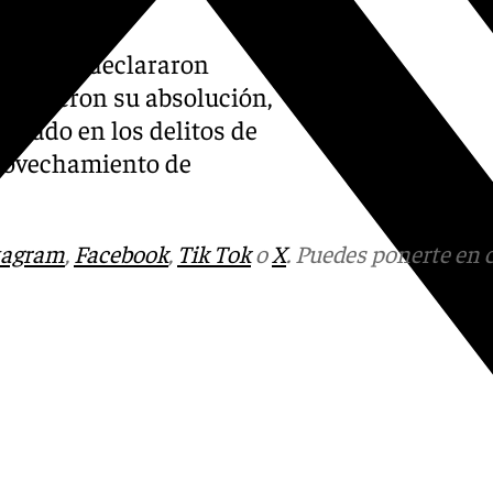
sesor se declararon
y pidieron su absolución,
ipado en los delitos de
provechamiento de
tagram
,
Facebook
,
Tik Tok
o
X
. Puedes ponerte en 