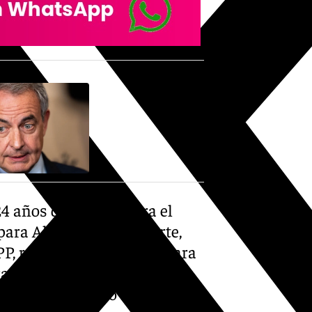
4 años de prisión para el
 para Aldama. Por su parte,
PP, reclamaban 30 años para
ran en prisión provisional
ra el empresario solicitaban