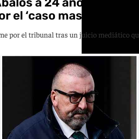
alos a 24 años de prisió
r el ‘caso mascarillas’
 por el tribunal tras un juicio mediático qu