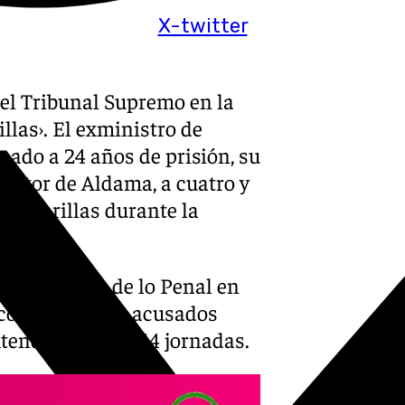
X-twitter
 el Tribunal Supremo en la
llas›. El exministro de
nado a 24 años de prisión, su
Víctor de Aldama, a cuatro y
mascarillas durante la
l de la Sala de lo Penal en
 contra los tres acusados
xtendió durante 14 jornadas.