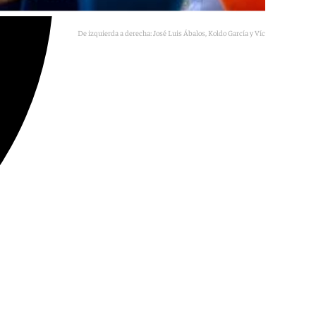
De izquierda a derecha: José Luis Ábalos, Koldo García y Víctor de Aldama
101TV