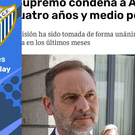
El Supremo condena a Áb
a cuatro años y medio po
La decisión ha sido tomada de forma unánime
España en los últimos meses