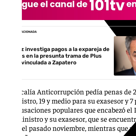
NOTICIA RELACIONADA
El juez investiga pagos a la expareja de
Ábalos en la presunta trama de Plus
Ultra vinculada a Zapatero
La Fiscalía Anticorrupción pedía penas de 2
exministro, 19 y medio para su exasesor y 7
las acusaciones populares que encabezó el 
el exministro y su exasesor, que se encuent
desde el pasado noviembre, mientras que pa