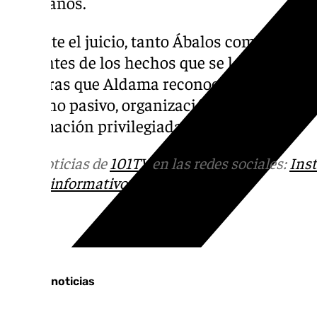
cinco años.
Durante el juicio, tanto Ábalos como su exa
inocentes de los hechos que se les acusaba 
mientras que Aldama reconoció haber partic
cohecho pasivo, organización criminal y a
información privilegiada.
Más noticias de
101TV
en las redes sociales:
Ins
correo
informativos@101tv.es
Tags:
Últimas noticias