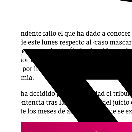
Contundente fallo el que ha dado a conocer
tarde de este lunes respecto al ‹caso mascari
Transportes José Luis Ábalos ha sido conde
exasesor Koldo García, a 19 y al empresario 
medio por irregularidades en la compra de 
pandemia.
Así lo ha decidido por unanimidad el tribuna
una sentencia tras la celebración del juicio
durante los meses de abril y mayo, que se e