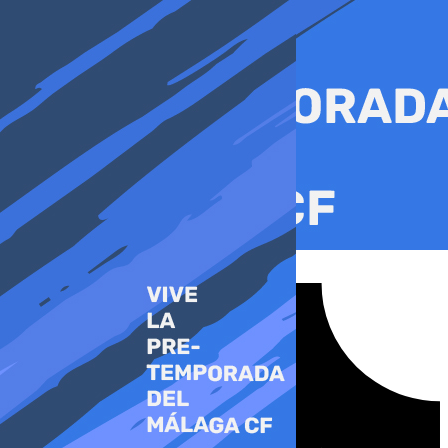
Ir
al
contenido
Tiktok