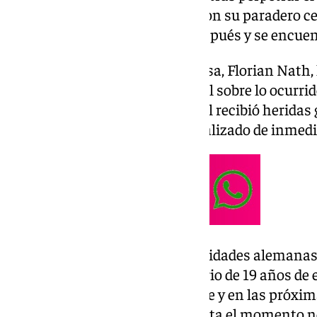
autoridades consiguieron dar con su paradero ce
Brandemburgo varias horas después y se encuen
El portavoz de la Policía berlinesa, Florian Nath
medios para dar un relato oficial sobre lo ocurri
destacado que el viajero español recibió heridas 
arma blanca, si bien fue hospitalizado de inmedia
Como han adelantado las autoridades alemanas, 
de homicidio es un refugiado sirio de 19 años de
arrestado desde la pasada noche y en las próxim
los investigadores del caso. Hasta el momento no