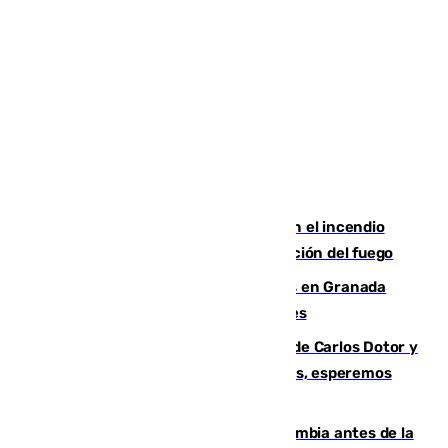
Activado el nivel 2 de emergencia en el incendio
forestal de Niebla por la compleja evolución del fuego
Controlado un incendio de rastrojos en Granada
junto a la autovía y al Callejón de Nogales
Juanfran Funes, sobre las lesiones de Carlos Dotor y
Fernando Calero: “Estamos preocupados, esperemos
que no sea nada”
Felipe VI refuerza los lazos con Colombia antes de la