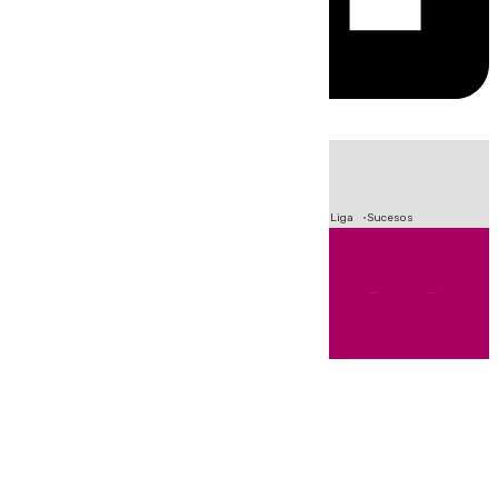
HOY
|
Fútbol
Primera División
Crisis Migratoria en Ceuta
LaLiga
Sucesos
Andalucía