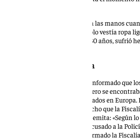
empleada en el ataque.
Según la Policía, tenía sangre en las manos cuan
ningún documento consigo y sólo vestía ropa liger
víctima, un turista vizcaíno de 30 años, sufrió he
bien su vida no corre peligro.
Posible atentado antisemita
Los responsables del caso han informado que lo
a las 18.00 horas, cuando el viajero se encontra
monumento a los judíos asesinados en Europa. 
declaraciones del autor, han hecho que la Fiscalí
como un posible atentado antisemita: «Según lo
todo por las declaraciones del acusado a la Polic
planeando matar judíos», ha afirmado la Fiscalía