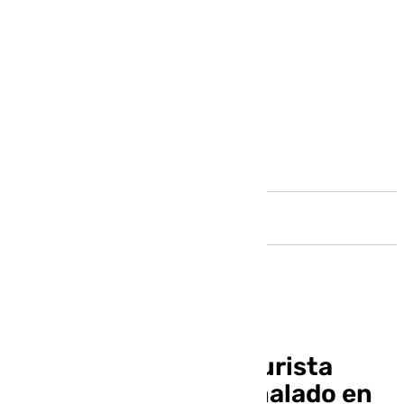
Andalucía
En estado grave un turista
español tras ser apuñalado en