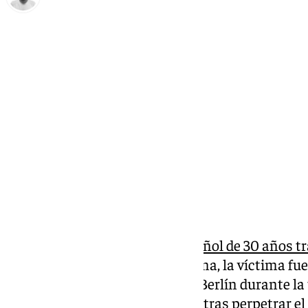
Antonio López
sábado, 22 febrero 2025, 10:25
Compartir:
En estado
grave un turista español de 30 años t
Según informó la Policía germana, la víctima fu
el Memorial del Holocausto de Berlín durante la
viernes. El autor se dio a la fuga tras perpetrar 