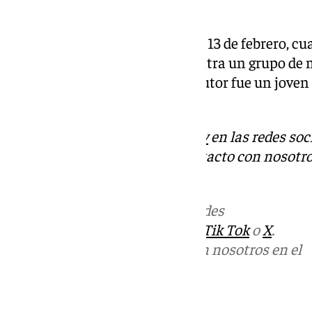
de-una-decena-de-heridos/
El segundo tuvo lugar el pasado 13 de febrero, c
múltiple, esta vez en Berlín, contra un grupo de
vidas y decenas de heridos. El autor fue un joven
fue por «razones religiosas».
Descubre más noticias de
101Tv
en las redes soc
Tok
o
X
. Puedes ponerte en contacto con nosotro
informativos@101tv.es
Más noticias de
101TV
en las redes
sociales:
Instagram
,
Facebook
,
Tik Tok
o
X
.
Puedes ponerte en contacto con nosotros en el
correo
informativos@101tv.es