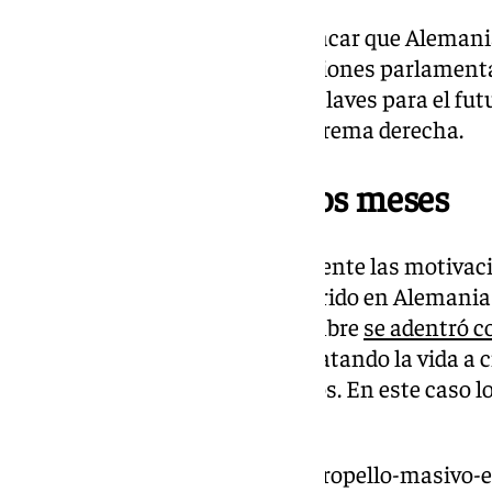
Al mismo tiempo, hay que destacar que Alemania
incertidumbre ante de las elecciones parlamentar
este domingo y que se antojan claves para el fu
vista puesta en el auge de la extrema derecha.
Tercer atentado en dos meses
Aunque no se conocen oficialmente las motivacio
trata del tercer «atentado» ocurrido en Alemania
pasado 21 de diciembre, un hombre
se adentró c
navideño
de Magdeburgo, arrebatando la vida a c
paso casi un centenar de heridos. En este caso 
«islamófobos».
https://www.101tv.es/nuevo-atropello-masivo