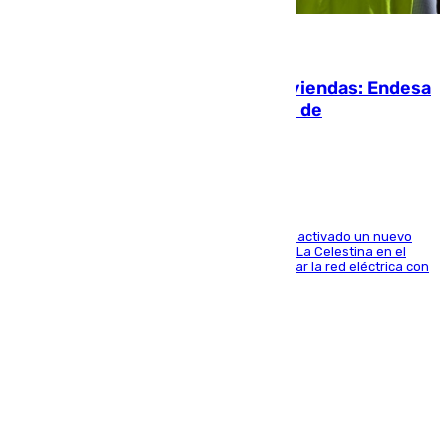
06.08.2026
Más potencia para las Tres Mil Viviendas: Endesa
pone en marcha un nuevo centro de
transformación
A través de su filial de redes e-distribución, ha activado un nuevo
centro de transformación instalado en la calle La Celestina en el
Polígono Sur de Sevilla que servirá para reforzar la red eléctrica con
una máquina transformadora de 630 kVA