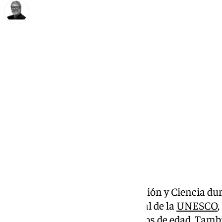
Francisco Marmolejo
jueves, 19 diciembre 2024, 17:50
Compartir:
El que fuera ministro de Educación y Ciencia du
Calvo-Sotelo y exdirector general de la
UNESCO
fallecido este jueves a los 90 años de edad. Tamb