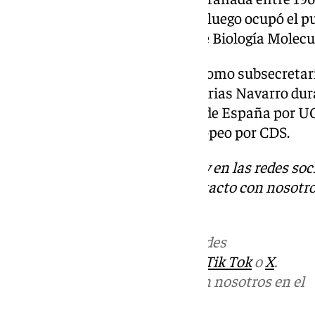
como vicepresidente del CSIC y luego ocupó el p
funciones. Cofundó el Centro de Biología Molec
En su carrera política destacó como subsecretar
Gobierno presidido por Carlos Arias Navarro dur
Fue diputado en el Parlamento de España por UC
diputado en el Parlamento Europeo por CDS.
Descubre más noticias de 101Tv en las redes soc
Tok
o
X
. Puedes ponerte en contacto con nosotro
informativos@101tv.es
.
Más noticias de
101TV
en las redes
sociales:
Instagram
,
Facebook
,
Tik Tok
o
X
.
Puedes ponerte en contacto con nosotros en el
correo
informativos@101tv.es