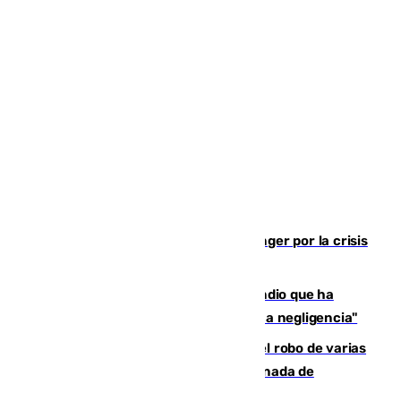
El Barça cancela un amistoso en Tánger por la crisis
en la frontera con Ceuta
El acalde de Niebla cree que el incendio que ha
afectado a dos aldeas se originó "por una negligencia"
Golpe cofrade en Jaén: investigan el robo de varias
joyas de la Virgen de la Fuensanta Coronada de
Alcaudete