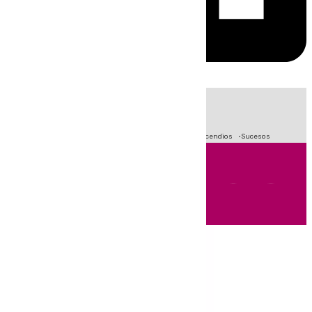
HOY
|
Fútbol
Crisis Migratoria en Ceuta
Primera División
Incendios
Sucesos
Andalucía