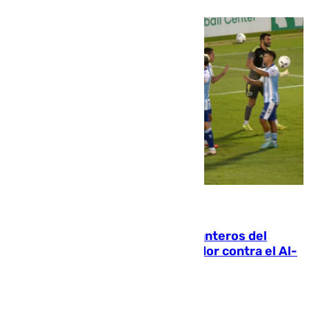
06.08.2026
Ya se han estrenado los tres delanteros del
Málaga: Eneko Jauregui, bigoleador contra el Al-
Arabi SC