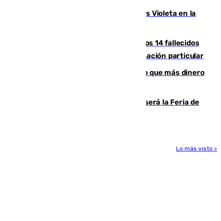
Con Málaga exige duplicar los Puntos Violeta en la
Feria de Málaga
La Justicia ofrece a las familias de los 14 fallecidos
en el incendio de Los Gallardos ser acusación particular
Juanlu Sánchez, el sexto canterano que más dinero
deja en las arcas del Sevilla
Talleres, escape room y música: así será la Feria de
la Juventud Cofrade de Málaga
Lo más visto >
Más noticias
Ver más >