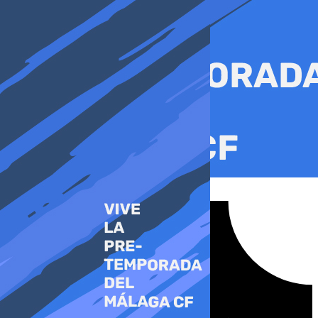
Ir
al
contenido
Tiktok