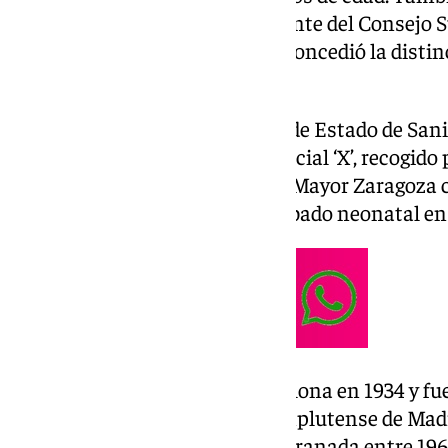
de Granada (UGR) y vicepresidente del Consejo S
Científicas (
CSIC
) y la Junta le concedió la disti
Andalucía en el año 2008.
Lo ha confirmado el secretario de Estado de Sanid
mensaje en su perfil de la red social ‘X’, recogido
lamenta su muerte y destaca a Mayor Zaragoza 
más trabajó por impulsar el cribado neonatal en
Mayor Zaragoza nació en Barcelona en 1934 y fue
Facultad de la Universidad Complutense de Madr
en rector de la Universidad de Granada entre 196