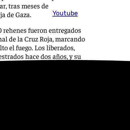
r, tras meses de
Youtube
ja de Gaza.
20 rehenes fueron entregados
al de la Cruz Roja, marcando
to el fuego. Los liberados,
estrados hace dos años, y su
 08.00 hora local (07.00 en
ades.
anitaria
e estadounidense Donald
ara poner fin a la guerra en