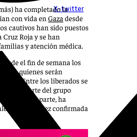
más) ha completado la
X-twitter
uían con vida en
Gaza
desde
los cautivos han sido puestos
a Cruz Roja y se han
 familias y atención médica.
desde el fin de semana los
erados, quienes serán
l país. Entre los liberados se
formaban parte del grupo
srael, por su parte, ha
alestinos una vez confirmada