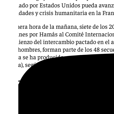
negociado por Estados Unidos pueda avanza
hostilidades y crisis humanitaria en la Fran
A primera hora de la mañana, siete de los 
este lunes por Hamás al Comité Internacion
el comienzo del intercambio pactado en el al
todos hombres, forman parte de los 48 secu
entrega se ha producido poco después de las
España), según han confirmado las autorid
170 camiones con ayuda hum
El acuerdo fue promovido por el president
Trump, basándose en un plan de 20 puntos p