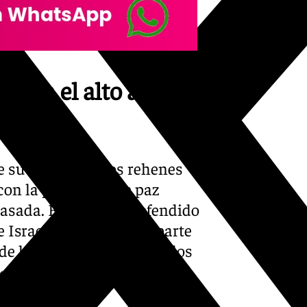
con el alto al
su entrega de los rehenes
 con la propuesta de paz
asada. El grupo ha defendido
e Israel cumpla con su parte
de los prisioneros, incluidos
ruto de la fortaleza del
ia».