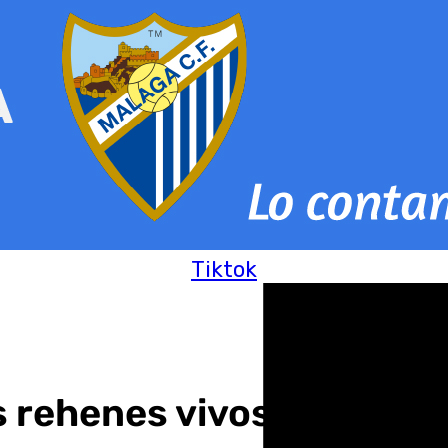
Tiktok
s rehenes vivos tras más