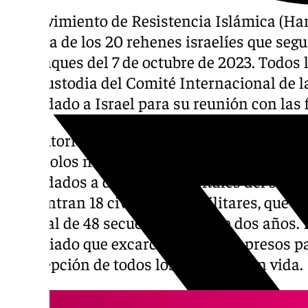
El Movimiento de Resistencia Islámica (Ha
entrega de los 20 rehenes israelíes que seg
los ataques del 7 de octubre de 2023. Todos 
bajo custodia del Comité Internacional de l
trasladado a Israel para su reunión con las
Las autoridades israelíes habían preparado 
protocolos necesarios para recibir a los lib
trasladados a distintos hospitales del sur de
encuentran 18 civiles y dos militares, que 
original de 48 secuestrados hace dos años. I
anunciado que excarcelará a 1.966 presos p
la recepción de todos los cautivos con vida.