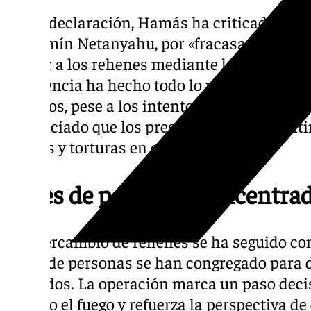
En su declaración, Hamás ha criticado al pr
Benjamín Netanyahu, por «fracasar durante
liberar a los rehenes mediante la fuerza», y
resistencia ha hecho todo lo posible para pr
cautivos, pese a los intentos de Israel de p
denunciado que los presos palestinos cont
abusos y torturas en cárceles israelíes.
Miles de personas concentrad
El intercambio de rehenes se ha seguido con
miles de personas se han congregado para d
liberados. La operación marca un paso dec
del alto el fuego y refuerza la perspectiva d