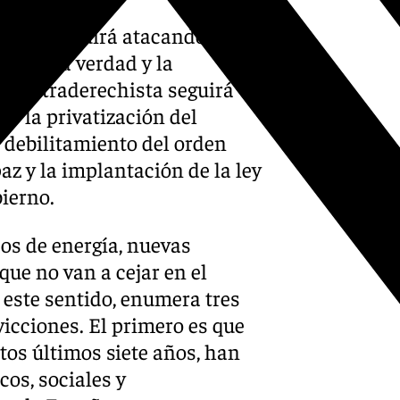
 PP-Vox seguirá atacando con
es de la verdad y la
al ultraderechista seguirá
 y la privatización del
l debilitamiento del orden
paz y la implantación de la ley
bierno.
os de energía, nuevas
que no van a cejar en el
 este sentido, enumera tres
vicciones. El primero es que
tos últimos siete años, han
os, sociales y