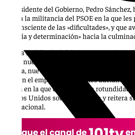
El presidente del Gobierno, Pedro Sánchez,
carta a la militancia del PSOE en la que les p
ser consciente de las «dificultades», y que 
valentía y determinación» hacia la culminac
«Pese a la dificultad del momento, quiero
firmes nuestras convicciones. Que afronta
energía, nuevas políticas y la ambición de 
cejar en el empeño. Seguiremos adelante», 
misiva en la que condena «con rotundidad» 
Estados Unidos sobre Venezuela y reitera s
internacional.