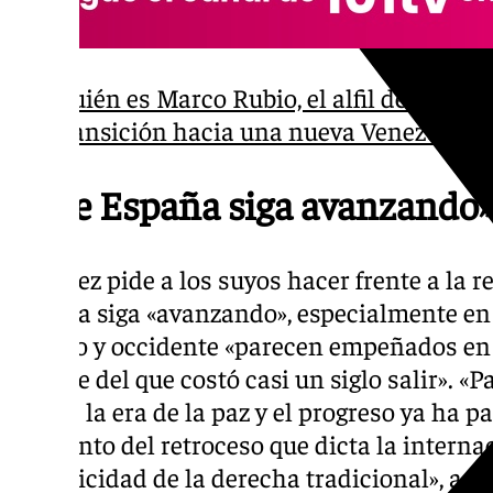
Quién es Marco Rubio, el alfil de Trump 
transición hacia una nueva Venezuela
«Que España siga avanzando
Sánchez pide a los suyos hacer frente a la r
España siga «avanzando», especialmente en
mundo y occidente «parecen empeñados en 
terrible del que costó casi un siglo salir». 
de que la era de la paz y el progreso ya ha p
momento del retroceso que dicta la internac
complicidad de la derecha tradicional», advi