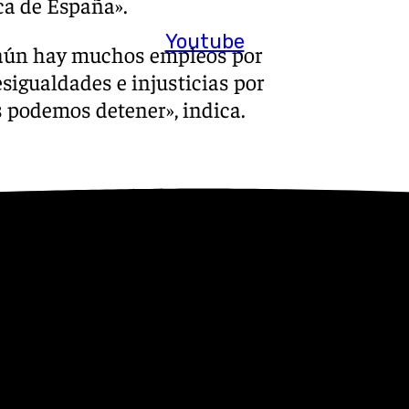
ca de España».
Youtube
 aún hay muchos empleos por
sigualdades e injusticias por
s podemos detener», indica.
a se ha convertido en el
vance de la internacional
s que aún defienden con
Estado del Bienestar, los
icos y el feminismo.
 Bloch, quien reivindicó en