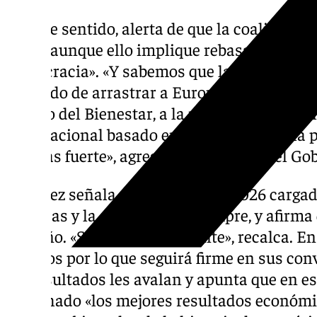
En este sentido, alerta de que la coalición
todo, «aunque ello implique rebasar los límit
democracia». «Y sabemos que la internacion
tratando de arrastrar a Europa a los recortes
Estado del Bienestar, a la militarización y e
internacional basado en reglas, al fin de la 
del más fuerte», agrega el presidente del Go
Sánchez señala que afrontan el 2026 cargad
políticas y la ambición de siempre, y afirma 
empeño. «Seguiremos adelante», recalca. En
motivos por lo que seguirá firme en sus con
los resultados les avalan y apunta que en es
cosechado «los mejores resultados económic