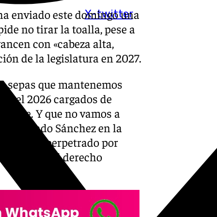
 ha enviado este domingo una
X-twitter
ide no tirar la toalla, pese a
avancen con «cabeza alta,
ión de la legislatura en 2027.
 que sepas que mantenemos
mos el 2026 cargados de
siempre. Y que no vamos a
ha señalado Sánchez en la
el ataque perpetrado por
u defensa del derecho