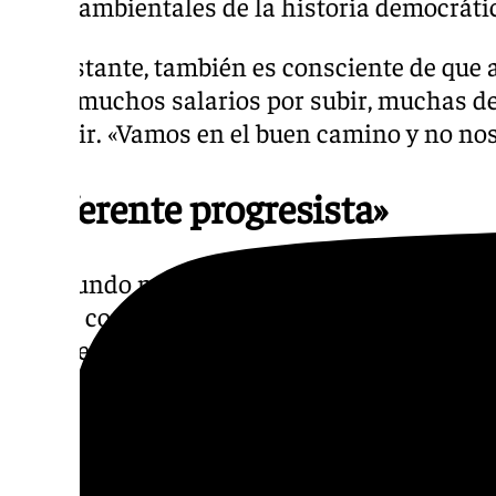
medioambientales de la historia democráti
No obstante, también es consciente de que
crear, muchos salarios por subir, muchas de
corregir. «Vamos en el buen camino y no no
«Referente progresista»
El segundo motivo que esgrime es que Españ
mayor contrapeso que existe en Europa al a
ultraderechista y en una de las pocas voce
firmeza la paz, el derecho internacional, el 
derechos laborales, los compromisos climát
Por último, apela al socialista alemán Ernst