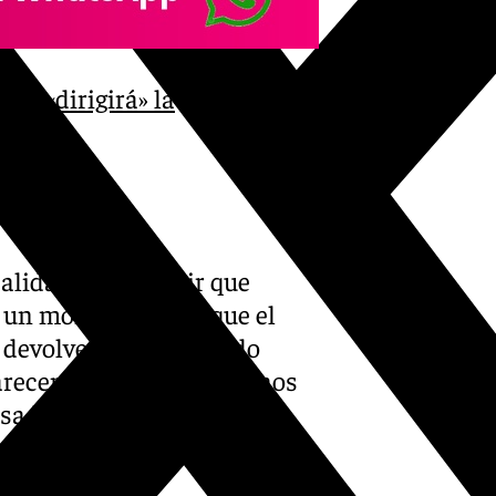
que «dirigirá» la
»
ealidad y conseguir que
 un momento en el que el
devolver aquel «pasado
«Parecen querer persuadirnos
asado, y de que ahora es el
ional ultraderechista con la
erte.