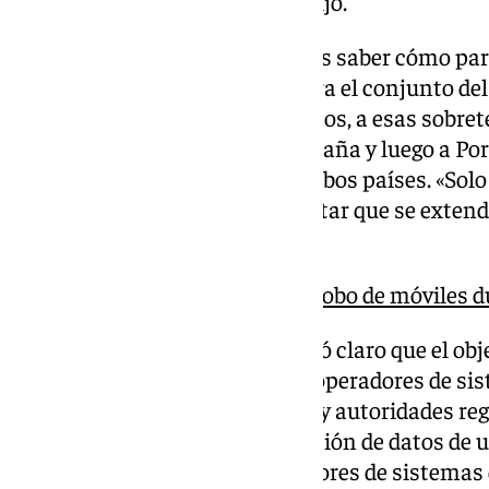
los ciudadanos y la sociedad», dijo.
Así, apuntó que lo importante es saber cómo pa
(MW), una cifra no muy alta para el conjunto de
se paso, en menos de dos minutos, a esas sobre
extendieron primero a toda España y luego a Por
por los planes de defensa de ambos países. «Solo 
frontera con Francia. Y para evitar que se extend
al respecto.
Detenido en Granada tras robo de móviles du
De todas maneras, Cortinas dejó claro que el obje
por un panel de 45 expertos de operadores de si
Red Eléctrica de España (REE)- y autoridades re
basado en una amplia recopilación de datos de 
significativos de la red y operadores de sistemas