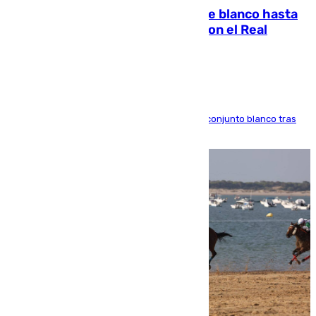
Vinícius Júnior seguirá vestido de blanco hasta
2032 tras cerrar su renovación con el Real
Madrid
El atacante brasileño amplía su vínculo con el conjunto blanco tras
una etapa repleta de éxitos y protagonismo