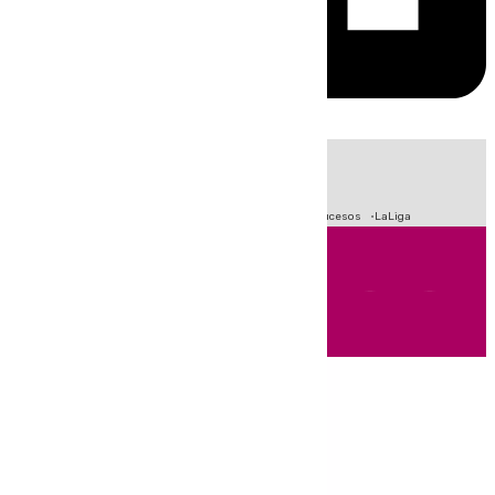
HOY
|
Fútbol
Primera División
Crisis Migratoria en Ceuta
Sucesos
LaLiga
Andalucía