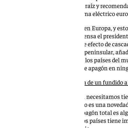
análisis detallado de las causas raíz y recomend
incidentes similares en el sistema eléctrico eur
«Esto nunca ha sucedido antes en Europa, y esto
aseguró en un briefing con la prensa el presiden
Damian Cortinas, respecto a ese efecto de casca
el colapso del sistema eléctrico peninsular, añ
de toda la información de todos los países del 
ninguna mención de este tipo de apagón en ning
Apagón nacional: la crónica de un fundido 
«Esto es nuevo. Por eso también necesitamos ti
pasando y qué podría pasar. Pero es una novedad
sobretensión que provoca un apagón total es alg
supuesto, un apagón total en dos países tiene 