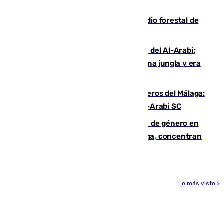
cruzar la frontera española
Huelva eleva a emergencia el incendio forestal de
Niebla
Juanfran Funes, sobre el duro juego del Al-Arabi:
“Por momentos nos hemos metido en una jungla y era
hasta peligroso”
Ya se han estrenado los tres delanteros del Málaga:
Eneko Jauregui, bigoleador contra el Al-Arabi SC
35 mujeres asesinadas por violencia de género en
España en este 2026: Andalucía y Málaga, concentran
el foco de la tragedia
Lo más visto >
Más noticias