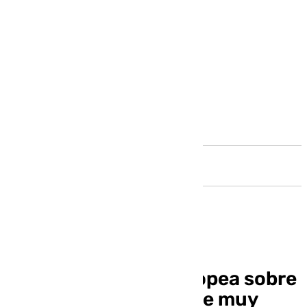
Andalucía
La investigación europea sobre
el apagón dice que fue muy