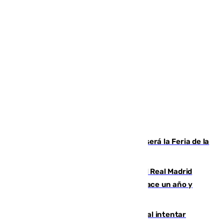
Talleres, escape room y música: así será la Feria de la
Juventud Cofrade de Málaga
El fichaje más caro de la historia del Real Madrid
costaba 105 millones de euros menos hace un año y
jugaba en Leganés
Ceuta suma 82 fallecidos en el mar al intentar