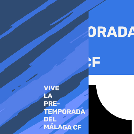
Ir
al
contenido
Tiktok