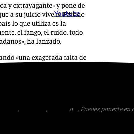
ca y extravagante» y pone de
ue a su juicio vive el Partido
Youtube
ís lo que utiliza es la
te, el fango, el ruido, todo
dadanos», ha lanzado.
rando «una exagerada falta de
tiene «miedo» a mantener sus
no se oponga a la negativa de
reunirse con el presidente
umisión institucional».
tagram
,
Facebook
,
Tik Tok
o
X
. Puedes ponerte en 