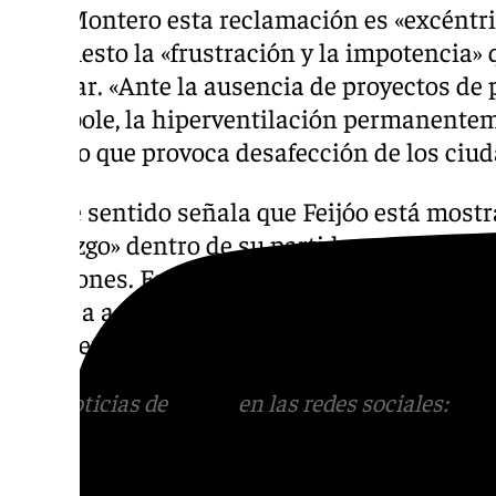
Para Montero esta reclamación es «excéntri
manifiesto la «frustración y la impotencia» q
Popular. «Ante la ausencia de proyectos de pa
hipérbole, la hiperventilación permanentemen
aquello que provoca desafección de los ciu
En ese sentido señala que Feijóo está most
liderazgo» dentro de su partido y cree que 
posiciones. En ese sentido ha criticado que 
Ayuso a acudir este viernes a La Moncloa a 
Sánchez y dice que es «inaudito» y una «ins
Más noticias de
101TV
en las redes sociales:
Ins
correo
informativos@101tv.es