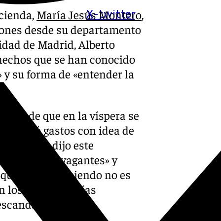
acienda,
María Jesús Montero
,
X-twitter
ciones desde su departamento
idad de Madrid, Alberto
hechos que se han conocido
y su forma de «entender la
spués de que en la víspera se
o
declaró gastos con idea de
, Montero dijo este
bles y extravagantes» y
 que estaba haciendo no es
n los próximos días
escandalizará».