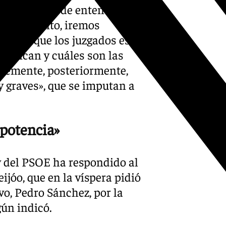
r la vida y de entender los
. «Por tanto, iremos
aciones que los juzgados están
ractican y cuáles son las
iblemente, posteriormente,
y graves», que se imputan a
mpotencia»
 y del PSOE ha respondido al
ijóo, que en la víspera pidió
vo, Pedro Sánchez, por la
gún indicó.