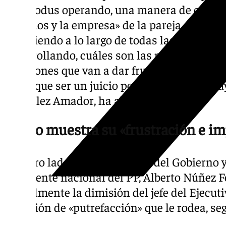
«un modus operando, una manera de entende
negocios y la empresa» de la pareja de Ayuso
conociendo a lo largo de todas las investig
desarrollando, cuáles son las pruebas que p
cuestiones que van a dar fruto a lo que pos
tenga que ser un juicio por unos hechos mu
González Amador, ha abundado.
Feijóo muestra su «frustración e i
Por otro lado, la ‘número dos’ del Gobierno
presidente nacional del PP, Alberto Núñez Fe
formalmente la dimisión del jefe del Ejecuti
situación de «putrefacción» que le rodea, se