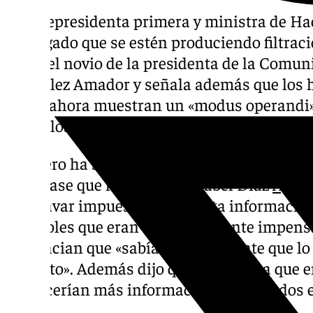
La vicepresidenta primera y ministra de H
ha negado que se estén produciendo filtra
sobre el novio de la presidenta de la Comun
González Amador y señala además que los 
hasta ahora muestran un «modus operandi» 
vida y los negocios».
Montero ha sido interrogada al respecto, de
publicase que la pareja de Isabel Díaz
Ayus
desgravar impuestos. Ante esta información
miércoles que eran «absolutamente impensa
evidencian que «sabía perfectamente que lo
correcto». Además dijo que imaginaba que e
aparecerían más información «que a todos 