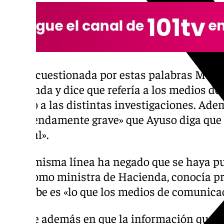
Al ser cuestionada por estas palabras Monte
Hacienda y dice que refería a los medios d
acceso a las distintas investigaciones. Ade
«tremendamente grave» que Ayuso diga que 
policial».
En la misma línea ha negado que se haya p
ella, como ministra de Hacienda, conocía p
que sabe es «lo que los medios de comunica
Insiste además en que la información que 