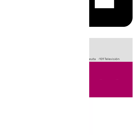
HOY
|
Fútbol
Primera División
LaLiga
Crisis Migratoria en Ceuta
101 Televisión
Andalucía