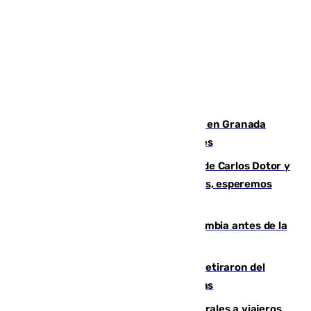
Controlado un incendio de rastrojos en Granada
junto a la autovía y al Callejón de Nogales
Juanfran Funes, sobre las lesiones de Carlos Dotor y
Fernando Calero: “Estamos preocupados, esperemos
que no sea nada”
Felipe VI refuerza los lazos con Colombia antes de la
llegada del nuevo presidente
Fernando Calero y Carlos Dotor se retiraron del
encuentro contra el Ceuta con molestias
España restablece controles temporales a viajeros