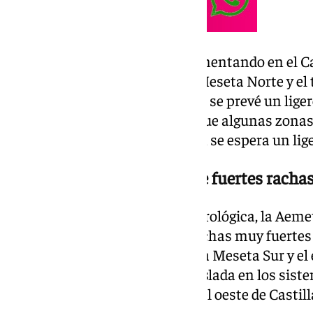
Las temperaturas seguirán aumentando en el Ca
medida, en el valle del Ebro, la Meseta Norte y el
interior de Galicia, sin embargo, se prevé un lig
entrada de aire marítimo, aunque algunas zonas
39 grados. En Canarias también se espera un lig
Tormentas acompañadas de fuertes rachas
En cuanto a la situación meteorológica, la Aeme
tormentas acompañadas de rachas muy fuertes d
peninsular, especialmente en la Meseta Sur y e
podrían registrarse de forma aislada en los siste
Cantábrica, el este de Galicia y el oeste de Castill