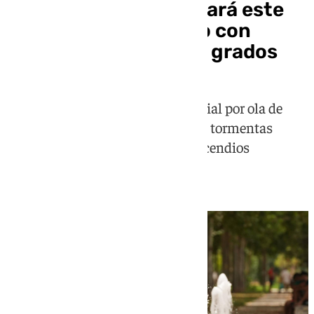
La ola de calor alcanzará este
lunes su punto álgido con
máximas de hasta 42 grados
La Aemet mantiene el aviso especial por ola de
calor en toda España y advierte de tormentas
aisladas y un elevado riesgo de incendios
forestales