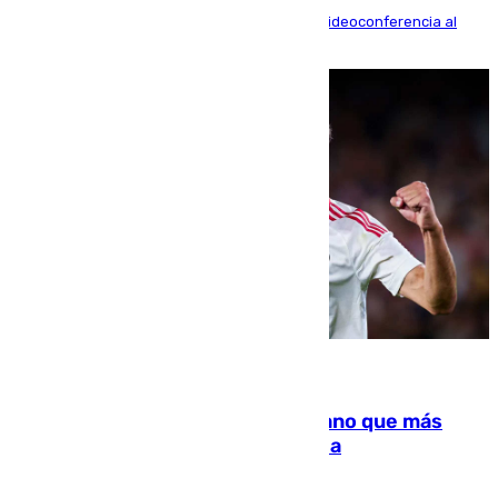
La mayoría de las comparecencias serán por videoconferencia al
residir los familiares fuera de España
07.08.2026
Juanlu Sánchez, el sexto canterano que más
dinero deja en las arcas del Sevilla