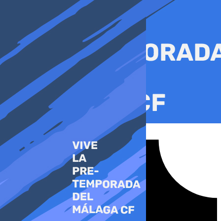
Ir
al
contenido
Tiktok