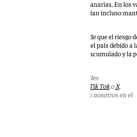
Ebro, el litoral mediterráneo y Canarias. En los v
Guadalquivir, las mínimas podrían incluso mant
grados.
Además, la Aemet ha advertido de que el riesgo d
alto o extremo en buena parte del país debido a 
temperaturas, el déficit hídrico acumulado y la 
con fuertes rachas de viento.
Más noticias de
101TV
en las redes
sociales:
Instagram
,
Facebook
,
Tik Tok
o
X
.
Puedes ponerte en contacto con nosotros en el
correo
informativos@101tv.es
Tags:
Últimas noticias