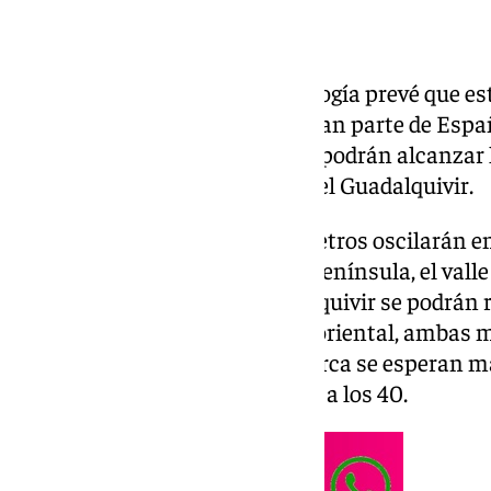
La Agencia Estatal de Meteorología prevé que est
de la ola de calor que afecta a gran parte de Es
de temperaturas máximas que podrán alcanzar lo
fluviales, especialmente en el del Guadalquivir.
Según la previsión, los termómetros oscilarán ent
cuadrante suroccidental de la Península, el valle
nordeste. En el valle del Guadalquivir se podrán 
mientras que en el Cantábrico oriental, ambas me
Comunidad Valenciana y Mallorca se esperan máx
con picos puntuales superiores a los 40.