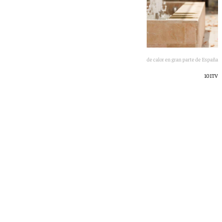
Ola de calor en gran parte de España
101TV
101 TV
domingo, 5 julio 2026, 20:42
Compartir: