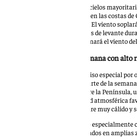
La jornada estará marcada por cielos mayoritar
intervalos de nubes altas, salvo en las costas de
aparecer nubes bajas y brumas. El viento soplar
litorales, con rachas muy fuertes de levante dur
Estrecho. En Canarias predominará el viento del
Se prolongará durante la semana con alto r
La Aemet mantiene activo el aviso especial por o
se prolongará durante buena parte de la semana.
combinación de una dorsal sobre la Península, un
fuerte insolación y la estabilidad atmosférica fa
permanencia de una masa de aire muy cálido y s
Las noches continuarán siendo especialmente c
mínimas superiores a los 20 grados en amplias zo