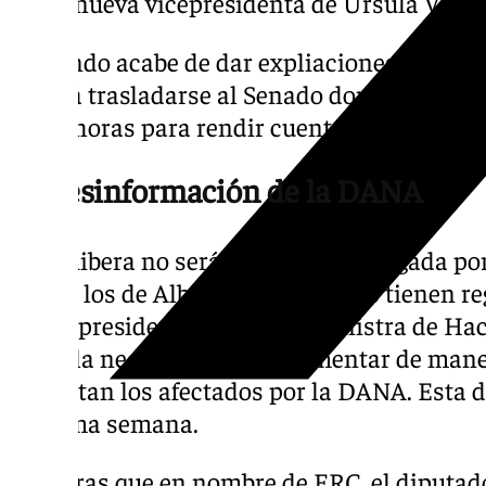
como nueva vicepresidenta de Ursula Von de
Y cuando acabe de dar expliaciones en el Co
deberá trasladarse al Senado donde la ha cit
18:00 horas para rendir cuentas sobre la D
La desinformación de la DANA
Pero Ribera no será la única interrogada po
ya que los de Alberto Núñez Feijóo tienen r
la vicepresidenta primera y ministra de Ha
sobre la necesidad de implementar de mane
necesitan los afectados por la DANA. Esta d
próxima semana.
Mientras que en nombre de ERC, el diputad