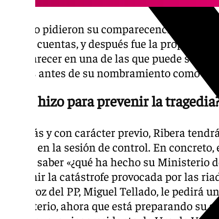
Por eso pidieron su comparecencia ante el 
rendir cuentas, y después fue la propia vice
comparecer en una de las que puede ser sus
Cortes antes de su nombramiento como com
¿Qué hizo para prevenir la tragedia
Además y con carácter previo, Ribera tendr
del PP en la sesión de control. En concreto
quiere saber «¿qué ha hecho su Ministerio 
prevenir la catástrofe provocada por las ria
portavoz del PP, Miguel Tellado, le pedirá u
Ministerio, ahora que está preparando su s