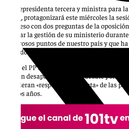
La vicepresidenta tercera y ministra para l
Ribera
, protagonizará este miércoles la sesi
Congreso con dos preguntas de la oposició
explicar la gestión de su ministerio durante
numerosos puntos de nuestro país y que ha
fallecidos.
Desde el PP han censurado en numerosas oc
«la gran desaparecida» en el debate político
consideran «responsable directa» de las pol
últimos años.