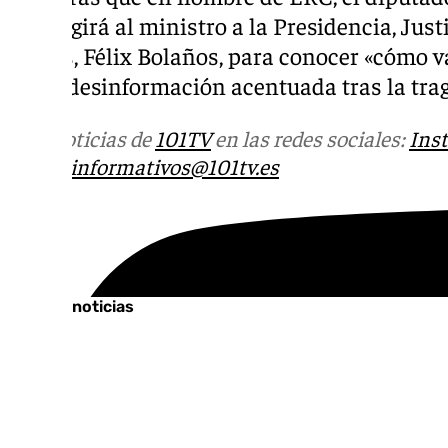
se dirigirá al ministro a la Presidencia, Just
Cortes, Félix Bolaños, para conocer «cómo va
grave desinformación acentuada tras la tra
Más noticias de
101TV
en las redes sociales:
Ins
correo
informativos@101tv.es
Tags:
Últimas noticias