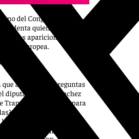
Pleno del Congreso para
presidenta quien solicitó
 últimas apariciones en las
isaria europea.
?
á que atender dos preguntas
, el diputado César Sánchez
de Transición Ecológica para
das?», mientras que el
n balance de sus años en el
alto a la Comisión Europea