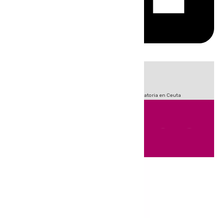
HOY
|
Fútbol
Sucesos
LaLiga
Primera División
Crisis Migratoria en Ceuta
Andalucía