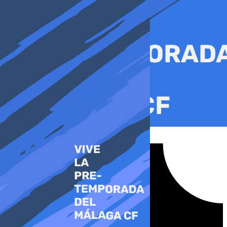
Ir
al
contenido
Tiktok