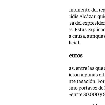
Según el atestado policial, en el momento del reg
secretaria del exdirigente,Gertruidis Alcázar, qui
a la herencia familiar de la esposa del expresid
a regalos recibidos durante viajes. Estas explica
documentación incorporada a la causa, aunque d
conjunto de la investigación judicial.
De 30.000 a 1,3 millones de euros
Tras la incautación de estas joyas, entre las que 
pulseras y otros efectos, aparecieron algunas ci
todas ellas muy lejos de la reciente tasación. Por
Ateneo de Madrid y que ejerce como portavoz de 
entonces que estaría valoradas «entre 30.000 y 