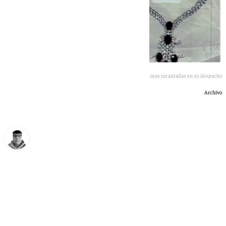
Imagen de José Luis Rodríguez Zapatero y las joyas incautadas en su despacho
Archivo
Eloy Rodríguez
jueves, 11 junio 2026, 23:06
Compartir: