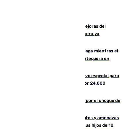
La inversión del Ayuntamiento en mejoras del
entorno del Prado de San Sebastián supera ya
1.600.000 euros
El taró tiñe de niebla la costa de Málaga mientras el
calor se concentra en el interior con Antequera en
aviso amarillo
La Guardia Civil prepara un dispositivo especial para
el eclipse del 12 de agosto compuesto por 24.000
agentes
Cortado el Cercanías C-2 de Málaga por el choque de
un tren con una catenaria caída
Detenido en Estepona por malos tratos y amenazas
de muerte a su pareja en presencia de sus hijos de 10