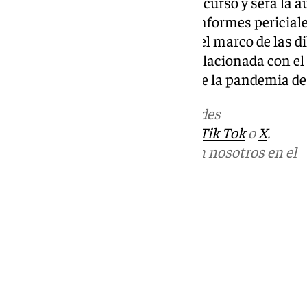
La investigación permanece en curso y será la au
determine la relevancia de los informes periciale
incorporadas al expediente, en el marco de las di
la Audiencia Nacional, trama relacionada con el 
concedido a la aerolínea durante la pandemia d
Más noticias de
101TV
en las redes
sociales:
Instagram
,
Facebook
,
Tik Tok
o
X
.
Puedes ponerte en contacto con nosotros en el
correo
informativos@101tv.es
Tags:
Últimas noticias