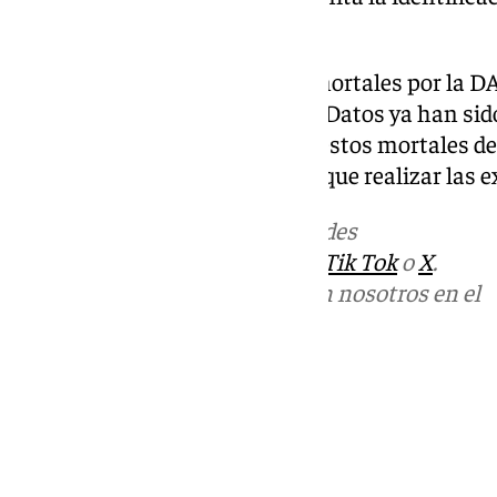
de que éste hubiera fallecido.
Por otro lado, las 211 víctimas mortales por la
por el Centro de Integración de Datos ya han sid
Valencia. Desde entonces, los restos mortales de
entregados a sus familias para que realizar las 
Más noticias de
101TV
en las redes
sociales:
Instagram
,
Facebook
,
Tik Tok
o
X
.
Puedes ponerte en contacto con nosotros en el
correo
informativos@101tv.es
Tags:
Últimas noticias