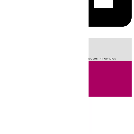
HOY
|
Fútbol
Primera División
Crisis Migratoria en Ceuta
Sucesos
Incendios
Andalucía