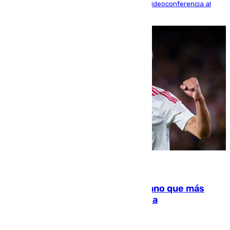
La mayoría de las comparecencias serán por videoconferencia al
residir los familiares fuera de España
07.08.2026
Juanlu Sánchez, el sexto canterano que más
dinero deja en las arcas del Sevilla