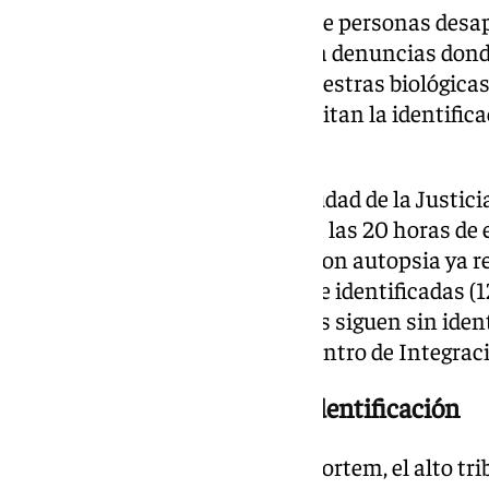
Los expedientes ante mortem de personas desap
corresponden exclusivamente a denuncias donde
diferentes datos y facilitado muestras biológicas
oficinas ante mortem que permitan la identifica
queridos.
Por su parte, la morgue de la Ciudad de la Justic
que se produjo la DANA, y hasta las 20 horas de e
víctimas mortales, todas ellas con autopsia ya re
personas, 145 están plenamente identificadas (12
ADN); mientras que 54 personas siguen sin ident
actualización de cifras por el Centro de Integrac
Piden información para la identificación
En cuanto a las oficinas ante mortem, el alto tr