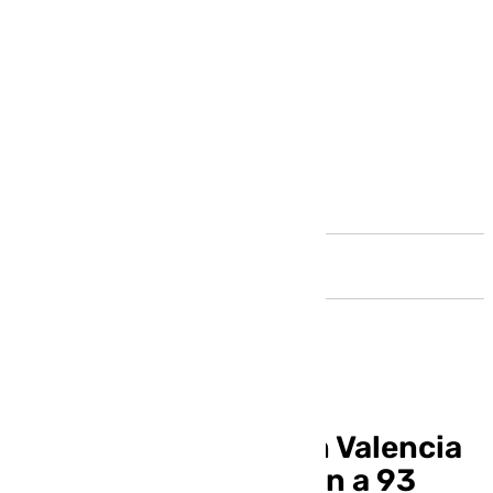
Andalucía
Los desaparecidos en Valencia
por la DANA ascienden a 93