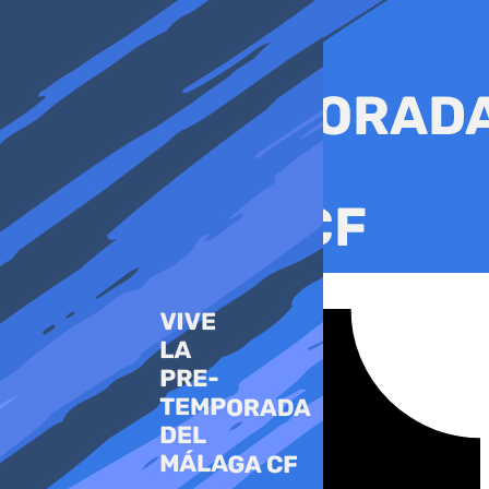
Ir
al
contenido
Tiktok