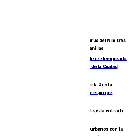
Málaga refuerza la vigilancia por el virus del Nilo tras
detectar un mosquito positivo en Campanillas
Málaga-Ceuta: cuarto compromiso de pretemporada
de los blanquiazules en busca del Trofeo de la Ciudad
Autónoma
Málaga, en alerta por el virus del Nilo: la Junta
decreta Campanillas como zona de alto riesgo por
varios casos recientes
El Gobierno registra 1.342 menores tras la entrada
masiva del pasado 30 de julio
Cádiz despide seis «puntos negros» urbanos con la