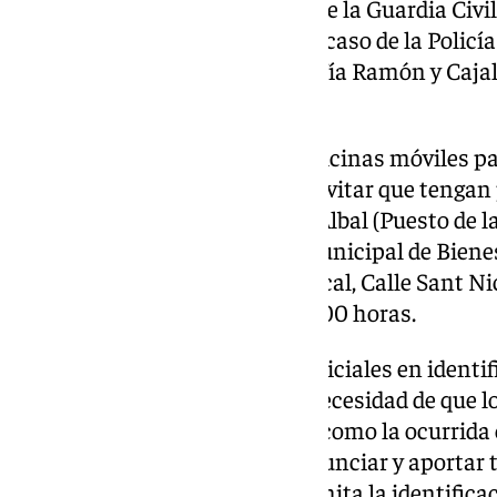
que están ubicadas, en el caso de la Guardia Civi
en la calle Calamocha 4; y en el caso de la Policí
Superior de Policía, en la Gran Vía Ramón y Cajal
València
.
Además, han sido instaladas oficinas móviles pa
familiares de desaparecidos, y evitar que tengan
Valencia, en las localidades de Albal (Puesto de la
Tabacalera), Alfafar (Edificio Municipal de Bienest
Algemesí (retén de la Policía Local, Calle Sant Ni
ininterrumpido es de 9.00 a 21.00 horas.
Los especialistas forenses y policiales en identi
insisten repetidamente en la necesidad de que l
desaparecidas en una tragedia como la ocurrida
oficinas ante mortem para denunciar y aportar
cualquier información que permita la identificac