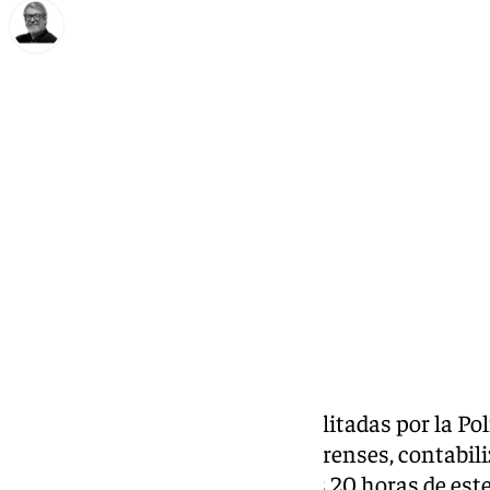
Francisco Marmolejo
miércoles, 6 noviembre 2024, 22:15
Compartir:
Las oficinas ‘ante mortem’ habilitadas por la Poli
en colaboración con médicos forenses, contabili
denuncias de desaparición a las 20 horas de est