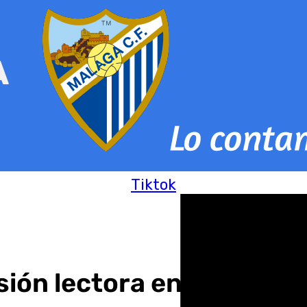
Tiktok
ión lectora en más de l