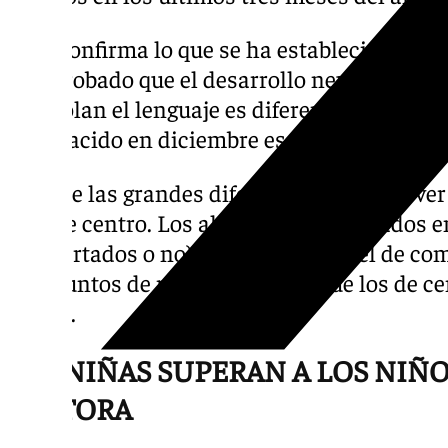
Esto confirma lo que se ha establecido ya e
comprobado que el desarrollo neurológico 
controlan el lenguaje es diferente entre un
otro nacido en diciembre ese mismo año y q
Otra de las grandes diferencias que deja ver
tipo de centro. Los alumnos matriculados e
(concertados o no) alcanzan un nivel de co
23,5 puntos de media sobre 30, que los de ce
media.
LAS NIÑAS SUPERAN A LOS NIÑ
LECTORA