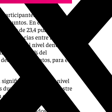
s participantes muestra
 24 puntos. En este sentido,
ional es de 23,4 puntos sobre
s diferencias entre los
spersión del nivel dentro de
ntos. Solo el 4% del
ecir, los 30 puntos, para el
 significativamente su nivel
 durante el primer trimestre
n obteniendo la mejor
Primaria, mientras que los
btienen resultados peores.