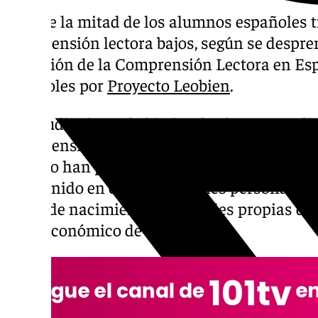
Más de la mitad de los alumnos españoles t
comprensión lectora bajos, según se despre
Situación de la Comprensión Lectora en Es
miércoles por
Proyecto Leobien
.
El estudio tiene el objetivo de obtener un di
comprensión lectora de los alumnos de
Pri
estudio han participado un total de 47.827 a
han tenido en cuenta variables personales
fecha de nacimiento, y variables propias del
socioeconómico de los alumnos.