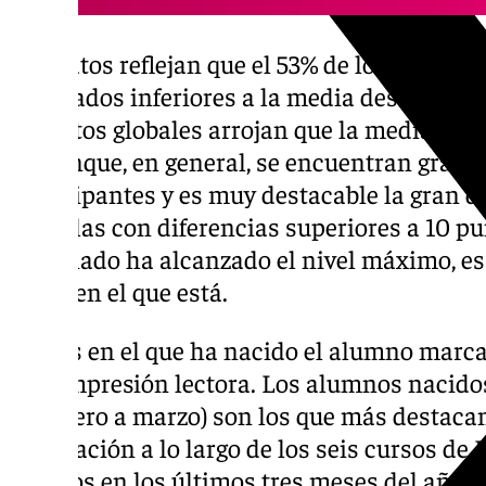
Los datos reflejan que el 53% de los alumno
resultados inferiores a la media deseable de
los datos globales arrojan que la media nac
30 aunque, en general, se encuentran grande
participantes y es muy destacable la gran di
las aulas con diferencias superiores a 10 pu
alumnado ha alcanzado el nivel máximo, es d
curso en el que está.
El mes en el que ha nacido el alumno marca
de compresión lectora. Los alumnos nacidos
(de enero a marzo) son los que más destaca
puntuación a lo largo de los seis cursos de 
nacidos en los últimos tres meses del año o