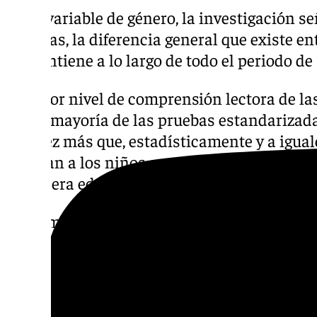
En la variable de género, la investigación s
décimas, la diferencia general que existe entr
se mantiene a lo largo de todo el periodo de
El mejor nivel de comprensión lectora de l
por la mayoría de las pruebas estandarizada
una vez más que, estadísticamente y a igual
superan a los niños en su nivel de comprens
consejera educativa de Proyecto Leobien, M
«Sin embargo, los nuevos datos que aporta e
más tiempo a realizar la prueba que los niñ
proceso más reflexivo frente a uno más impu
una hipótesis que deberemos validar», agre