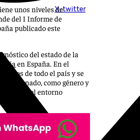
iene unos niveles de
X-twitter
nde del I Informe de
paña publicado este
agnóstico del estado de la
maria
en España. En el
lumnos de todo el país y se
 del alumnado, como género y
 colegio y el entorno