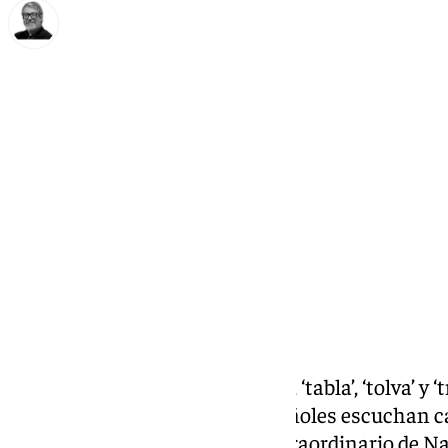
Francisco Marmolejo
domingo, 15 diciembre 2024, 11:15
Compartir:
‘Alambre’, ‘copa’, ‘lira’, ‘paraguas’, ‘tabla’, ‘tolva’
términos que millones de españoles escuchan c
de la celebración del Sorteo Extraordinario de N