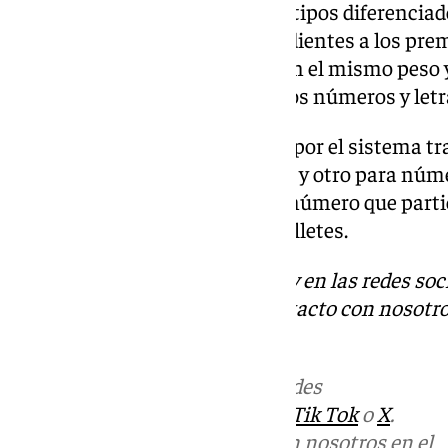
En cuanto a las ‘Bolas’, hay dos tipos diferencia
100.000, y las 1.807, correspondientes a los pre
fabricadas en madera de boj, con el mismo peso 
milímetros) y llevan grabados los números y letr
El
Sorteo de Navidad
se celebra por el sistema tr
dos ‘Bombos’, uno para premios y otro para númer
formado por un billete de cada número que partici
cada serie consta de 100.000 billetes.
Descubre más noticias de 101Tv en las redes soc
Tok
o
X
. Puedes ponerte en contacto con nosotro
informativos@101tv.es
.
Más noticias de
101TV
en las redes
sociales:
Instagram
,
Facebook
,
Tik Tok
o
X
.
Puedes ponerte en contacto con nosotros en el