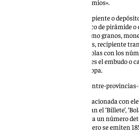
las de sus correspondientes premios».
La ‘Tolva’ es, por su parte, el recipiente o depósit
generalmente en forma de tronco de pirámide o de
para dosificar el paso de algo como granos, moned
y, «en la lotería de algunos países, recipiente 
que sirve para hacer pasar las bolas con los núme
hasta el bombo». La ‘Trompeta’ es el embudo o ca
bolas desde el bombo hasta la copa.
https://www.101tv.es/malaga-entre-provincias-
Otra terminología relevante, relacionada con el
Extraordinario de Navidad, serían el ‘Billete’, ‘Bola
‘Billete’ coincide con la serie para un número d
185 series, es decir, de cada número se emiten 185