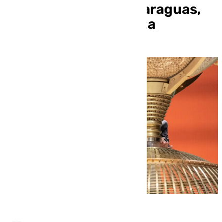
alambre, copa, lira, paraguas,
tabla, tolva y trompeta