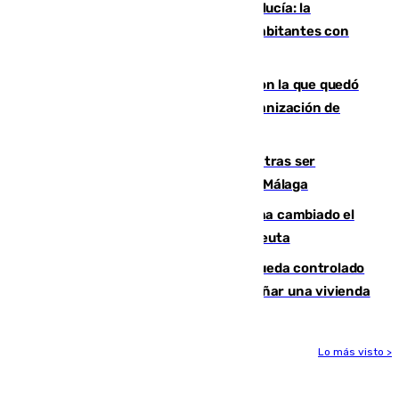
Nuevo récord de población en Andalucía: la
comunidad supera los 8,7 millones de habitantes con
una alta tasa de extranjeros
Agrede sexualmente a una mujer con la que quedó
por Instagram: dos años prisión e indemnización de
9.000 euros
Un turista de 17 años, hospitalizado tras ser
atropellado a propósito en el Centro de Málaga
De bocadillos a lentejas y pollo: así ha cambiado el
menú de los militares desplegados en Ceuta
El incendio forestal de San Roque queda controlado
tras obligar a evacuar a 19 familias y dañar una vivienda
Lo más visto >
Más noticias