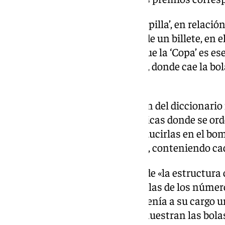
Por su parte, la definición de ‘Capilla’, en relació
«maqueta final de un décimo o de un billete, en 
número del sorteo»; mientras que la ‘Copa’ es es
transparente, en forma de copa, donde cae la bol
deslizarse por la trompeta».
En el caso de la ‘Lira’, la acepción del diccionari
formado por diez varillas metálicas donde se ord
y comprobación antes de introducirlas en el bomb
Navidad, «en total hay 200 liras, conteniendo ca
Respecto al ‘Paraguas’, se trata de «la estructura
liras que contienen todas las bolas de los númer
‘Postero, ra’ es la «persona que tenía a su cargo un
«expositor o tablero en que se muestran las bol