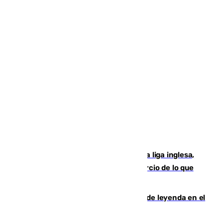
El Boreham Wood, equipo de la quinta liga inglesa,
rechaza una oferta equivalente a un tercio de lo que
vale el club por un jugador
La familia Hernangómez: un legado de leyenda en el
mundo del baloncesto