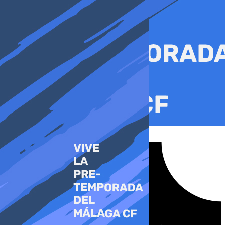
Ir
al
contenido
Tiktok