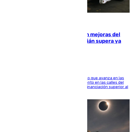
08.08.2026
La inversión del Ayuntamiento en mejoras del
entorno del Prado de San Sebastián supera ya
1.600.000 euros
El consistorio, a través de Emasesa, ha indicado que avanza en las
obras de renovación de las redes de saneamiento en las calles del
entorno del Prado, contando la zona con una financiación superior al
millón y medio de euros