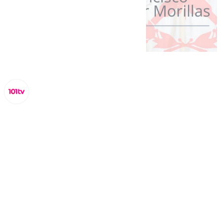
Lynx Devs
martes, 28 enero 2025, 17:16
Compartir: