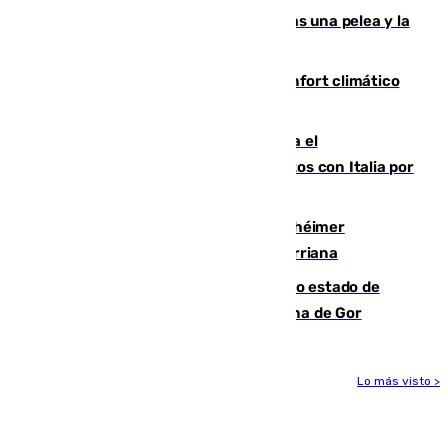
Tensión en la prisión de Alhaurín tras una pelea y la
incautación de un punzón
Málaga contabiliza 148 zonas de confort climático
para enfrentar las altas temperaturas
Marlaska notifica a la Unión Europea el
restablecimiento de controles fronterizos con Italia por
vía aérea y marítima
Hallan sin vida al granadino con Alzhéimer
desaparecido hace una semana en Churriana
Encuentran un cadáver en avanzado estado de
descomposición en la localidad granadina de Gor
Lo más visto >
Más noticias