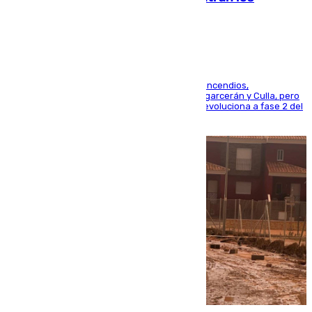
esfuerzos en Tírig
La UME se suma al operativo de control de los incendios,
progresando adecuadamente los de Sierra Engarcerán y Culla, pero
centrando todo el empeño en el de Culla, que evoluciona a fase 2 del
PEIF