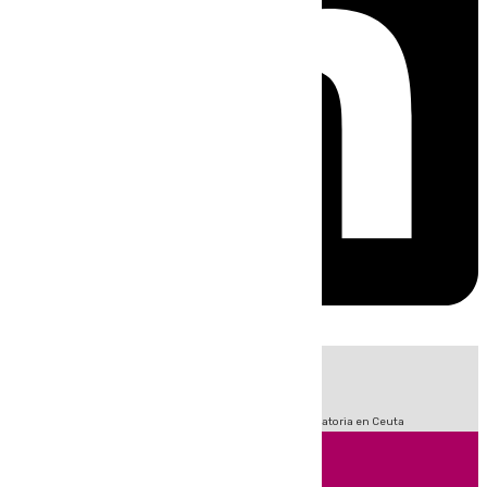
HOY
|
Sucesos
Fútbol
LaLiga
Primera División
Crisis Migratoria en Ceuta