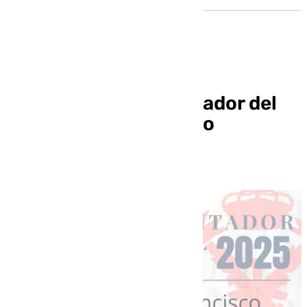
Designado el presentador del
cartel del Lunes Santo
albayzinero