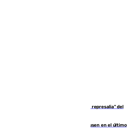
Italia responde ante las "medidas de represalia" del
Gobierno de Sánchez
El Sevilla se desinfla ante el Leverkusen en el último
ensayo (1-2)