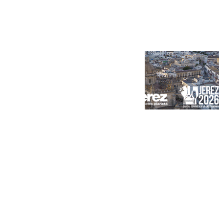
Portada
Andalucía
Sevilla
Málaga
Granada
España