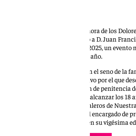
La Real Cofradía de Nuestra Señora de los Dolor
junta de gobierno, ha nombrado a D. Juan Franci
del cartel Dolores Lunes Santo 2025, un evento m
público cofrade en general cada año.
El presentador nace Granada, en el seno de la fa
vinculada a la hermandad. Motivo por el que des
corporación realizando estación de penitencia
acólito y hermano de luz, hasta alcanzar los 18
formar parte del cuerpo de costaleros de Nuestra
actualidad. En el año 2021 fue el encargado de 
localidad granadina de Alfacar en su vigésima ed