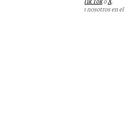
sociales:
Instagram
,
Facebook
,
Tik Tok
o
X
.
Puedes ponerte en contacto con nosotros en el
correo
informativos@101tv.es
Tags:
Últimas noticias