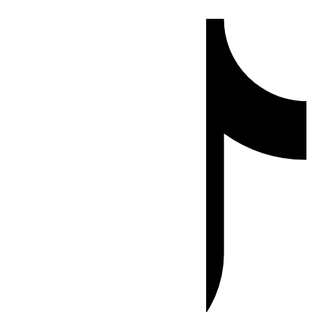
Ir
Tiktok
al
contenido