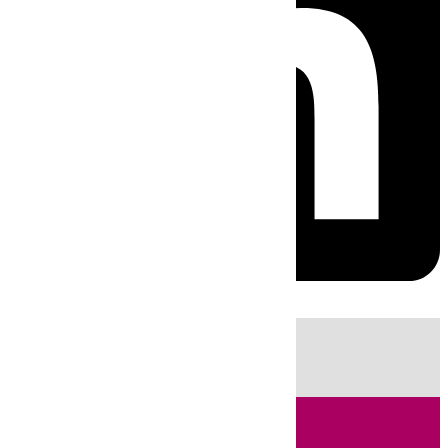
HOY
|
Sucesos
Guardia Civil
Huelva
Incendios
Fútbol