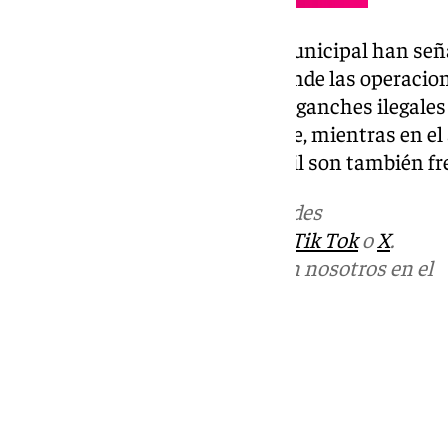
Desde el cuerpo de seguridad municipal han se
contra la droga en la capital, donde las operacio
el cultivo de marihuana y los enganches ilegales 
principalmente en la zona norte, mientras en e
los operativos de la Guardia Civil son también f
Más noticias de
101TV
en las redes
sociales:
Instagram
,
Facebook
,
Tik Tok
o
X
.
Puedes ponerte en contacto con nosotros en el
correo
informativos@101tv.es
Tags:
Últimas noticias