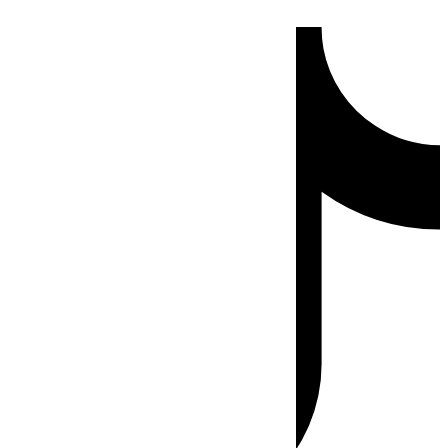
Ir
Tiktok
al
contenido