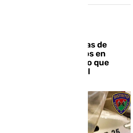
Detenido con 19 bolsas de
marihuana y 810 euros en
metálico en el turismo que
conducía en la capital