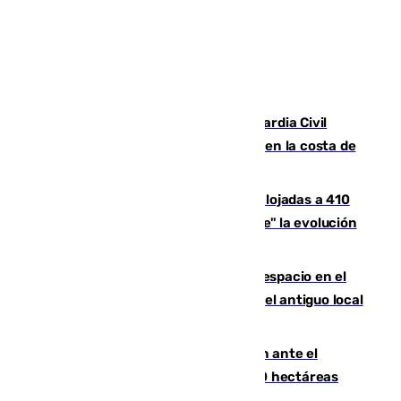
Persecución en Punta Umbría: la Guardia Civil
interviene más de 800 kilos de cocaína en la costa de
Huelva
El incendio de Niebla mantiene desalojadas a 410
personas que siguen con "incertidumbre" la evolución
del viento
Las marcas internacionales ganan espacio en el
Centro de Málaga: la Tagliatella abre en el antiguo local
de Vox Sports Bar
Moreno pide extremar la precaución ante el
incendio de Niebla, que supera las 4.000 hectáreas