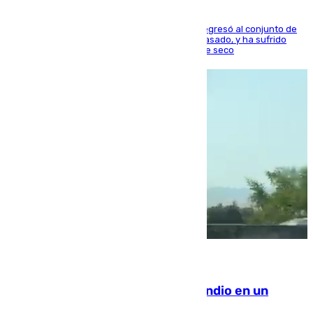
El centrocampista reconvertido en atacante regresó al conjunto de
la capital, después de salir obligado el curso pasado, y ha sufrido
una lesión que lo mantendrá un año en el dique seco
08.08.2026
Los Bomberos combaten un incendio en un
paraje de Granada