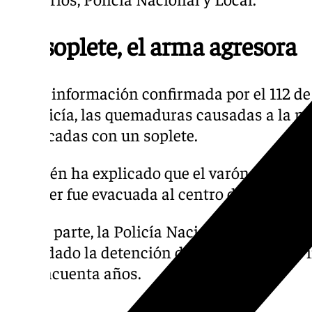
Un soplete, el arma agresora
Según información confirmada por el 112 de
de Policía, las quemaduras causadas a la m
practicadas con un soplete.
También ha explicado que el varón posterio
la mujer fue evacuada al centro de salud del
Por su parte, la Policía Nacional, encargada
trasladado la detención del individuo, y h
los cincuenta años.