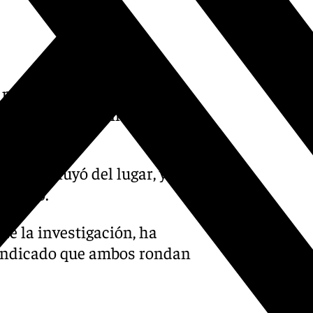
 parte del Cuerpo Nacional
ujer agredida han sido
rmente huyó del lugar, y que
 barrio.
 de la investigación, ha
a indicado que ambos rondan