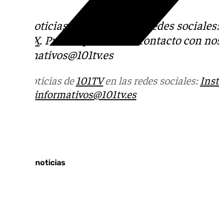
Más noticias de
101TV
en las redes sociales
Tok
o
X
. Puedes ponerte en contacto con nos
informativos@101tv.es
Más noticias de
101TV
en las redes sociales:
Ins
correo
informativos@101tv.es
Tags:
Últimas noticias