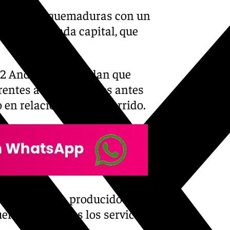
ras causar quemaduras con un
na, en Granada capital, que
12 Andalucía, detallan que
erentes avisos minutos antes
o en relación con lo ocurrido.
hechos se han producido en la
ueron advertidos los servicios