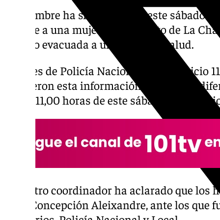
Un hombre ha sido detenido este sábado t
soplete a una mujer en el distrito de La Cha
ha sido evacuada a un centro de salud.
Fuentes de Policía Nacional y del servicio 1
recibieron esta información a través de dif
de las 11,00 horas de este sábado 28 de juni
El centro coordinador ha aclarado que los 
calle Concepción Aleixandre, ante los que f
sanitarios, Policía Nacional y Local.