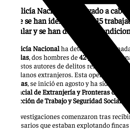
La Policía Nacional ha llevado a cabo
la que se han identificado a 15 trabaj
irregular y se han detectado condicio
La
Policía Nacional
ha detenido en Granada
agrícolas
, dos hombres de
42 y 50 años
y un
supuestos autores de delitos relacionados 
ciudadanos extranjeros. Esta operación, 
Mecinas
, se inició en agosto y ha sido lleva
Provincial de Extranjería y Fronteras de
Gr
Inspección de Trabajo y Seguridad Social
.
Las investigaciones comenzaron tras recibi
empresarios que estaban explotando fincas 