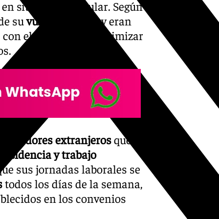
en situación irregular. Según
 de su
vulnerabilidad
y eran
 con el objetivo de maximizar
os.
rabajadores extranjeros
que
residencia y trabajo
ue sus jornadas laborales se
s
todos los días de la semana,
tablecidos en los convenios