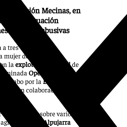
 la Operación Mecinas, en
adores en situación
nes laborales abusivas
 a tres
empresarios
a mujer de
47
, como
con la
explotación laboral
de
denominada
Operación
da a cabo por la
Brigada
anada
, en colaboración con la
r información sobre varios
agrícolas en la
Alpujarra