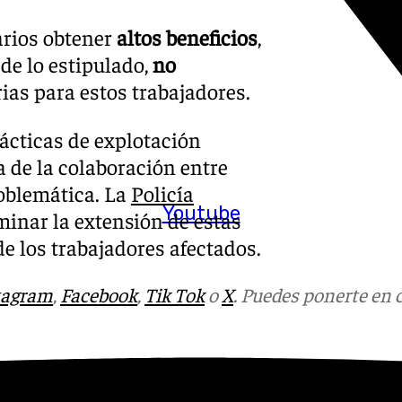
arios obtener
altos beneficios
,
de lo estipulado,
no
ias para estos trabajadores.
ácticas de explotación
a de la colaboración entre
oblemática. La
Policía
Youtube
inar la extensión de estas
de los trabajadores afectados.
tagram
,
Facebook
,
Tik Tok
o
X
. Puedes ponerte en 