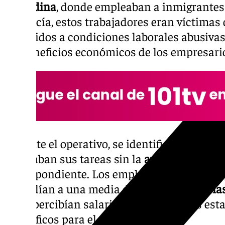
granadina
, donde empleaban a inmigrantes 
la Policía, estos trabajadores eran víctimas
sometidos a condiciones laborales abusivas
los beneficios económicos de los empresari
Durante el operativo, se identificaron a
15 t
realizaban sus tareas sin la
autorización de 
correspondiente. Los empleados revelaron q
extendían a una media de
diez horas diaria
y que percibían salarios inferiores a los es
específicos para el trabajo agrícola.