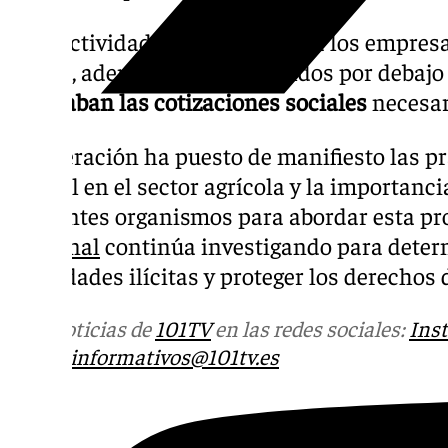
Esta actividad ilícita permitía a los empres
ya que, además de pagar sueldos por debajo 
realizaban las cotizaciones sociales
necesar
La operación ha puesto de manifiesto las pr
laboral en el sector agrícola y la importanci
diferentes organismos para abordar esta pr
Nacional
continúa investigando para determ
actividades ilícitas y proteger los derechos 
Más noticias de
101TV
en las redes sociales:
Ins
correo
informativos@101tv.es