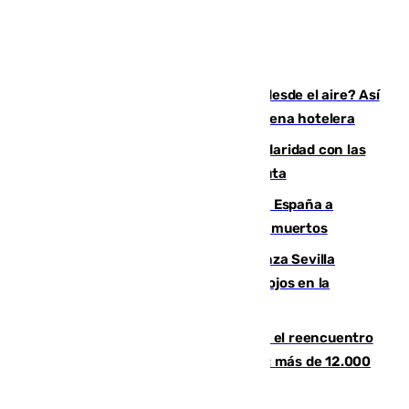
¿200.000 euros para ver el eclipse desde el aire? Así
es el exclusivo pack que ofrece una cadena hotelera
Concentración en Algeciras en solidaridad con las
víctimas de la crisis humanitaria en Ceuta
Sánchez traslada la "solidaridad" de España a
Colombia tras el terremoto que deja 111 muertos
El humo del incendio de Niebla alcanza Sevilla
mientras el fuego obliga a nuevos desalojos en la
provincia
La Rosaleda, aún lejos del lleno para el reencuentro
con el Málaga en el Trofeo Costa del Sol: más de 12.000
entradas disponibles