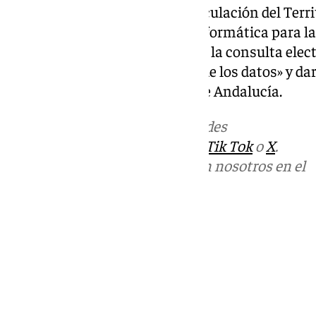
La Consejería de Fomento, Articulación del Terri
desarrollo de la herramienta informática para la
datos y su materialización para la consulta elec
meses a partir de la obtención de los datos» y da
a través del Portal de la Junta de Andalucía.
Más noticias de
101TV
en las redes
sociales:
Instagram
,
Facebook
,
Tik Tok
o
X
.
Puedes ponerte en contacto con nosotros en el
correo
informativos@101tv.es
Tags:
Últimas noticias