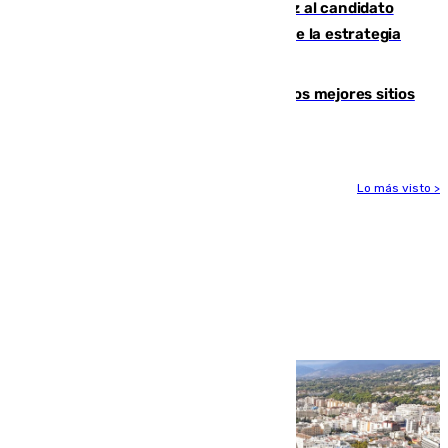
¿Por qué el PSOE ve en Mariano Ruiz al candidato
idóneo a la Alcaldía de Málaga? Claves de la estrategia
socialista
Esta es la página web que muestra los mejores sitios
para ver el eclipse
Lo más visto >
Más noticias
Ver más >