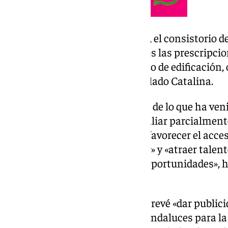
Con la revisión de los proyectos, el consistorio 
comprobará que «cumplan todos las prescripcion
parcelas, de condiciones de uso o de edificación,
requiere en cada caso», ha detallado Catalina.
El objetivo último es, en la línea de lo que ha v
de Granada en esta materia, «paliar parcialmente
vivienda a precios asequibles y favorecer el acc
para jóvenes» así como «retener» y «atraer talent
creciendo y ofreciendo nuevas oportunidades», h
Urbanismo.
La nueva normativa andaluza prevé «dar publicid
disponibles en los municipios andaluces para la