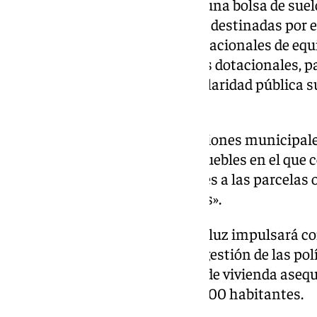
protegidas y asequibles» y será una bolsa de sue
públicas o privadas disponibles destinadas por 
vivienda protegida, parcelas dotacionales de eq
acoger viviendas o alojamientos dotacionales, p
públicos de suelo y otras de titularidad pública 
protegida».
La obligación para las corporaciones municipales
urbanística de los suelos o inmuebles en el que 
demás circunstancias aplicables a las parcelas
de viviendas protegidas posibles».
A partir de ahí el Gobierno andaluz impulsará c
ayuntamientos para «la mejor gestión de las polít
su adhesión a la bolsa de suelo de vivienda aseq
los municipios de más de 100.000 habitantes.