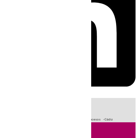
HOY
|
Crisis Migratoria en Ceuta
Fútbol
Primera División
Sucesos
Cádiz