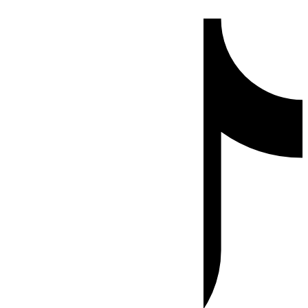
Ir
Tiktok
al
contenido