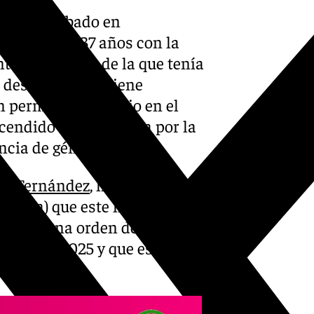
 pasado sábado en
a mujer de 37 años con la
al y respecto de la que tenía
 desconocido y tiene
n permiso carcelario en el
endido si la condena por la
encia de género.
ro Fernández
, ha señalado a
Granada) que este hombre
e tenía una orden de
ia hasta 2025 y que estaba