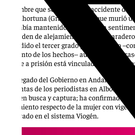
El hombre que se fugó tras el accidente del
Guadahortuna (Granada) en el que murió un
que había mantenido una relación sentiment
una orden de alejamiento sigue en paradero
concedido el tercer grado penitenciario –co
momento de los hechos– aunque no ha trasc
que fue a prisión está vinculada con la viol
El delegado del Gobierno en Andalucía,
Ped
preguntas de los periodistas en Albolote (
sigue en busca y captura; ha confirmado qu
alejamiento respecto de la mujer con vigenc
registrado en el sistema Viogén.