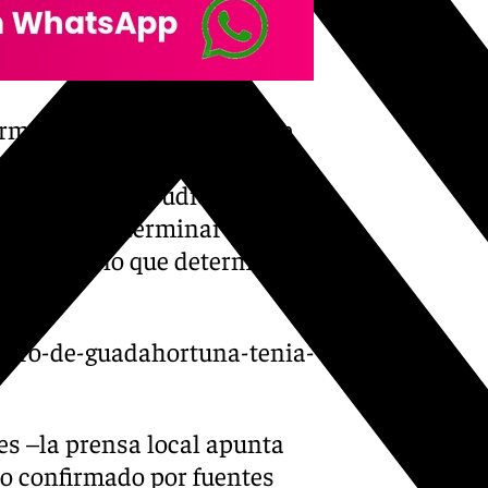
irmado que las lesiones que
 son «absolutamente
scartando que pudiera estar
no puede determinar si se
 espera de lo que determine la
estro-de-guadahortuna-tenia-
es –la prensa local apunta
do confirmado por fuentes