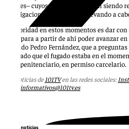
oficiales– cuyos testimonios están siendo r
investigaciones que se están llevando a cabo
La prioridad en estos momentos es dar con 
huido para a partir de ahí poder avanzar en 
agregado Pedro Fernández, que a preguntas 
precisado que el fugado estaba en el momen
grado penitenciario, en permiso carcelario.
Más noticias de
101TV
en las redes sociales:
Ins
correo
informativos@101tv.es
Tags:
Últimas noticias