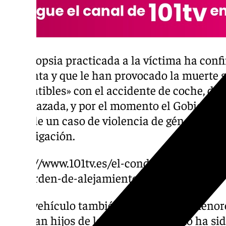
La autopsia practicada a la víctima ha conf
presenta y que le han provocado la muerte
compatibles» con el accidente de coche, de
embarazada, y por el momento el Gobierno 
trata de un caso de violencia de género a la
investigación.
https://www.101tv.es/el-conductor-del-sini
una-orden-de-alejamiento-de-la-fallecida/
En el vehículo también viajaban tres menor
que eran hijos de la pareja aunque no ha si