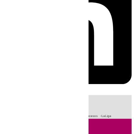
HOY
|
Crisis Migratoria en Ceuta
Fútbol
Primera División
Sucesos
LaLiga