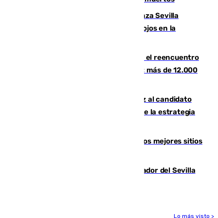
El humo del incendio de Niebla alcanza Sevilla
mientras el fuego obliga a nuevos desalojos en la
provincia
La Rosaleda, aún lejos del lleno para el reencuentro
con el Málaga en el Trofeo Costa del Sol: más de 12.000
entradas disponibles
¿Por qué el PSOE ve en Mariano Ruiz al candidato
idóneo a la Alcaldía de Málaga? Claves de la estrategia
socialista
Esta es la página web que muestra los mejores sitios
para ver el eclipse
Robbie Ure ya posa como nuevo jugador del Sevilla
FC
Lo más visto >