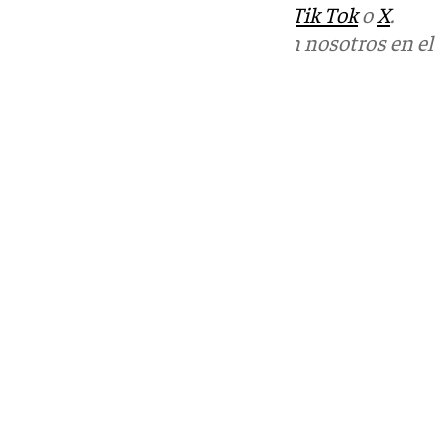
sociales:
Instagram
,
Facebook
,
Tik Tok
o
X
.
Puedes ponerte en contacto con nosotros en el
correo
informativos@101tv.es
Tags:
Últimas noticias