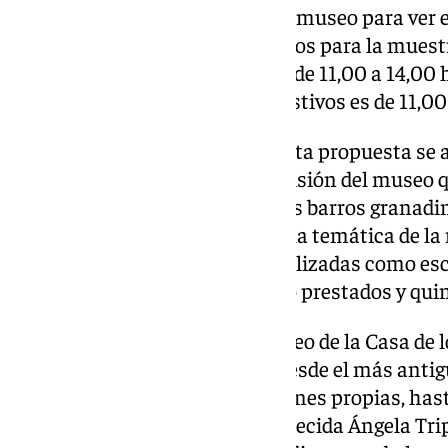
visitantes a visitar las salas del museo para ver
históricos que han sido prestados para la muestra
del museo de martes a sábados de 11,00 a 14,00 h
mientras que los domingos y festivos es de 11,00
El delegado ha señalado que «esta propuesta se a
relaciona con el ámbito de la misión del museo q
tradicionales, especialmente los barros granad
varias piezas relacionadas con la temática de la
incluyen tanto piezas individualizadas como es
figuras, de los que doce han sido prestados y qui
Por su parte, el director del Museo de la Casa de 
exhiben ejemplos que parten desde el más antiguo
estilo barroco que a las colecciones propias, has
palermitana recientemente fallecida Ángela Tripi