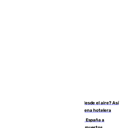
¿200.000 euros para ver el eclipse desde el aire? Así
es el exclusivo pack que ofrece una cadena hotelera
Sánchez traslada la "solidaridad" de España a
Colombia tras el terremoto que deja 111 muertos