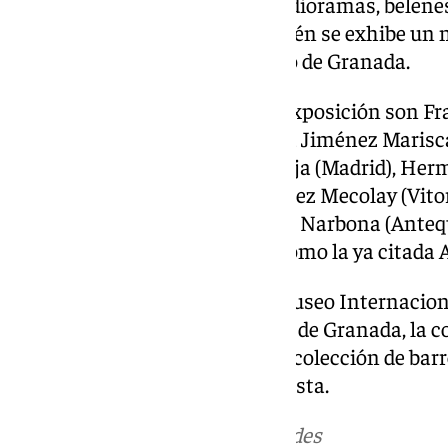
belenista». La muestra incluye dioramas, belenes
épocas y otros formatos. También se exhibe un 
del mes del Museo Arqueológico de Granada.
Otros autores presentes en la exposición son Fr
(Maracena, Granada), Artesanía Jiménez Marisca
(Alicante), José Luis Mayo Lebrija (Madrid), He
(Barcelona), Pedro Pablo González Mecolay (Vito
Badía (Barcelona), José Antonio Narbona (Anteq
José Joaquín Pérez Jaime, así como la ya citada 
Las piezas son propiedad del Museo Internaciona
Asociación de Amigos del Belén de Granada, la co
(Granada), además de la propia colección de ba
de los Tiros con temática belenista.
Más noticias de
101TV
en las redes