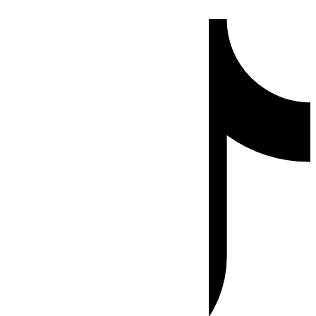
Ir
Tiktok
al
contenido