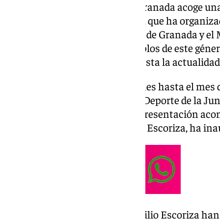
El
Museo Casa de los Tiros
de Granada acoge un
por una treintena de conjuntos, que ha organiza
Asociación de Amigos del Belén de Granada y el
Belenista de
Mollina
, con ejemplos de este géner
tradición desde el siglo XVIII hasta la actualidad
Se podrá visitar desde este viernes hasta el mes 
delegado de Turismo, Cultura y Deporte de la Ju
en una nota de prensa tras su presentación acom
Museo Casa de los Tiros, Emilio Escoriza, ha in
Tanto Fernando Egea como Emilio Escoriza han 