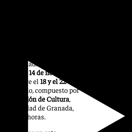
d local. “El arte no solo
ién fomenta la cohesión
isitantes”, ha declarado. Por
administraciones públicas
iciativas culturales que
eseleccionadas, y se
trónica el
14 de noviembre
.
arse entre el
18 y el 22 de
as. El jurado, compuesto por
la
Delegación de Cultura
,
 Universidad de Granada,
las 20.00 horas.