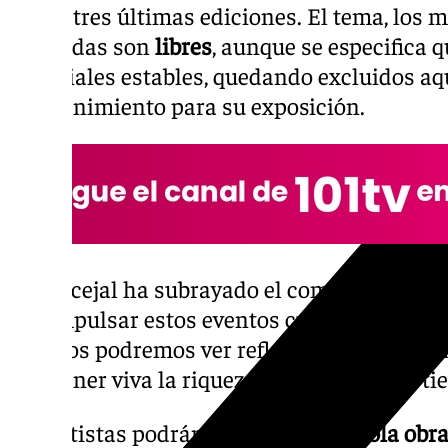
en las tres últimas ediciones. El tema, los m
utilizadas son
libres
, aunque se especifica 
materiales estables, quedando excluidos aq
mantenimiento para su exposición.
El concejal ha subrayado el compromiso d
por impulsar estos eventos culturales, afir
trabajos podremos ver reflejado el compromi
mantener viva la riqueza cultural de esta tie
Los artistas podrán presentar
una sola obr