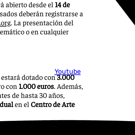
á abierto desde el
14 de
resados deberán registrarse a
.org
. La presentación del
lemático o en cualquier
Youtube
n estará dotado con
3.000
ero con
1.000 euros
. Además,
ntes de hasta 30 años,
idual
en el
Centro de Arte
te en Granada, destacando su