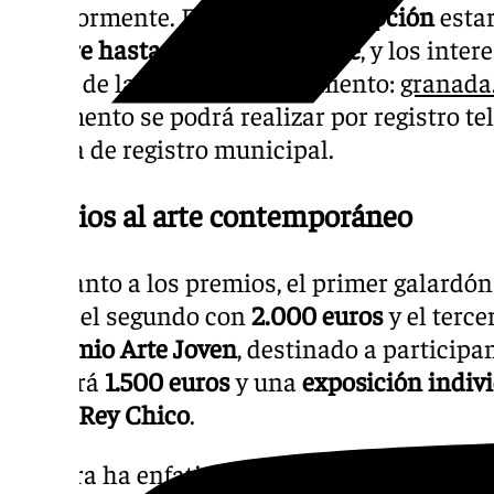
anteriormente. El
plazo de inscripción
estar
octubre hasta el 4 de noviembre
, y los inte
través de la web del Ayuntamiento:
granada
documento se podrá realizar por registro te
oficina de registro municipal.
Premios al arte contemporáneo
En cuanto a los premios, el primer galardó
euros
, el segundo con
2.000 euros
y el terc
el
Premio Arte Joven
, destinado a participa
ofrecerá
1.500 euros
y una
exposición indiv
Joven Rey Chico
.
Ferreira ha enfatizado la relevancia del ar