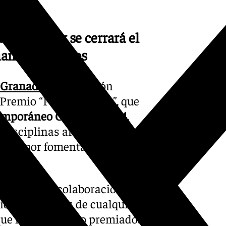
de octubre y se cerrará el
an 6.500 euros
Granada
, Juan Ramón
Premio “Pintura Joven”, que
emporáneo Granada 2024
.
disciplinas artísticas y se
rio por fomentar la cultura
recupera la colaboración del
ión de artistas de cualquier
 que no hayan sido premiados