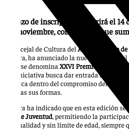
El plazo de inscripción se abrirá el 14 
4 de noviembre, con premios que sum
El concejal de Cultura del
Ayuntamiento de
Ferreira, ha anunciado la nueva
edición
del 
ahora se denomina
XXVI Premio Arte Cont
Esta iniciativa busca dar entrada a diversas 
enmarca dentro del compromiso del consisto
en todas sus formas.
Ferreira ha indicado que en esta edición se 
Área de Juventud
, permitiendo la participac
nacionalidad y sin límite de edad, siempre