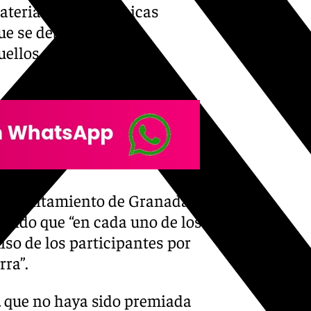
ateriales y las técnicas
que se deben emplear
uellos que requieran
el Ayuntamiento de Granada
mando que “en cada uno de los
so de los participantes por
rra”.
a
que no haya sido premiada