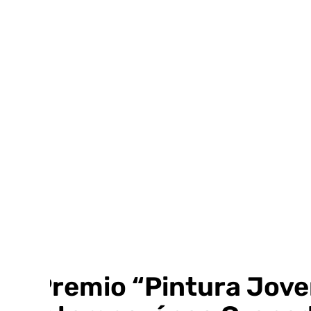
Ir
al
contenido
El Premio “Pintura Jove