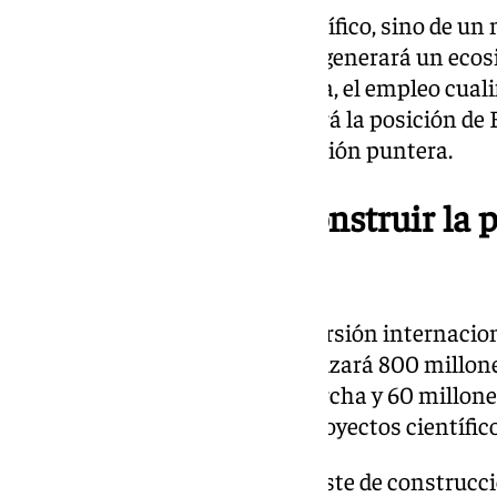
Se trata no solo de un hito científico, sino de u
económico. La infraestructura generará un eco
directo en la industria avanzada, el empleo cuali
internacional. Además, reforzará la posición de
mapas mundiales de investigación puntera.
800 millones para construir la p
energético
IFMIF-DONES es la mayor inversión internacion
España. Su construcción movilizará 800 millone
millones para su puesta en marcha y 60 millone
convirtiéndose en uno de los proyectos científi
España financiará el 55% del coste de construcció