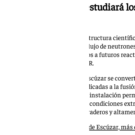
Infraestructura que estudiará lo
futuro
IFMIF-DONES será una infraestructura científic
objetivo es generar un intenso flujo de neutrone
validar los materiales destinados a futuros reac
europeo DEMO, sucesor del ITER.
El acelerador de partículas de Escúzar se convert
de infraestructuras globales dedicadas a la fusió
anfitrión de esta pieza clave. La instalación pe
materiales capaces de soportar condiciones extre
diseño de reactores seguros, duraderos y altamen
El acelerador de partículas de Escúzar, más 