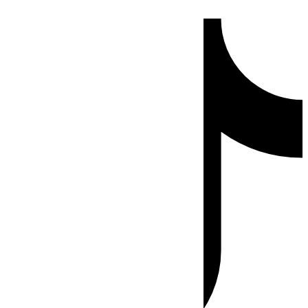
Ir
Tiktok
al
contenido