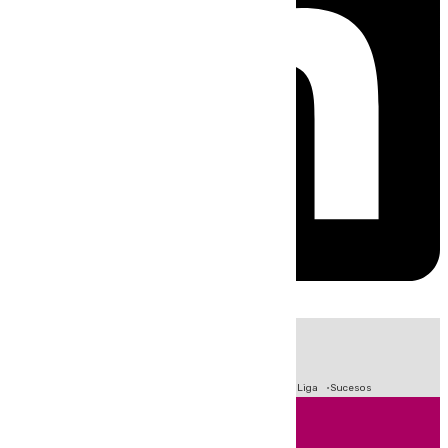
HOY
|
Fútbol
Primera División
Crisis Migratoria en Ceuta
LaLiga
Sucesos