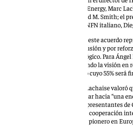
Ibarra; el director de Fusion for Energy, Marc Lac
Ruder Bošković de Croacia, David M. Smith; el p
Shigeo, y el vicepresidente del INFN italiano, Die
Todos ellos coincidieron en que este acuerdo re
por acelerar el desarrollo de la fusión y por refo
en un campo altamente tecnológico. Para Ángel Ib
años de colaboración, convirtiendo la visión en 
confianza global en un proyecto cuyo 55% será f
Desde Fusion for Energy, Marc Lachaise valoró qu
determinación común de avanzar hacia “una ener
sostenible”, mientras que los representantes de C
destacaron el valor científico, la cooperación in
transformador de este proyecto pionero en Euro