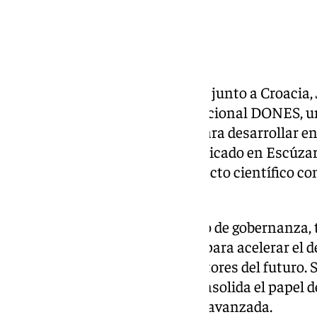
España ha firmado este viernes junto a Croacia, 
el Acuerdo Multilateral Internacional DONES, u
la cooperación internacional para desarrollar en
de partículas IFMIF-DONES, ubicado en Escúzar.
el respaldo definitivo a un proyecto científico c
energía limpia del futuro.
Este acuerdo establece el marco de gobernanza, 
recursos y estrategia conjunta para acelerar el d
fusión necesarias para los reactores del futuro. S
precedentes en España, que consolida el papel d
internacional en investigación avanzada.