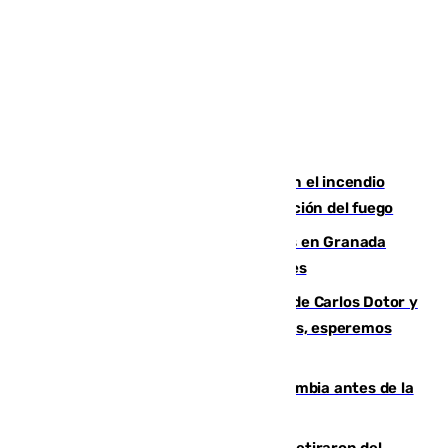
Activado el nivel 2 de emergencia en el incendio
forestal de Niebla por la compleja evolución del fuego
Controlado un incendio de rastrojos en Granada
junto a la autovía y al Callejón de Nogales
Juanfran Funes, sobre las lesiones de Carlos Dotor y
Fernando Calero: “Estamos preocupados, esperemos
que no sea nada”
Felipe VI refuerza los lazos con Colombia antes de la
llegada del nuevo presidente