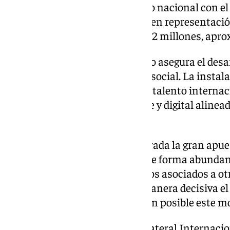
que refleja el fuerte compromiso nacional con el 
Por su parte, Fusion for Energy, en representaci
Estados miembros, aportará 202 millones, aprox
Este impulso económico no solo asegura el desarr
un enorme retorno industrial y social. La insta
altamente cualificado y atraerá talento interna
contribuirá a la transición verde y digital alinea
de la UE.
La energía de fusión es considerada la gran apues
capaz de producir electricidad de forma abundan
contaminantes y sin los residuos asociados a ot
firmado en Madrid acelera de manera decisiva el
materiales y reactores que harán posible este mo
Con la firma del Acuerdo Multilateral Internaci