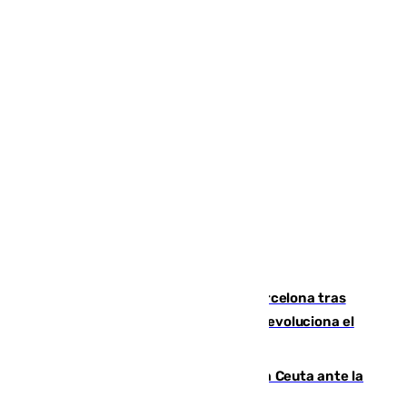
Rodrigo negocia su fichaje por el Barcelona tras
romper negociaciones con el Madrid y revoluciona el
mercado
El Rey traslada a Vivas su respaldo a Ceuta ante la
crisis migratoria