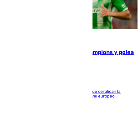
06.08.2026
El Betis supera el examen de Champions y golea
al Arsenal en Dublín (1-3)
Riquelme, Deossa y Fornals firman los tantos que certifican la
superioridad bética ante un rival de máximo nivel europeo