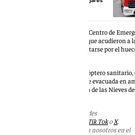
incendio de una vivienda en Ogíjares
Las sala coordinadora activó al Centro de Emerge
Guardia Civil y a los bomberos, que acudieron a 
sufrido el accidente tras precipitarse por el hue
una altura de unos dos metros.
También se movilizó a un helicóptero sanitario, 
helisuperficie del 112 y de ahí fue evacuada en 
Neutrotraumatología del Virgen de las Nieves d
murió.
Más noticias de
101TV
en las redes
sociales:
Instagram
,
Facebook
,
Tik Tok
o
X
.
Puedes ponerte en contacto con nosotros en el