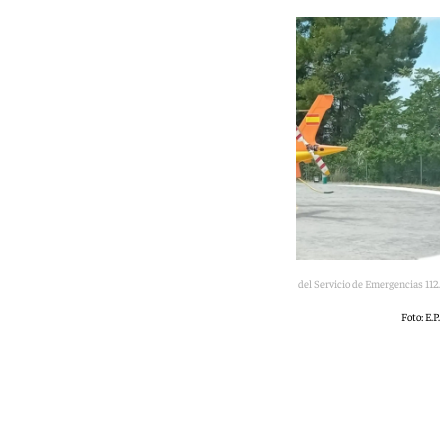
Helicóptero del 061 en la helisuperficie del Servicio de Emergencias 112.
Foto: E.P.
101 TV
lunes, 18 mayo 2026, 16:48