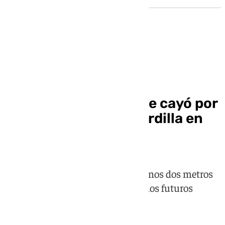
Sucesos
Fallece la mujer que se cayó por
el hueco de una buhardilla en
Lecrín
Se precipitó desde una altura de unos dos metros
cuando enseñaba la vivienda a unos futuros
compradores