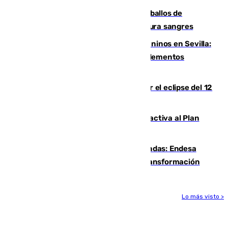
El primer ciclo de las carreras de caballos de
Sanlúcar arranca este sábado con 27 pura sangres
Continúan los cierres de parques caninos en Sevilla:
se detectan alimentos que contienen elementos
peligrosos
Estos son los mejores sitios para ver el eclipse del 12
de agosto en la provincia de Málaga
Otro incendio en Granada: el fuego activa al Plan
Infoca en Pinos Puente
Más potencia para las Tres Mil Viviendas: Endesa
pone en marcha un nuevo centro de transformación
Lo más visto >
Más noticias