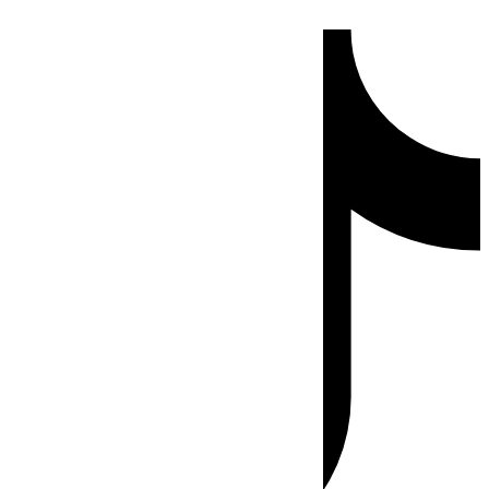
Ir
Tiktok
al
contenido