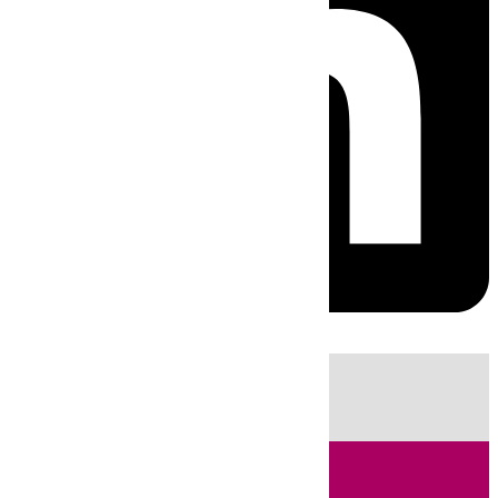
HOY
|
Fútbol
Sucesos
Primera División
Cádiz
Incendios