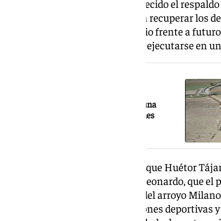
Por su parte, el alcalde ha agradecido el respald
estas actuaciones servirán para recuperar los d
temporal y preparar al municipio frente a futur
extremos. Los trabajos deberán ejecutarse en u
NOTICIA RELACIONADA
Huétor Tájar construye de urgencia una
escollera para evitar más inundaciones
Esta inversión llega después de que Huétor Tája
más afectados por la borrasca Leonardo, que el 
desbordamiento del río Genil y del arroyo Mila
viviendas, comercios, instalaciones deportivas 