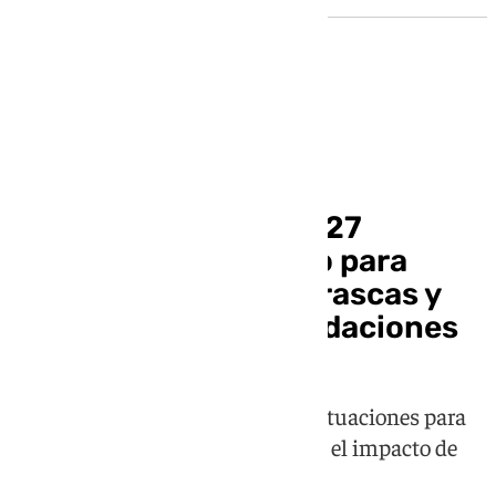
Provincia
Huétor Tájar recibirá 27
millones del Gobierno para
reparar daños de borrascas y
prevenir nuevas inundaciones
El Ayuntamiento impulsará 28 actuaciones para
renovar infraestructuras y reducir el impacto de
futuros temporales en la zona