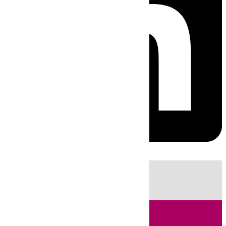
HOY
|
Fútbol
Sucesos
Ciencia
Primera División
Incendios