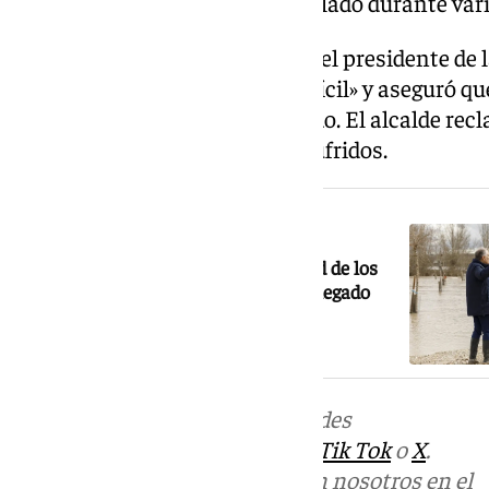
al municipio prácticamente aislado durante var
Durante su visita al municipio, el presidente d
calificó la situación de «muy difícil» y aseguró 
donde nunca antes había llegado. El alcalde re
para hacer frente a los daños sufridos.
NOTICIA RELACIONADA
Juanma Moreno destaca la magnitud de los
daños en Huétor Tájar: «El agua ha llegado
donde nunca antes»
Más noticias de
101TV
en las redes
sociales:
Instagram
,
Facebook
,
Tik Tok
o
X
.
Puedes ponerte en contacto con nosotros en el