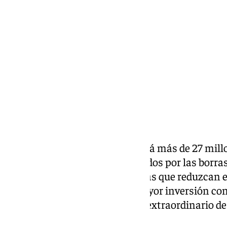
viernes, 3 julio 2026, 15:13
Compartir:
El Gobierno de España destinará más de 27 mill
para reparar los daños provocados por las borra
ejecutar nuevas infraestructuras que reduzcan el
inundaciones. Se trata de la mayor inversión co
provincia dentro del programa extraordinario de
prevención.