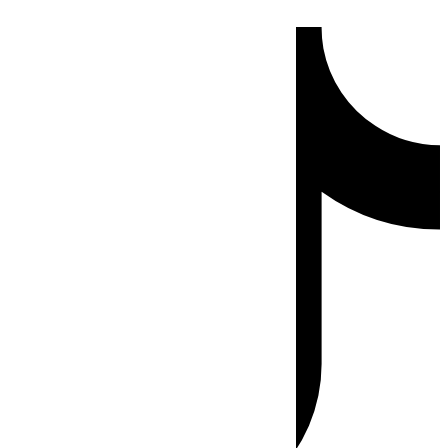
Ir
Tiktok
al
contenido