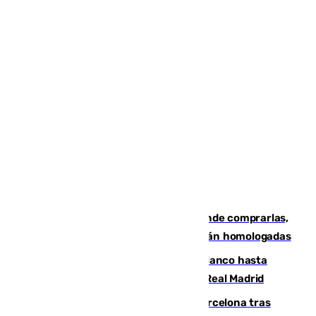
Gafas para el eclipse solar 2026: dónde comprarlas,
dónde conseguirlas y cómo saber si están homologadas
Vinícius Júnior seguirá vestido de blanco hasta
2032 tras cerrar su renovación con el Real Madrid
Rodrigo negocia su fichaje por el Barcelona tras