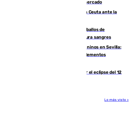
romper con el Madrid y revoluciona el mercado
El Rey traslada a Vivas su respaldo a Ceuta ante la
crisis migratoria
El primer ciclo de las carreras de caballos de
Sanlúcar arranca este sábado con 27 pura sangres
Continúan los cierres de parques caninos en Sevilla:
se detectan alimentos que contienen elementos
peligrosos
Estos son los mejores sitios para ver el eclipse del 12
de agosto en la provincia de Málaga
Lo más visto >
Más noticias