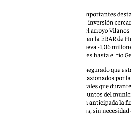
Entre las intervenciones más importantes desta
hidráulica del río Genil, con una inversión cercan
encauzamiento y ampliación del arroyo Vilanos -
de un nuevo colector-aliviadero en la EBAR de Hu
desvío del barranco de Venta Nueva -1,06 millon
para canalizar las aguas pluviales hasta el río Ge
Durante la visita, Montilla ha asegurado que es
solo reparar los graves daños ocasionados por l
solucionar problemas estructurales que durante
desbordamientos en distintos puntos del munici
el Gobierno transferirá de forma anticipada la 
para agilizar el inicio de las obras, sin necesida
recursos propios.