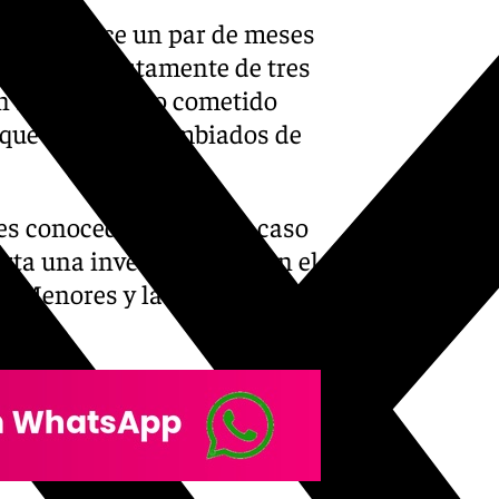
nunció hace un par de meses
manos supuestamente de tres
un segundo caso cometido
que han sido cambiados de
es conocedoras de este caso
rta una investigación y en el
de Menores y la Junta de