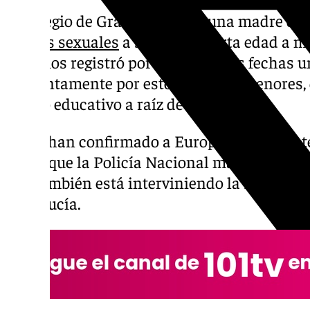
El colegio de Granada donde una madre de
abusos sexuales
a su hija de corta edad a 
alumnos registró por esas mismas fechas 
presuntamente por estos mismos menores, 
centro educativo a raíz de lo sucedido.
Así lo han confirmado a Europa Press fuent
por el que la Policía Nacional mantiene abie
que también está interviniendo la Fiscalía 
Andalucía.