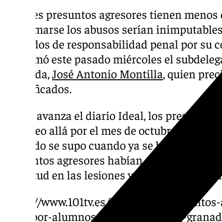
Los tres presuntos agresores tienen menos 
confirmarse los abusos serían inimputables;
eximidos de responsabilidad penal por su co
confirmó este pasado miércoles el subdeleg
Granada,
José Antonio Montilla
, quien pre
identificados.
Según avanza el diario Ideal, los presuntos
el recreo allá por el mes de octubre; primero
segundo se supo cuando ya se había abierto 
presuntos agresores habían sido trasladado
similitud en las lesiones y los testimonios 
https://www.101tv.es/investigan-presuntos
nina-por-alumnos-de-su-colegio-de-granad