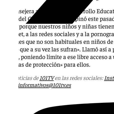
La consejera andaluza de Desarrollo Educat
María del Carmen Castillo, opinó este pasa
pasan porque nuestros niños y niñas tiene
Internet, a las redes sociales y a la pornogr
acciones que no son habituales en niños de
vean o que a su vez las sufran». Llamó así a 
todos», poniendo límite a ese libre acceso 
medidas de protección» para ellos.
Más noticias de
101TV
en las redes sociales:
Ins
correo
informativos@101tv.es
Tags: