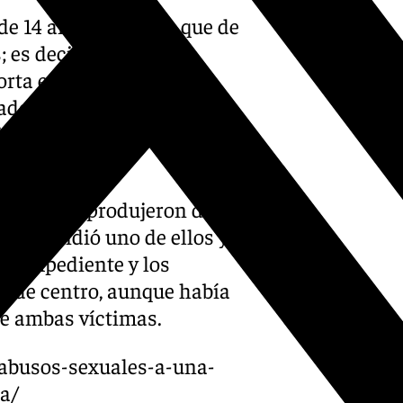
de 14 años, de modo que de
 es decir, que están
rta edad, tal y como
ado del Gobierno en
cisó que son tres los menores
 abusos se produjeron durante
 trascendió uno de ellos y el
el expediente y los
s de centro, aunque había
de ambas víctimas.
-abusos-sexuales-a-una-
a/