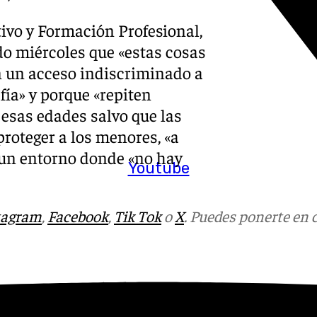
ivo y Formación Profesional,
do miércoles que «estas cosas
n un acceso indiscriminado a
afía» y porque «repiten
 esas edades salvo que las
proteger a los menores, «a
a un entorno donde «no hay
Youtube
tagram
,
Facebook
,
Tik Tok
o
X
. Puedes ponerte en 