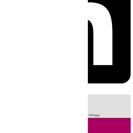
HOY
|
Fútbol
Sucesos
Primera División
Incendios
Feria de Málaga