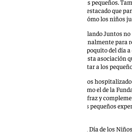
que son un ejemplo para los más pequeños. Tam
la Policía local de Granada, ha destacado que para
«supersatisfactorio venir y ver cómo los niños ju
Se trata de una actividad que Volando Juntos no 
jornada, sino que repiten «semanalmente para re
la planta y que desconecten un poquito del día 
Antonio Roldán, presidente de esta asociación q
diferentes profesiones para visitar a los pequeño
Además de estas visitas, los niños hospitalizado
podido realizar otros talleres como el de la Fun
diseñado y personalizado su disfraz y complemen
Roja, en el que han ofrecido a los pequeños expe
gafas de realidad virtual.
Esta jornada que conmemora el Día de los Niños