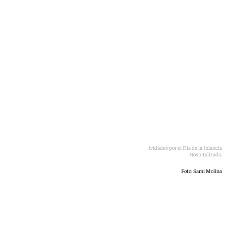
mostrado su labor
Niños hospitalizados en el Clínico San Cecilio en las actividades por el Día de la Infancia
Hospitalizada.
Foto: Sami Molina
Mikel Vellisca