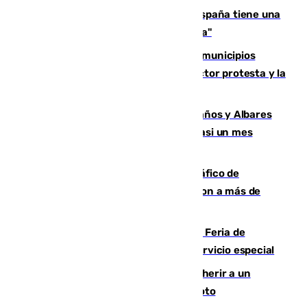
Javier Fernández: "El Gobierno de España tiene una
preocupación y una prioridad con Sevilla"
Las ferias de verano de numerosos municipios
andaluces se quedan sin cohetes: el sector protesta y la
Junta mantiene el protocolo
Los ministros Marlaska, Robles, Bolaños y Albares
comparecerán por las crisis de Ceuta casi un mes
después
Cae una de las mayores redes de tráfico de
personas y droga en España: introdujeron a más de
2.000 migrantes de forma ilegal
¿Hasta qué hora abre el Metro en la Feria de
Málaga? Consulta las frecuencias del servicio especial
Detenido un hombre en Málaga por herir a un
Guardia Civil tras atropellarle con su moto