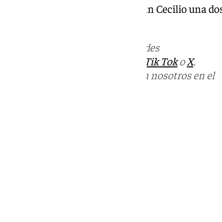
los más pequeños del Clínico San Cecilio una dos
e ilusión.
Más noticias de
101TV
en las redes
sociales:
Instagram
,
Facebook
,
Tik Tok
o
X
.
Puedes ponerte en contacto con nosotros en el
correo
informativos@101tv.es
Tags:
Últimas noticias