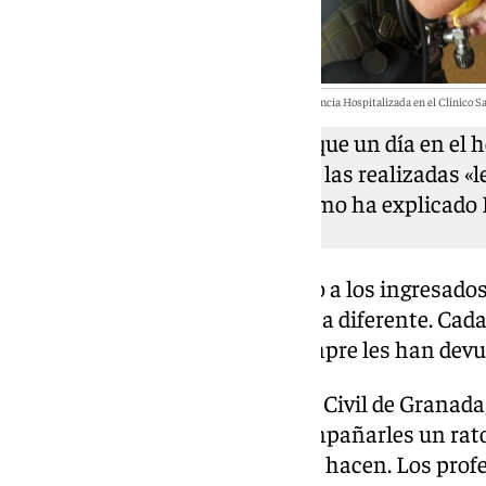
Los Bomberos de Granada en las actividades por el Día de la Infancia Hospitalizada en el Clínico S
Sus padres son conscientes de que un día en el h
pesado» y que actividades como las realizadas «l
habitaciones y les distraen», como ha explicado 
los pacientes.
Todos estos talleres han servido a los ingresado
profesiones y pasar una mañana diferente. Cada
recibido a los niños y estos siempre les han devu
César Puerta, jefe de Protección Civil de Granad
«estar con los chavales, de acompañarles un rato,
explicarles un poco» todo lo que hacen. Los pro