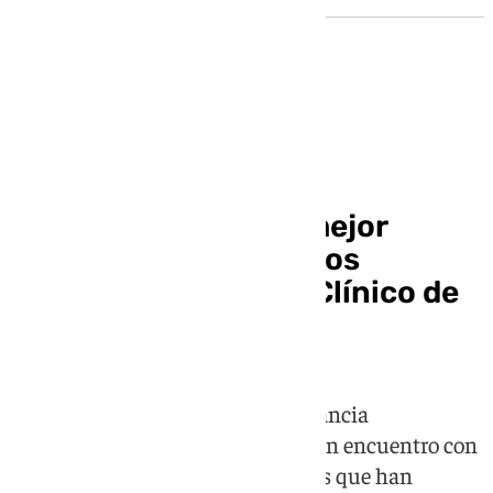
Granada
Juegos e ilusión, la mejor
medicina para los niños
hospitalizados en el Clínico de
Granada
Para conmemorar el Día de la Infancia
Hospitalizada, se ha organizado un encuentro con
trabajadores de diferentes sectores que han