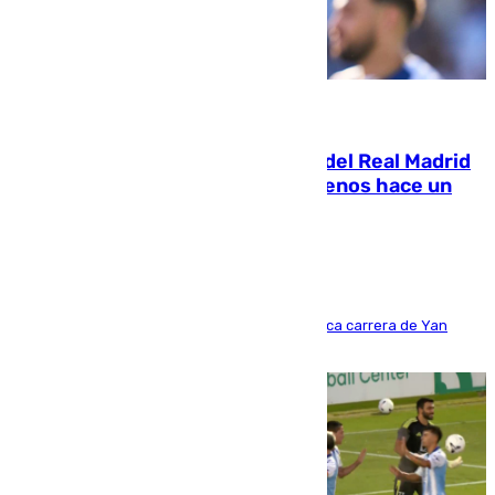
07.08.2026
El fichaje más caro de la historia del Real Madrid
costaba 105 millones de euros menos hace un
año y jugaba en Leganés
Del filial pepinero a récord absoluto: la meteórica carrera de Yan
Diomande en solo doce meses