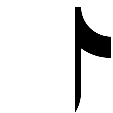
Ir
Tiktok
al
contenido