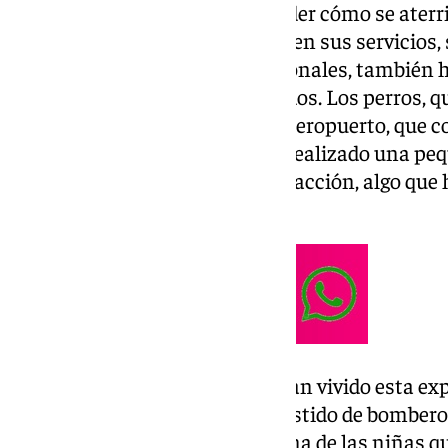
uniforme de bomberos a aprender cómo se aterri
artefactos que utiliza la Policía en sus servicios
cuerpos. Además de los profesionales, también 
estancia sus compañeros peludos. Los perros, q
policías, y las aves rapaces del aeropuerto, que 
aterrizajes de los aviones, han realizado una pe
pequeños han podido verlos en acción, algo que 
chucherías.
Los pacientes más pequeños han vivido esta ex
entusiasmo. «Primero me he vestido de bombero y
aves», ha contado con alegría una de las niñas qu