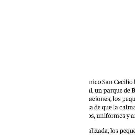
miércoles, 13 mayo 2026, 17:35
Compartir:
La sexta planta del Hospital Clínico San Cecili
una comisaría de la Policía Local, un parque de
aeropuerto. Al salir de sus habitaciones, los pe
encontrado con la grata sorpresa de que la calma
habían llenado de sirenas, cascos, uniformes y 
Por el Día de la Infancia Hospitalizada, los peq