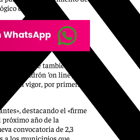
ógico de la Salud.
s cuentas, que también
 de un padrón ‘on line’,
tren en vigor, por primera
antes», destacando el «firme
l próximo año de la
eva convocatoria de 2,3
s a los municipios que