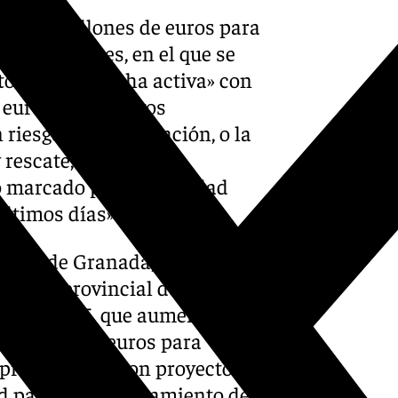
e 418 millones de euros para
 431 millones, en el que se
o de la «escucha activa» con
 euros para nuevos
riesgo de despoblación, o la
rescate, que se ha
marcado por «la realidad
últimos días».
tación de Granada, Francis
iputada provincial de
 para 2025, que aumenta la
5 millones de euros para
provinciales, con proyectos
dad para el desdoblamiento de