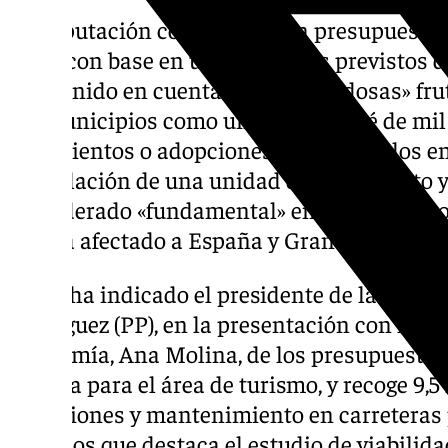
La Diputación contará con un presupuesto d
2025, con base en unos ingresos previstos de
han tenido en cuenta «ideas novedosas» frut
los municipios como un cheque bebé de mil
nacimientos o adopciones en los pueblos en 
articulación de una unidad de salvamento y 
considerado «fundamental» en un momento 
que ha afectado a España y Granada en los 
Así lo ha indicado el presidente de la Dipu
Rodríguez (PP), en la presentación con la d
Economía, Ana Molina, de los presupuestos
partida para el área de turismo, y recoge 9,
inversiones y mantenimiento en carreteras 
entre los que destaca el estudio de viabili