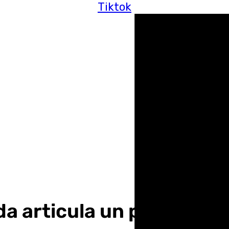
Tiktok
a articula un presupues