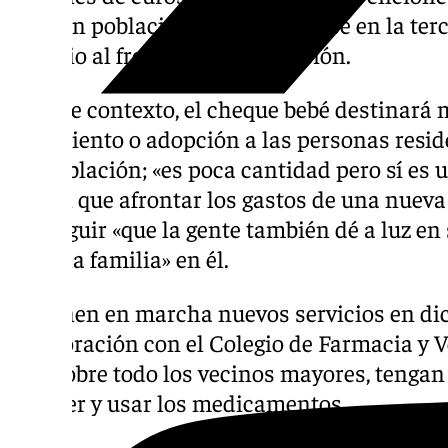
pierden población, convirtiéndose en la ter
y medio al frente de la institución.
En este contexto, el cheque bebé destinará 
nacimiento o adopción a las personas resi
despoblación; «es poca cantidad pero sí es u
tienen que afrontar los gastos de una nueva
conseguir «que la gente también dé a luz en 
tener la familia» en él.
Se ponen en marcha nuevos servicios en dic
colaboración con el Colegio de Farmacia y V
que, sobre todo los vecinos mayores, tengan 
acceder y usar los medicamentos.