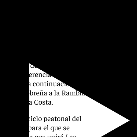
 euros a Bienestar Animal,
mal de Fuente Vaqueros o la
amiento de animales
ntos el cumplimiento de la
arte del que la ha aprobado»,
erno central.
el impulso de los grandes
uez en referencia a la senda
uros para la continuación de
 desde Salobreña a la Rambla
 Torrenueva Costa.
al carril ciclo peatonal del
se Aérea, para el que se
ción de obra que unirá Las