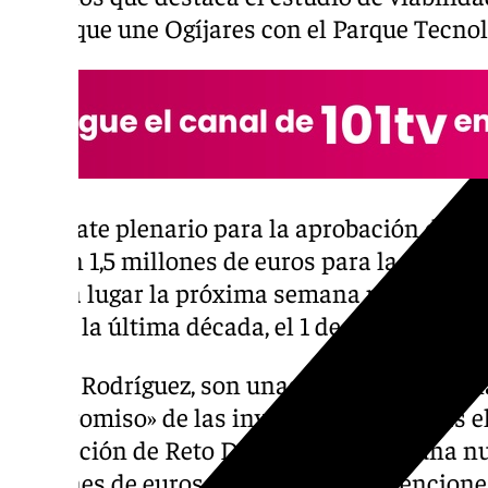
la vía que une Ogíjares con el Parque Tecnol
El debate plenario para la aprobación de la
prevén 1,5 millones de euros para la creación
tendrá lugar la próxima semana para que en
vez en la última década, el 1 de enero.
Según Rodríguez, son unas cuentas «ilusion
compromiso» de las inversiones previstas e
delegación de Reto Demográfico, con una nu
millones de euros para nuevas subvencione