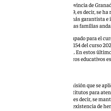
públicos y concertados de la provincia de Granad
frente a las 116 del curso 2018-19, es decir, se ha
por lo que el procedimiento es más garantista e 
elección de centro por parte de las familias anda
Además, la Consejería ha reagrupado para el cur
centros educativos, frente a los 154 del curso 20
nuevo decreto de escolarización. En estos último
hermanos reagrupados en centros educativos es 
Criterios de admisión
En cuanto a los criterios de admisión que se ap
suficientes en los colegios o institutos para aten
novedad para el próximo curso, es decir, se ma
Así, se otorgarán 14 puntos por existencia de he