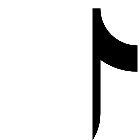
Ir
Tiktok
al
contenido