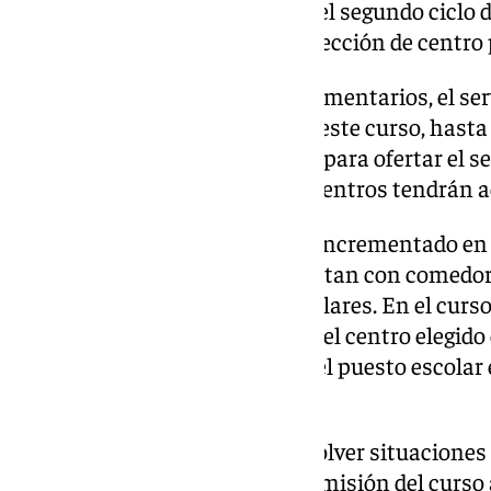
alumnado de nuevo ingreso en el segundo ciclo 
objetivo de garantizar la libre elección de centro 
Respecto a los servicios complementarios, el ser
en tres centros más respecto a este curso, hasta 
centros más están autorizados para ofertar el s
alcanzar los 256 centros; y 171 centros tendrán 
Desde el curso 2019/20 se han incrementado en 
aula matinal, en 11 los que cuentan con comedor 
actividades extraescolares escolares. En el curso 
familias han obtenido plaza en el centro elegid
que el 99 por ciento ha logrado el puesto escolar
preferidos.
Por otro lado, el sorteo para resolver situaciones
baremo en las solicitudes de admisión del curso