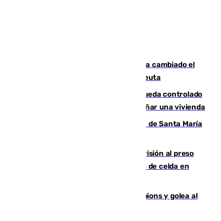
De bocadillos a lentejas y pollo: así ha cambiado el
menú de los militares desplegados en Ceuta
El incendio forestal de San Roque queda controlado
tras obligar a evacuar a 19 familias y dañar una vivienda
La restauración de la Real Colegiata de Santa María
de Antequera ya tiene adjudicataria
El Supremo ratifica los 17 años de prisión al preso
que mató estrangulado a su compañero de celda en
Morón
El Betis supera el examen de Champions y golea al
Arsenal en Dublín (1-3)