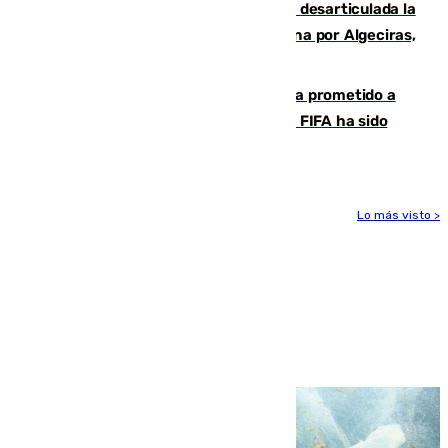
Golpe internacional al narcotráfico: desarticulada la
red que introdujo 21 toneladas de cocaína por Algeciras,
Málaga y Valencia
El Gobierno niega que Infantino haya prometido a
Marruecos la final del Mundial 2030: "La FIFA ha sido
tajante"
Lo más visto >
Más noticias
Ver más >