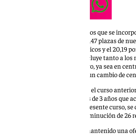
En el caso del alumnado de 3 años que se incorp
educativo, se han habilitado 11.147 plazas de nue
79,81 por ciento en centros públicos y el 20,19 p
El proceso de escolarización incluye tanto a los
primera vez al sistema educativo, ya sea en cent
como al alumnado que solicite un cambio de cent
Según los datos del censo, entre el curso anterio
descenso en el número de niños de 3 años que ac
colegios. En concreto, para el presente curso, se
2022, lo que representa una disminución de 26 r
No obstante, la Consejería ha mantenido una ofe