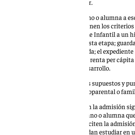
proximidad al domicilio familiar.
También puntuará que el alumno o alumna a esc
múltiple (un punto) y se mantienen los criterio
matriculado en el primer ciclo de Infantil a un hij
fomentar la escolarización en esta etapa; guarda
laboral o profesional remunerada; el expedient
su admisión en Bachillerato; de renta per cápita 
discapacidad o trastorno del desarrollo.
También continúan los mismos supuestos y pun
familia numerosa, familia monoparental o famili
En los supuestos de prioridad en la admisión sig
representantes legales del alumno o alumna que
habitual en el centro donde soliciten la admisión
rendimiento base para que puedan estudiar en u