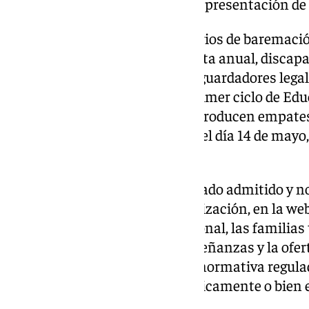
plazo de 10 días lectivos para la presentación de
Si tras la aplicación de los criterios de baremac
domicilio familiar o laboral, renta anual, disca
monoparental o con dos hijos, guardadores legal
remunerada, matrícula en el primer ciclo de Edu
académico de Bachillerato) se producen empates, 
sorteo público que se celebrará el día 14 de mayo
admisión de solicitudes.
La relación definitiva de alumnado admitido y no
A través del Portal de la Escolarización, en la we
Educativo y Formación Profesional, las familias
sobre los centros docentes, enseñanzas y la ofert
complementarios, así como la normativa regulado
que se podrá presentar telemáticamente o bien e
institutos.