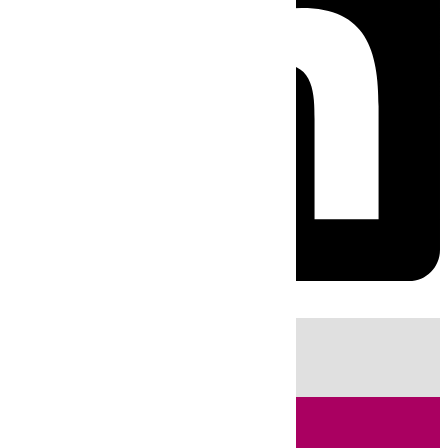
HOY
|
Fútbol
Sucesos
Cádiz
Política
LaLiga