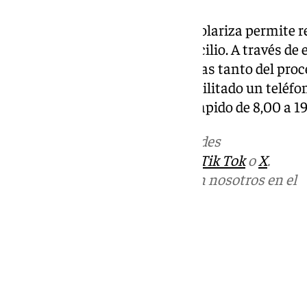
Además, la aplicación APP iEscolariza permite re
los puntos de baremo por domicilio. A través de e
recibirán notificaciones gratuitas tanto del pro
Asimismo, la Consejería ha habilitado un teléfo
848 000), en horario ininterrumpido de 8,00 a 1
Más noticias de
101TV
en las redes
sociales:
Instagram
,
Facebook
,
Tik Tok
o
X
.
Puedes ponerte en contacto con nosotros en el
correo
informativos@101tv.es
Tags:
Últimas noticias