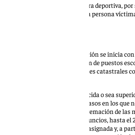
entrenen y desarrollan su carrera deportiva, por
grado de consanguinidad de una persona víctima
niños en acogimiento familiar.
Procedimiento
El procedimiento de escolarización se inicia con 
centros educativos de la relación de puestos esc
información sobre las direcciones catastrales 
influencia y limítrofes.
Cuando la oferta de plazas coincida o sea superio
serán admitidos y en aquellos casos en los que 
peticiones, se procederá a la baremación de las
hará pública en su tablón de anuncios, hasta el 22
solicitantes con la puntuación asignada y, a part