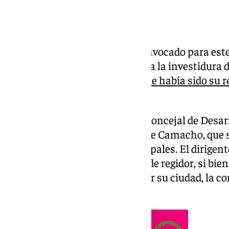
El Ayuntamiento de Loja ha convocado para este l
horas, pleno extraordinario para la investidura 
Ordóñez, tras
la renuncia del que había sido su r
Joaquín Camacho.
Joaquín Ordóñez, hasta ahora concejal de Desarr
ser su alcalde tras la renuncia de Camacho, que
Granada, según fuentes municipales. El dirigen
miércoles su renuncia al cargo de regidor, si bie
«con el mismo compromiso» por su ciudad, la com
provincia.