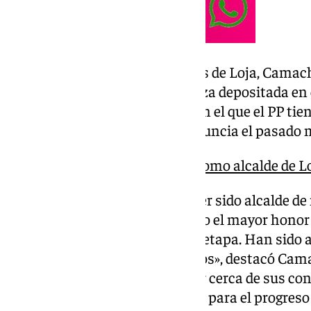
En un comunicado a los vecinos de Loja, Cama
agradecimiento» por la confianza depositada en 
años al frente del consistorio, en el que el PP ti
tomaba conocimiento de la renuncia el pasado m
Joaquín Camacho dimite como alcalde de L
«No hay mayor orgullo que haber sido alcalde de 
años. Representar a Loja ha sido el mayor honor d
momento de iniciar una nueva etapa. Han sido añ
de trabajo y de grandes proyectos», destacó Cam
objetivo ha sido «siempre» estar cerca de sus c
ayudando y trabajando cada día para el progreso 