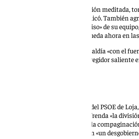
Su renuncia parte de «una decisión meditada, 
siempre en el bien» de Loja, explicó. También a
trabajo, la lealtad y el compromiso» de su equipo
ciudad «siga avanzando y que queda ahora en la
Joaquín Ordóñez asumirá la alcaldía «con el fuer
por nuestra ciudad», aseveró el regidor saliente
Ayuntamiento de Loja.
«Luchas internas»
Desde la oposición, el portavoz del PSOE de Loja,
dimisión del alcalde saliente refrenda «la divisi
gobierno», que ha derivado, con la compaginación
renunciado con el de senador, en «un desgobiern