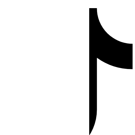
Ir
Tiktok
al
contenido