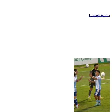
Lo más visto >
Más noticias
Ver más >