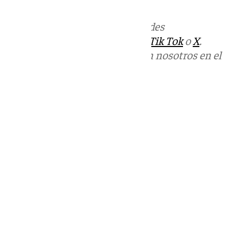
Más noticias de
101TV
en las redes
sociales:
Instagram
,
Facebook
,
Tik Tok
o
X
.
Puedes ponerte en contacto con nosotros en el
correo
informativos@101tv.es
Tags:
Últimas noticias