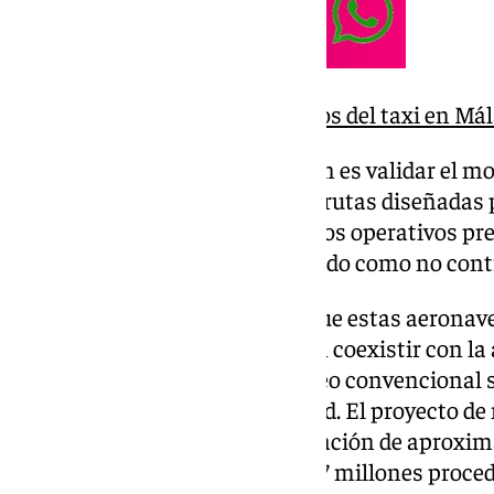
Estos son los nuevos precios del taxi en Mál
El objetivo de esta demostración es validar el mo
aeronaves y comprobar que las rutas diseñadas p
‘Aena’, junto a los procedimientos operativos pre
tanto en espacio aéreo controlado como no cont
as pruebas buscan confirmar que estas aeronave
totalmente autónomas, pueden coexistir con la a
aeropuertos y con el tráfico aéreo convencional s
máximas garantías de seguridad. El proyecto de
‘OperA’ cuenta con una financiación de aproxi
euros, de los cuales cerca de 5,97 millones proc