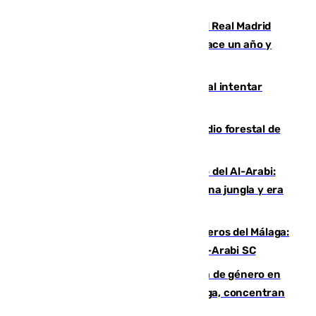
Juventud Cofrade de Málaga
El fichaje más caro de la historia del Real Madrid
costaba 105 millones de euros menos hace un año y
jugaba en Leganés
Ceuta suma 82 fallecidos en el mar al intentar
cruzar la frontera española
Huelva eleva a emergencia el incendio forestal de
Niebla
Juanfran Funes, sobre el duro juego del Al-Arabi:
“Por momentos nos hemos metido en una jungla y era
hasta peligroso”
Ya se han estrenado los tres delanteros del Málaga:
Eneko Jauregui, bigoleador contra el Al-Arabi SC
35 mujeres asesinadas por violencia de género en
España en este 2026: Andalucía y Málaga, concentran
el foco de la tragedia