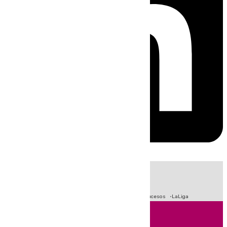
HOY
|
Fútbol
Primera División
Crisis Migratoria en Ceuta
Sucesos
LaLiga