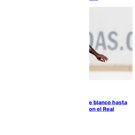
06.08.2026
Vinícius Júnior seguirá vestido de blanco hasta
2032 tras cerrar su renovación con el Real
Madrid