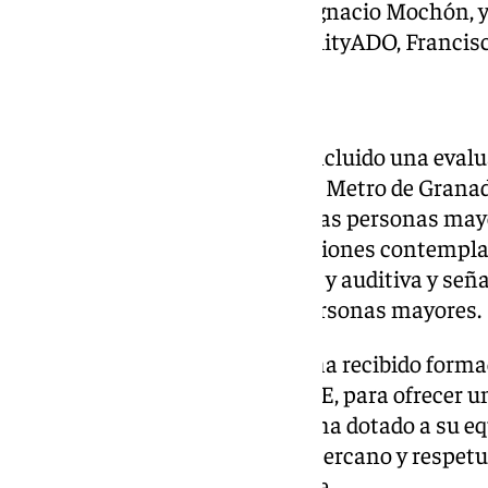
de la Agencia de Obra Pública, Ignacio Mochón, 
División Sur de Avanza by MobilityADO, Francis
Evaluación exhaustiva
El proceso de certificación ha incluido una eva
concretas llevadas a cabo por el Metro de Grana
con la calidad y el bienestar de las personas mayo
metro como las paradas y estaciones contemplan
sistemas de información visual y auditiva y señal
uso autónomo y seguro a las personas mayores.
Además, el personal del Metro ha recibido forma
colaboración con el Grupo ONCE, para ofrecer un
mayores. La operadora Avanza ha dotado a su e
claves para ofrecer un servicio cercano y respet
de este colectivo más vulnerable.