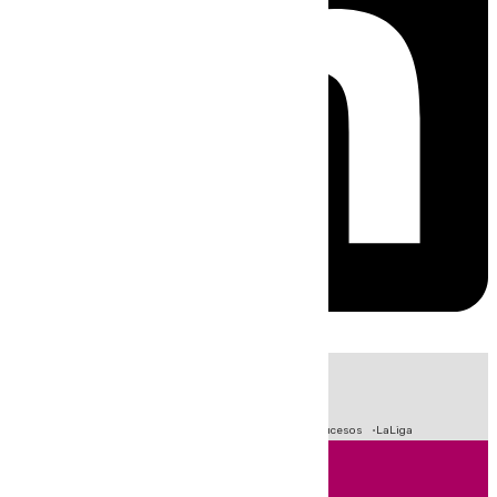
HOY
|
Fútbol
Primera División
Crisis Migratoria en Ceuta
Sucesos
LaLiga