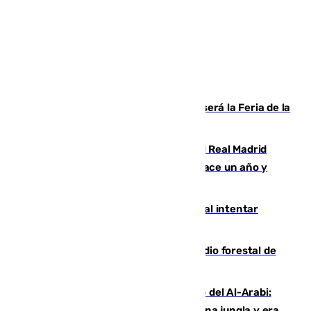
Talleres, escape room y música: así será la Feria de la
Juventud Cofrade de Málaga
El fichaje más caro de la historia del Real Madrid
costaba 105 millones de euros menos hace un año y
jugaba en Leganés
Ceuta suma 82 fallecidos en el mar al intentar
cruzar la frontera española
Huelva eleva a emergencia el incendio forestal de
Niebla
Juanfran Funes, sobre el duro juego del Al-Arabi:
“Por momentos nos hemos metido en una jungla y era