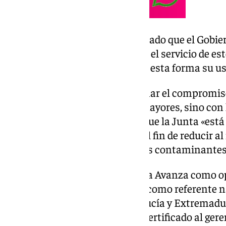
La titular de
Fomento
ha recordado que el Gobie
esfuerzos en «mejorar día a día» el servicio de es
ganando viajeros y fomentar de esta forma su us
«Este certificado viene a reafirmar el compromi
Moreno no sólo con nuestros mayores, sino con 
Rocío Díaz, que ha incidido en que la Junta «está
usuarios el mejor servicio con el fin de reducir a
privado y, a su vez, las emisiones contaminantes
El certificado Aenor, que tramita Avanza como o
posiciona al Metro de Granada como referente n
El delegado territorial de Andalucía y Extremad
Carreño, ha hecho entrega del certificado al ger