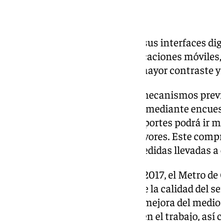
Otras certificaciones
Metro de Granada procura que sus interfaces digi
máquinas de billetaje y las aplicaciones móviles,
con opciones de texto grande, mayor contraste y 
También son importantes los mecanismos previs
y necesidades de este colectivo, mediante encue
manera que el servicio de transportes podrá ir 
expuestas por las personas mayores. Este comp
seguimiento continuo de las medidas llevadas a 
Desde su puesta en servicio en 2017, el Metro 
certificaciones por su gestión de la calidad del s
pasajeros, su contribución a la mejora del medio
evalúan la seguridad y la salud en el trabajo, así