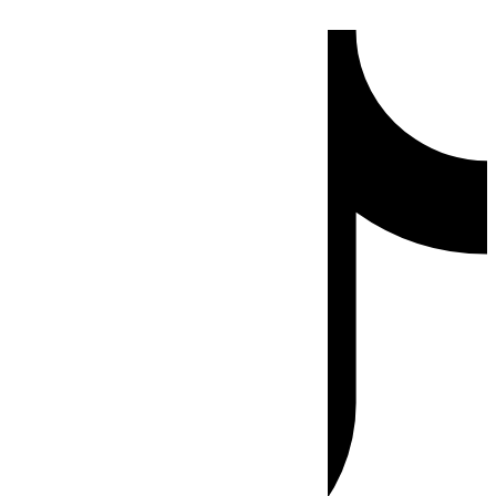
Ir
Tiktok
al
contenido