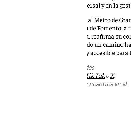
garantizan la accesibilidad universal y en la ges
Con este nuevo reconocimiento al Metro de Gra
personas mayores, la Consejería de Fomento, a t
Pública y de la operadora Avanza, reafirma su c
accesibilidad universal, marcando un camino ha
público más solidario, humano y accesible para 
Más noticias de
101TV
en las redes
sociales:
Instagram
,
Facebook
,
Tik Tok
o
X
.
Puedes ponerte en contacto con nosotros en el
correo
informativos@101tv.es
Tags:
Últimas noticias