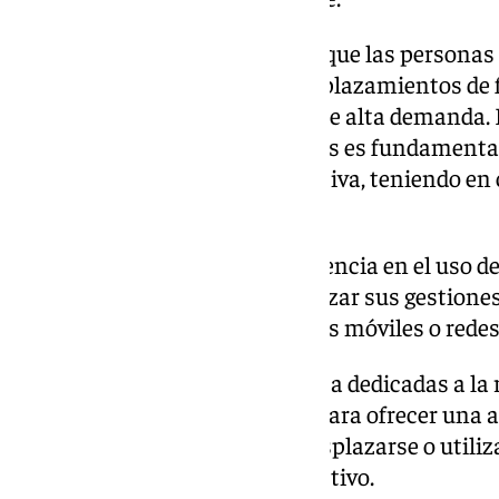
El Metro de Granada garantiza que las personas
necesario para realizar sus desplazamientos de
especialmente en situaciones de alta demanda. El
Metro con las personas mayores es fundamental,
técnicas de comunicación afectiva, teniendo en 
auditivas, visuales o cognitivas.
En particular, técnicas de asistencia en el uso de
personas mayores puedan realizar sus gestione
de venta de billetes, aplicaciones móviles o redes
Las líneas de atención telefónica dedicadas a la
también se han especializado para ofrecer una a
mayores sin que tengan que desplazarse o utiliza
mayor dificultad para este colectivo.