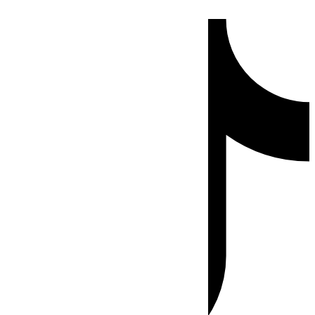
Ir
Tiktok
al
contenido