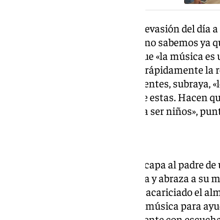
«Aportan alegría, un poquito de evasión del día a
chiquillos llegan ya aburridos y no sabemos ya q
sonríe Cerezo, quien recuerda que «la música es
para mejorar y que avance más rápidamente la r
como en los adultos». A los pacientes, subraya, 
esperando que haya una cosa de estas. Hacen que
día a día diferente, que vuelvan a ser niños», pun
Emoción y satisfacción
«¡Qué bonito, la Virgen!», se le escapa al padre de
una niña se levanta emocionada y abraza a su ma
lágrimas. La voz de Juanvi le ha acariciado el a
única. Nunca había utilizado la música para ayud
cuenta de que a veces, simplemente con escucha