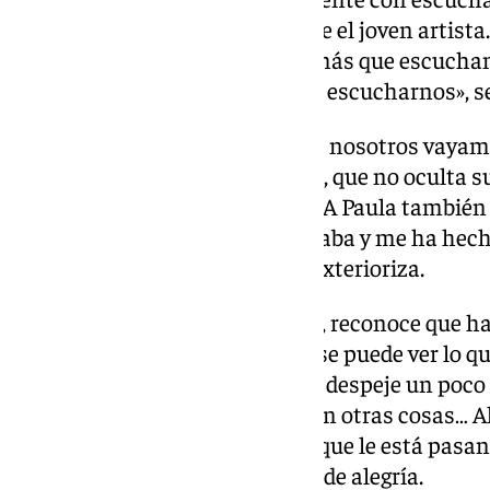
que pasen mejor el rato», expone el joven artista
ahí, todo el día acostado, nada más que escucha
Supongo que les habrá alegrado escucharnos», s
«Es algo muy emocionante. Que nosotros vayamos
día», agrega su compañero Dani, que no oculta su s
algo que me encanta», justifica. A Paula también
visto cómo la gente se emocionaba y me ha hec
gustado cómo hemos tocado», exterioriza.
Sandra, no con menos emoción, reconoce que ha
bonita ya que no todos los días se puede ver lo q
tocar obras para que la gente se despeje un poc
toco, me despejo, no se escuchan otras cosas… A
pendiente de ti y se olvida de lo que le está pasa
por un ratito, llenan el hospital de alegría.