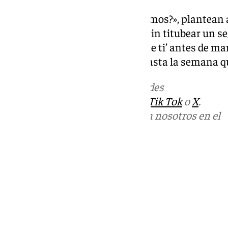
«¿Con qué os apetece que acabemos?», plantean an
temazo de Juanvi!», pide Elena sin titubear un s
para interpretar ‘De pedacitos de ti’ antes de ma
mano y el corazón henchido. Hasta la semana que
Más noticias de
101TV
en las redes
sociales:
Instagram
,
Facebook
,
Tik Tok
o
X
.
Puedes ponerte en contacto con nosotros en el
correo
informativos@101tv.es
Tags:
Música
Salud
Sanidad
Últimas noticias