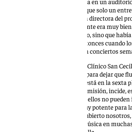
constantemente, lo que se queda en un auditorio
música fuera una terapia, más que solo un entr
como en nuestro caso», relata la directora del 
dimos cuenta de que no solamente era muy bien r
pacientes y el personal sanitario, sino que había
los pacientes», sostiene. Fue entonces cuando l
intensificaron su presencia, con conciertos sem
Ya hay por ello dos pianos en el Clínico San Cecil
Sinfonendo todas las semanas para dejar que fl
estancia de los pacientes. Uno está en la sexta p
pediátrica; el otro, en la UCI. La misión, incide,
disfrutar de un concierto donde ellos no pueden i
la música tiene un beneficio muy potente para la
investigado, no las hemos descubierto nosotros,
científico sobre el efecto de la música en muchas
humana», asevera Marián Munilla.