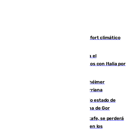
Málaga contabiliza 148 zonas de confort climático
para enfrentar las altas temperaturas
Marlaska notifica a la Unión Europea el
restablecimiento de controles fronterizos con Italia por
vía aérea y marítima
Hallan sin vida al granadino con Alzhéimer
desaparecido hace una semana en Churriana
Encuentran un cadáver en avanzado estado de
descomposición en la localidad granadina de Gor
Christantus Uche, delantero del Getafe, se perderá
toda la temporada por varias fracturas en los
ligamentos de su rodilla derecha