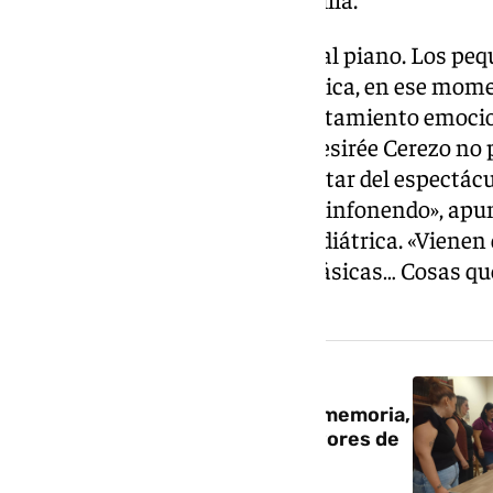
Paula y Sandra toman el relevo al piano. Los pe
continúan imaginando. La música, en ese mome
como terapia. Una suerte de tratamiento emoci
el centro sanitario, funciona. Desirée Cerezo no 
junto a Itziar García para disfrutar del espectá
tiempo con la colaboración de Sinfonendo», apu
de la sala de hospitalización pediátrica. «Vienen
canciones de piano actuales, clásicas… Cosas q
que tenemos», afirma.
NOTICIA RELACIONADA
Un ‘escape room’ que combina memoria,
juego y tecnología para los mayores de
Maracena