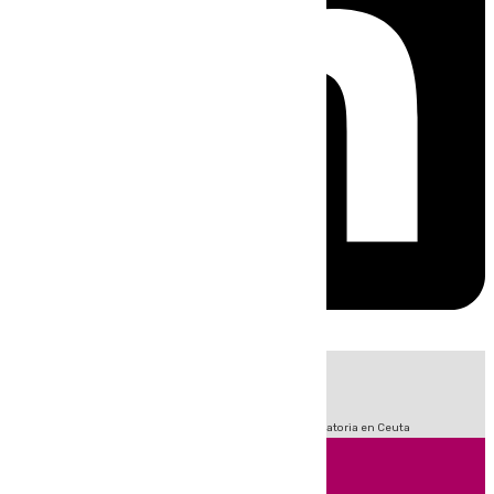
HOY
|
Sucesos
Fútbol
LaLiga
Primera División
Crisis Migratoria en Ceuta