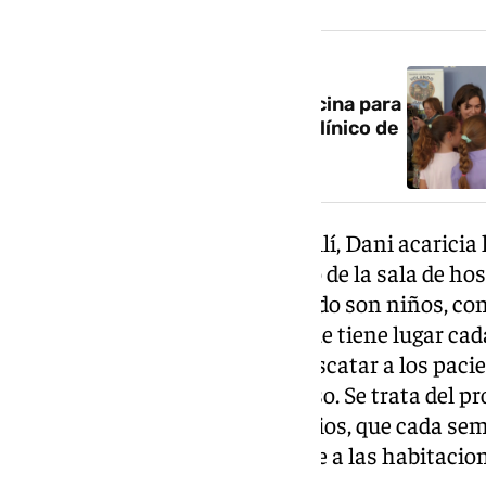
NOTICIA RELACIONADA
Juegos e ilusión, la mejor medicina para
los niños hospitalizados en el Clínico de
Granada
Todo viene de la sexta planta. Allí, Dani acaricia
pasillo. Sí, sí, un piano en medio de la sala de ho
asientos de la sala de espera, todo son niños, con
mirada. Es todo un concierto que tiene lugar ca
hospitalario granadino, para rescatar a los pacie
la incómoda rutina de un ingreso. Se trata del p
por el Conservatorio Ángel Barrios, que cada se
auditorio y la lleva directamente a las habitacion