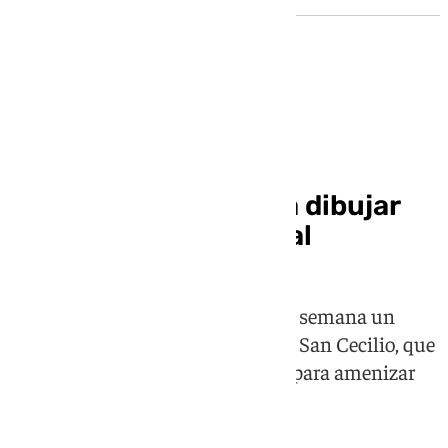
Actuaciones en los pasillos de Pediatría y UCI
Notas musicales para dibujar
sonrisas en el hospital
El proyecto Sinfonendo lleva cada semana un
concierto a las plantas del Clínico San Cecilio, que
le abre las puertas a las melodías para amenizar
los ingresos