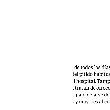
viernes, 19 junio 2026, 19:17
Compartir:
Un sonido se cuela en el bullicio de todos los día
Cecilio. Es viernes y no se trata del pitido habit
acompañan a los pacientes en el hospital. Tampo
sanitarios que, de un lado a otro, tratan de ofrec
aunque hay también quien corre para dejarse dele
despierta la ilusión en pequeños y mayores al 
sonrisa: música.