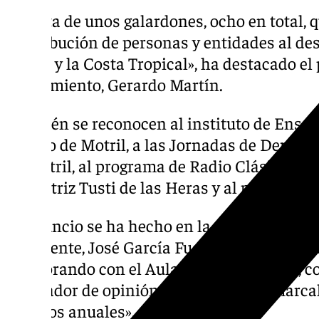
Se trata de unos galardones, ocho en total, 
contribución de personas y entidades al de
Motril y la Costa Tropical», ha destacado el
Pensamiento, Gerardo Martín.
También se reconocen al instituto de Enseñ
Ateneo de Motril, a las Jornadas de Derec
de Motril, al programa de Radio Clásica de 
a la actriz Tusti de las Heras y al poeta Juan
El anuncio se ha hecho en la Autoridad Port
presidente, José García Fuentes, ha expres
colaborando con el Aula de Pensamiento, co
generador de opinión a nivel local, comarcal
premios anuales».