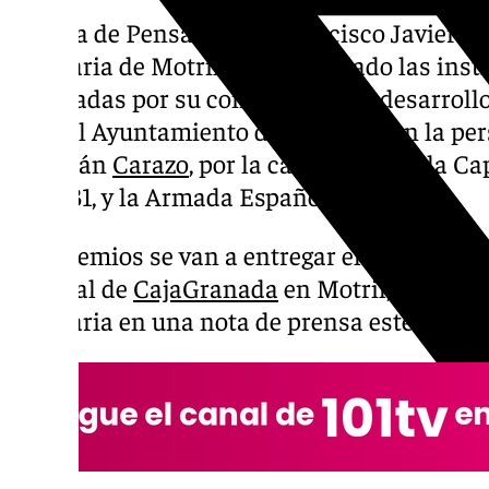
El Aula de Pensamiento Francisco Javier de
Portuaria de Motril han anunciado las inst
premiadas por su contribución al desarrollo 
ellas el Ayuntamiento de Granada, en la per
Marifrán
Carazo
, por la candidatura a la C
en 2031, y la Armada Española.
Los premios se van a entregar el próximo 22 
cultural de
CajaGranada
en Motril, según h
Portuaria en una nota de prensa este marte