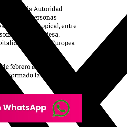
 Burgos y la Autoridad
ituciones y personas
de la Costa Tropical, entre
sona de su alcaldesa,
apitalidad Cultural Europea
de febrero en el centro
a informado la Autoridad
s.