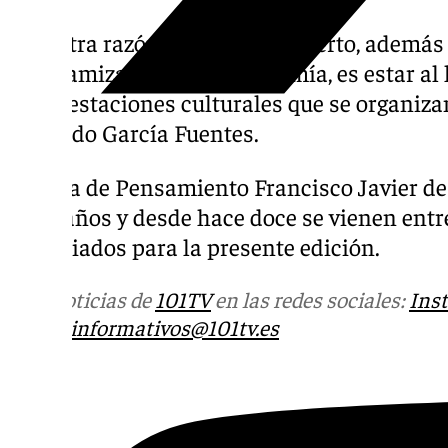
«Nuestra razón de ser como puerto, además
la dinamización de la economía, es estar al 
manifestaciones culturales que se organiza
indicado García Fuentes.
El Aula de Pensamiento Francisco Javier d
de 19 años y desde hace doce se vienen ent
anunciados para la presente edición.
Más noticias de
101TV
en las redes sociales:
Ins
correo
informativos@101tv.es
Tags: