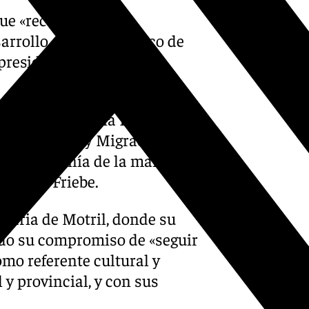
que «reconocen la
sarrollo socioeconómico de
 presidente del Aula de
anza Secundaria La Zafra, al
hos Humanos y Migraciones
RNE ‘Sinfonía de la mañana’,
 Carlos Friebe.
uaria de Motril, donde su
ado su compromiso de «seguir
mo referente cultural y
 y provincial, y con sus