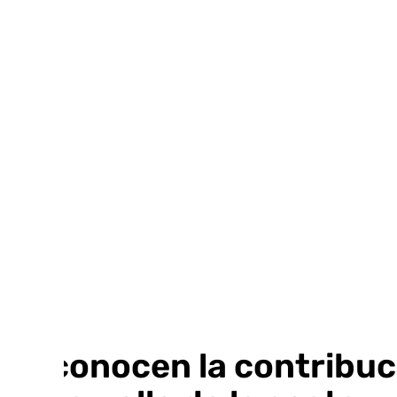
Ir
al
contenido
Reconocen la contribuci