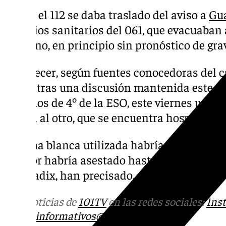
Desde el 112 se daba traslado del aviso a
Gua
servicios sanitarios del 061, que evacuaban 
accitano, en principio sin pronóstico de gra
Al parecer, según fuentes conocedoras del 
Press, tras una discusión mantenida este p
alumnos de 4º de la ESO, este viernes uno d
pierna al otro, que se encuentra hospitalizad
El arma blanca utilizada habría sido una na
agresor habría asestado hasta tres puñalada
de Guadix, han precisado.
Más noticias de
101TV
en las redes sociales:
Ins
correo
informativos@101tv.es