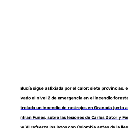
Andalucía sigue asfixiada por el calor: siete provincias
Activado el nivel 2 de emergencia en el incendio foresta
Controlado un incendio de rastrojos en Granada junto a l
Juanfran Funes, sobre las lesiones de Carlos Dotor y 
Felipe VI refuerza los lazos con Colombia antes de la ll