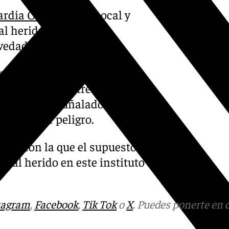
rdia Civil
, Policía Local y
al herido al hospital
vedad.
caso consultadas por Europa
asado jueves entre dos
e ellos ha apuñalado en la
o fuera de peligro.
vaja con la que el supuesto
s al herido en este instituto
tagram
,
Facebook
,
Tik Tok
o
X
. Puedes ponerte en 