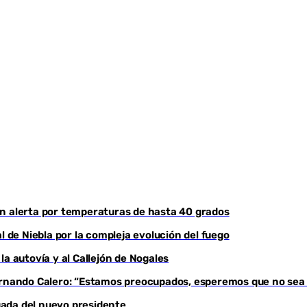
, en alerta por temperaturas de hasta 40 grados
l de Niebla por la compleja evolución del fuego
a autovía y al Callejón de Nogales
Fernando Calero: “Estamos preocupados, esperemos que no sea
egada del nuevo presidente