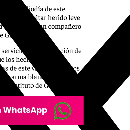
do el mediodía de este
uadix
al resultar herido leve
rna a manos de un compañero
de Granada.
 servicio de coordinación de
e los hechos se
s de este viernes y que los
 con arma blanca en la pierna
un instituto de Guadix.