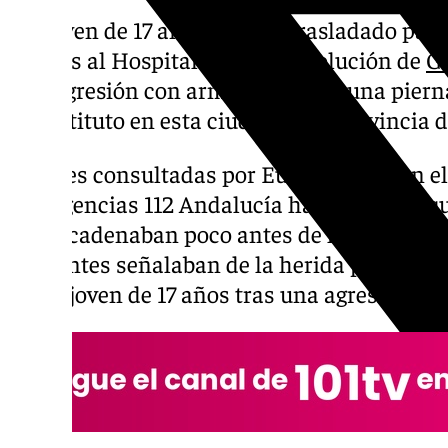
Un joven de 17 años ha sido trasladado pasa
viernes al Hospital de Alta Resolución de
G
tras agresión con arma blanca en una pie
de instituto en esta ciudad de la provincia 
Fuentes consultadas por Europa Press en el
Emergencias 112 Andalucía han indicado qu
desencadenaban poco antes de las 13,00 hora
alertantes señalaban de la herida por corte
de un joven de 17 años tras una agresión en 