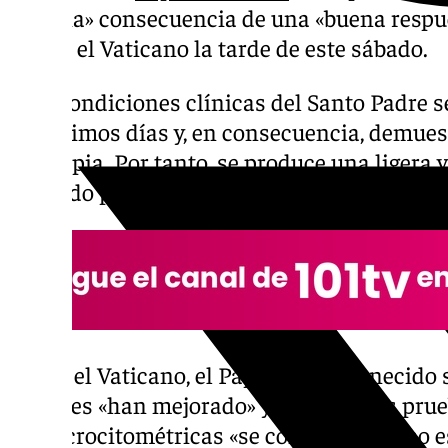
mejoría» consecuencia de una «buena respue
indica el Vaticano la tarde de este sábado.
«Las condiciones clínicas del Santo Padre 
los últimos días y, en consecuencia, demue
la terapia. Por tanto, se produce una ligera 
el citado parte médico.
Según el Vaticano, el Papa ha permanecido s
de gases «han mejorado» y, además, las pr
hemocrocitométricas «se confirman como es