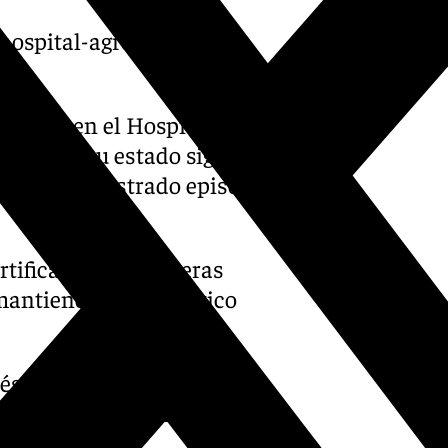
hospital-agredecer-
esados en el Hospital
teral y su estado sigue
s no ha registrado episodios
rtificar estas primeras
mantienen el pronóstico
 de recibir la Eucaristía,
e alternó el descanso con