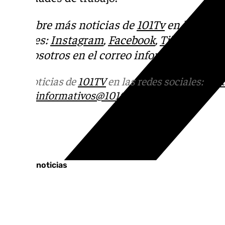
Descubre más noticias de
101Tv
en las rede
sociales:
Instagram
,
Facebook
,
Tik Tok
o
X
.
con nosotros en el correo
informativos@101t
Más noticias de
101TV
en las redes sociales:
Ins
correo
informativos@101tv.es
Tags:
Últimas noticias