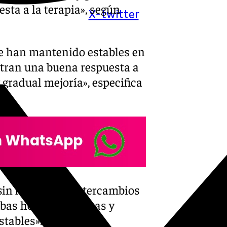
sta a la terapia», según
X-twitter
se han mantenido estables en
stran una buena respuesta a
y gradual mejoría», especifica
in fiebre y los intercambios
uebas hematoquímicas y
tables».