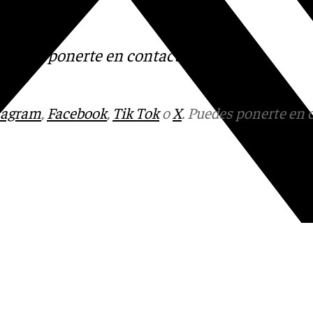
s
 Puedes ponerte en contacto
v.es
tagram
,
Facebook
,
Tik Tok
o
X
. Puedes ponerte en 