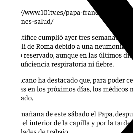
https://www.101tv.es/papa-francisco-audio-
oraciones-salud/
El Pontífice cumplió ayer tres semanas ingr
Gemelli de Roma debido a una neumonía bila
siendo reservado, aunque en las últimos día
de insuficiencia respiratoria ni fiebre.
El Vaticano ha destacado que, para poder ce
mejoras en los próximos días, los médicos 
reservado.
En la mañana de este sábado el Papa, después
oró en el interior de la capilla y por la tard
actividades de trabajo.