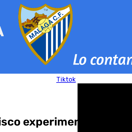
Tiktok
isco experimenta «una li