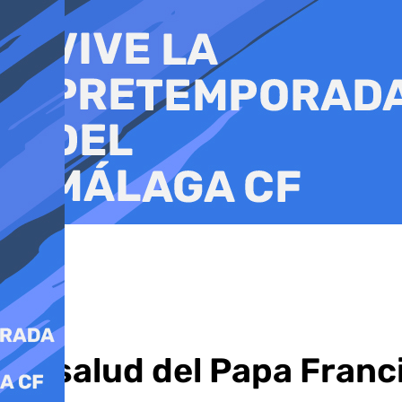
Ir
al
contenido
La salud del Papa Franc