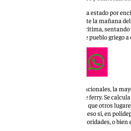
La magnitud de los temblores ha estado por encim
ellos han sido de 4,9. Solo durante la mañana de
50 terremotos en esta zona marítima, sentando 
de turistas que se acercan a este pueblo griego a 
Según informan medios internacionales, la mayo
hecho por vía aérea o a través de ferry. Se calc
abandonado ya la isla, mientras que otros lugar
permanecer en el lugar, aunque eso sí, en polidep
espacios habilitados por las autoridades, o bien 