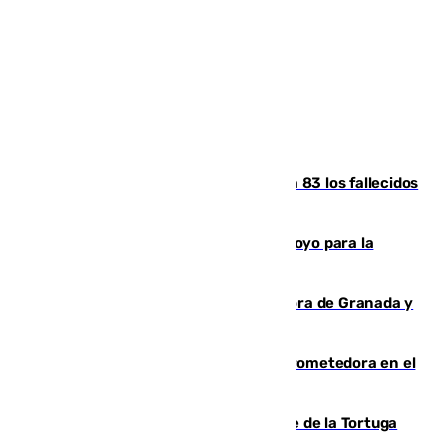
La crisis migratoria de Ceuta eleva a 83 los fallecidos
en sus aguas tras la entrada masiva
Venezuela agradece a España su apoyo para la
reconstrucción tras los terremotos
Arde un coche en el Puerto de la Mora de Granada y
provoca un incendio forestal
El año 2007, una generación muy prometedora en el
mundo del fútbol
Incendio forestal en el paraje Monte de la Tortuga