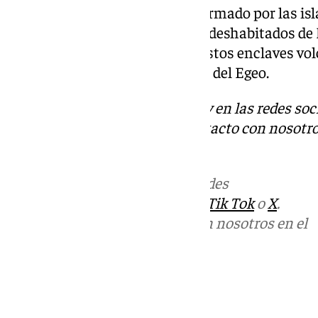
El archipiélago afectado está formado por las is
Thirasia, juntos con los islotes deshabitados d
Aspronisi y Christiana. Todos estos enclaves vol
mayor actividad sísmica del sur del Egeo.
Descubre más noticias de 101Tv en las redes soc
Tok
o
X
. Puedes ponerte en contacto con nosotro
informativos@101tv.es
Más noticias de
101TV
en las redes
sociales:
Instagram
,
Facebook
,
Tik Tok
o
X
.
Puedes ponerte en contacto con nosotros en el
correo
informativos@101tv.es
Tags:
Últimas noticias