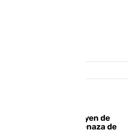
Andalucía
Miles de personas huyen de
Santorini ante la amenaza de