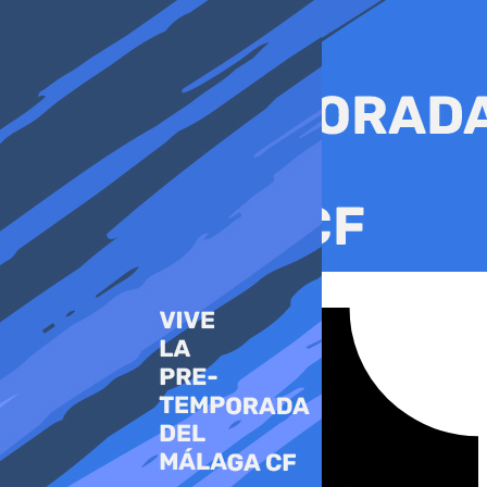
Ir
al
contenido
Tiktok