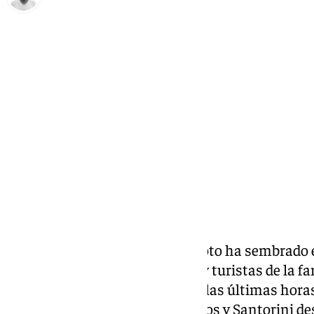
Antonio López
miércoles, 5 febrero 2025, 08:57
Compartir:
La amenaza de un gran terremoto ha sembrado 
Santorini
. Miles de habitantes y turistas de la 
están abandonando el lugar en las últimas hora
550 temblores entre Amorgos, Íos y Santorini des