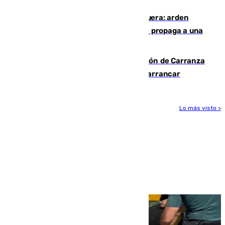
de Málaga
Incendio en un vertedero de Antequera: arden
chatarra, muebles y palets y el fuego se propaga a una
zona de monte
Las Palmas conquista el Trofeo Ramón de Carranza
y somete a un Cádiz que no termina de arrancar
Lo más visto >
Más noticias
Ver más >