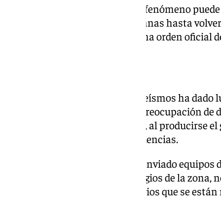
Las expertos consideran que el fenómeno puede 
sin descartarse que pasen semanas hasta volver 
momento no se ha decretado una orden oficial de
Temor a un tsunami
La encadenación continua de seísmos ha dado lu
desplazados, pero la principal preocupación de d
estas localidades griegas es que, al producirse e
un tsunami con graves consecuencias.
El Gobierno del país. que ya ha enviado equipo
preventiva y ha cerrado los colegios de la zona, n
tsunami y es uno de los escenarios que se está
expertos.