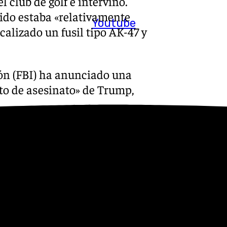
l club de golf e intervino.
ido estaba «relativamente
Youtube
ocalizado un fusil tipo AK-47 y
ión (FBI) ha anunciado una
nto de asesinato» de Trump,
ros de Trump, ha explicado
o Secreto abrió fuego contra un
e la propiedad. Hay una