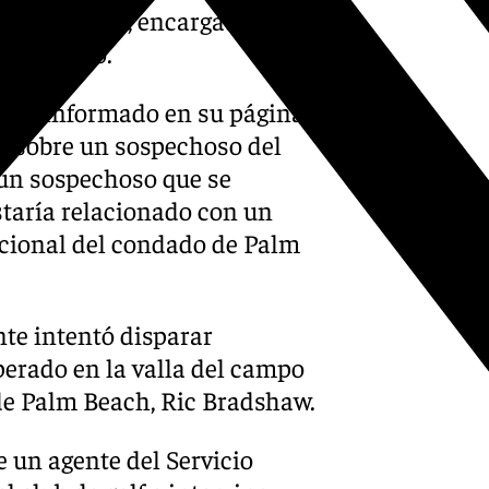
icio Secreto, encargado de la
sospechoso.
in ha informado en su página
ón sobre un sospechoso del
un sospechoso que se
staría relacionado con un
acional del condado de Palm
nte intentó disparar
perado en la valla del campo
 de Palm Beach, Ric Bradshaw.
 un agente del Servicio