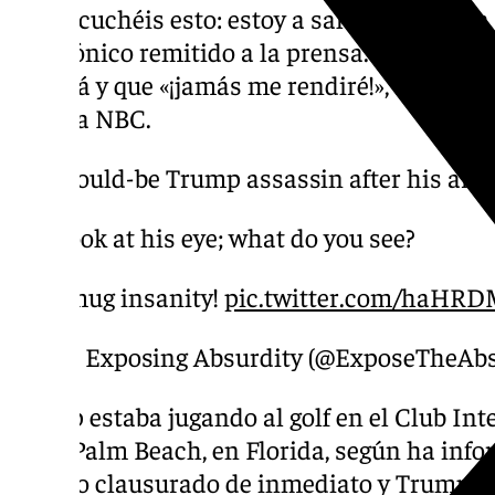
que escuchéis esto: estoy a salvo y bien», h
electrónico remitido a la prensa. Trump ha
frenará y que «¡jamás me rendiré!», según el
cadena NBC.
Would-be Trump assassin after his arre
Look at his eye; what do you see?
Smug insanity!
pic.twitter.com/haHR
— Exposing Absurdity (@ExposeTheAb
Trump estaba jugando al golf en el Club In
West Palm Beach, en Florida, según ha inf
ha sido clausurado de inmediato y Trump ha