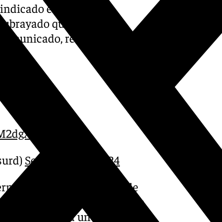
a indicado en un correo
 subrayado que «nada» le
 comunicado, recogido por la
st.
DM2dgX
surd)
September 16, 2024
ternacional de Golf Trump de
ormado la cadena
CNN
. El club
 sido llevado a un lugar