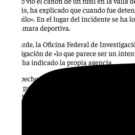
Secreto vio el cañón de un fusil en la valla de
Además, ha explicado que cuando fue deten
tranquilo». En el lugar del incidente se ha l
una cámara deportiva.
Más tarde, la Oficina Federal de Investigac
ivnestigación de «lo que parece ser un inte
según ha indicado la propia agencia.
El sospechoso estaba a entre 300 y 500 met
por su parte el Servicio Secreto. «El Servici
individuo armado ubicado junto al límite d
investiación abierta», ha indicado.
REACCIONES