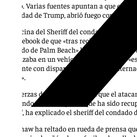
seguro. Varias fuentes apuntan a que el Serv
seguridad de Trump, abrió fuego contra el 
La Oficina del Sheriff del condado de Mart
de Facebook de que «tras recibir informaci
condado de Palm Beach» ha sido detenido «
desplazaba en un vehículo». El arrestado «e
incidente con disparos en el Trump Intern
Beach».
Las fuerzas de seguridad creen que el ataca
utilizando un fusil tipo AR que ha sido recu
de golf, ha explicado el sheriff del condado
Bradshaw ha reltado en rueda de prensa que