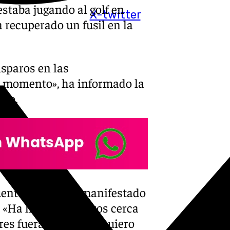
staba jugando al golf en
X-twitter
 recuperado un fusil en la
isparos en las
e momento», ha informado la
ado.
entra bien y ha manifestado
. «Ha habido disparos cerca
es fuera de control quiero