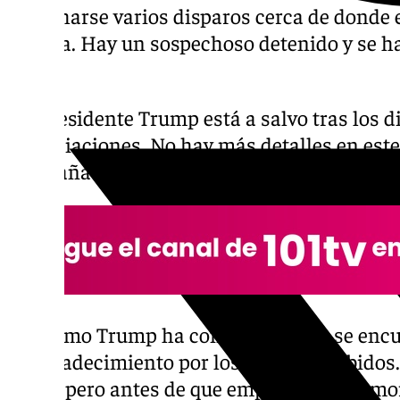
escucharse varios disparos cerca de donde e
Florida. Hay un sospechoso detenido y se ha
zona.
«El presidente Trump está a salvo tras los d
inmediaciones. No hay más detalles en est
campaña de Trump en un escueto comunic
El mismo Trump ha confirmado que se encu
su agradecimiento por los apoyos recibidos
de mí, pero antes de que empiecen los rumor