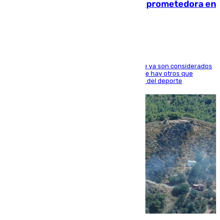
El año 2007, una generación muy prometedora en
el mundo del fútbol
Hay varios jugadores de la nueva 'camada' que ya son considerados
estrellas como Lamine Yamal o Cubarsí, aunque hay otros que
apuntan a que podrán llegar marcar la historia del deporte