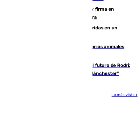
Daniel Mérida derriba a Griekspoor y firma en
Montreal el mejor resultado de su carrera
Dos personas mueren y tres son heridas en un
accidente de tráfico en Utrera
Estudiarán el comportamiento de varios animales
durante el eclipse
Maresca evita pronunciarse sobre el futuro de Rodri:
"Por el momento, el viernes estará en Mánchester"
Lo más visto >
Más noticias
Ver más >