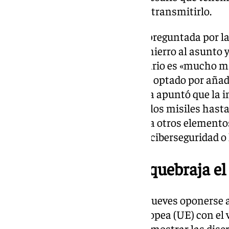
en el concepto y en su forma de transmitirlo.
Al término de la cumbre, al ser preguntada por las
Von der Leyen intentó quitarle hierro al asunto 
adoptado el Ejecutivo comunitario es «mucho m
«rearme», razón por la que se ha optado por añadi
2030’. La conservadora alemana apuntó que la in
la Defensa de Europa va «desde los misiles hasta
artillería», pero también engloba otros element
críticas, la movilidad militar, la ciberseguridad 
El rearme militar resquebraja e
El
Congreso
ha rechazado este jueves oponerse a
plan de rearme de la Unión Europea (UE) con el 
votación que ha servido para demostrar las discr