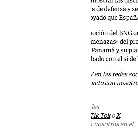
Gobierno de coalición en materia de defensa y s
votado en contra de eso y ha apoyado que Espa
La iniciativa en cuestión, una moción del BNG q
incluía dos para rechazar las «amenazas» del pr
Donald Trump, a Groenlandia y Panamá y su plan
Franja de Gaza, que se han aprobado con el sí de 
Descubre más noticias de 101TV en las redes soc
Tok
o
X
. Puedes ponerte en contacto con nosotro
informativos@101tv.es
Más noticias de
101TV
en las redes
sociales:
Instagram
,
Facebook
,
Tik Tok
o
X
.
Puedes ponerte en contacto con nosotros en el
correo
informativos@101tv.es