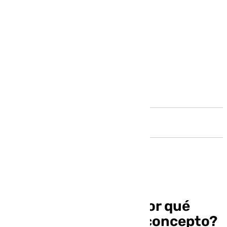
Andalucía
¿Qué es el rearme y por qué
crea controversia el concepto?