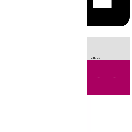
HOY
|
Incendios
Sucesos
Crisis Migratoria en Ceuta
Fútbol
LaLiga
Andalucía