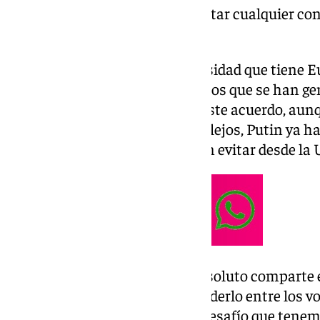
política aquellos que desean evitar cualquier con
relacionarse con ello.
Lo que sí queda claro es la necesidad que tiene 
ante los últimos acontecimientos que se han ge
los 27 países que han firmado este acuerdo, aunq
genera controversia. Sin ir más lejos, Putin ya 
una «amenaza», algo que desean evitar desde la
Sánchez ya anuncio que «en absoluto comparte e
incompatible a la hora de defenderlo entre los v
aproximación incompleta del desafío que tenem