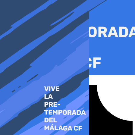
Ir
al
contenido
Tiktok