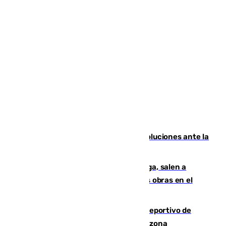
Más de 15.000 ceutíes claman por soluciones ante la
crisis migratoria
Los vecinos de Pedregalejo en Málaga, salen a
protestar en contra del resultado de las obras en el
paseo marítimo
Un incendio en un local del puerto deportivo de
Fuengirola genera una gran susto en la zona