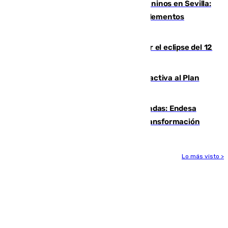
Continúan los cierres de parques caninos en Sevilla:
se detectan alimentos que contienen elementos
peligrosos
Estos son los mejores sitios para ver el eclipse del 12
de agosto en la provincia de Málaga
Otro incendio en Granada: el fuego activa al Plan
Infoca en Pinos Puente
Más potencia para las Tres Mil Viviendas: Endesa
pone en marcha un nuevo centro de transformación
Lo más visto >
Más noticias
Ver más >