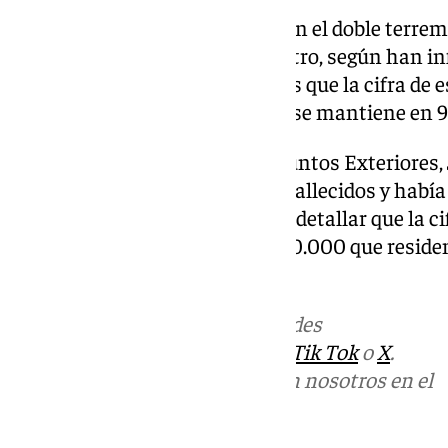
La cifra de españoles muertos en el doble terrem
Venezuela ha aumentado a cuatro, según han in
de Asuntos Exteriores, mientras que la cifra de 
conseguido localizar por ahora se mantiene en 9
Previamente, el ministro de Asuntos Exteriores,
informado de que eran tres los fallecidos y habí
familiares y amigos, además de detallar que la ci
localizar, de los alrededor de 200.000 que resid
99».
Más noticias de
101TV
en las redes
sociales:
Instagram
,
Facebook
,
Tik Tok
o
X
.
Puedes ponerte en contacto con nosotros en el
correo
informativos@101tv.es