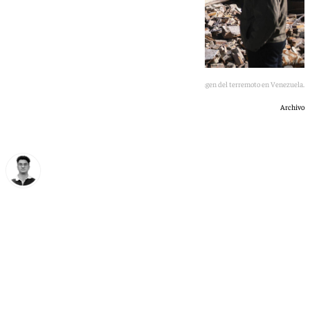
Imagen del terremoto en Venezuela.
Archivo
Ignacio Pérez
viernes, 26 junio 2026, 15:06
Compartir: