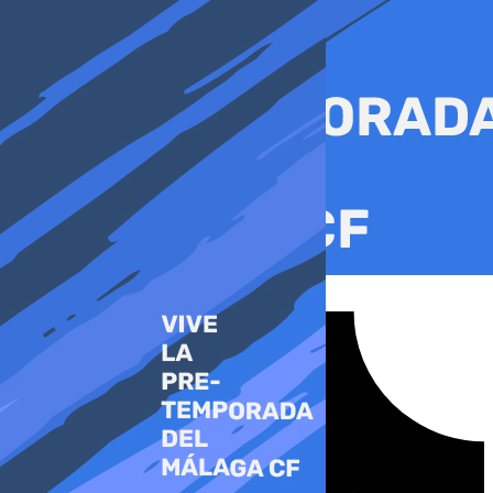
Ir
al
contenido
Tiktok