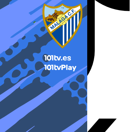
X-twitter