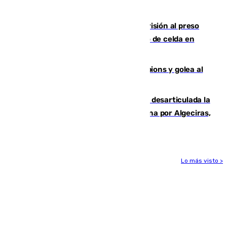
de Antequera ya tiene adjudicataria
El Supremo ratifica los 17 años de prisión al preso
que mató estrangulado a su compañero de celda en
Morón
El Betis supera el examen de Champions y golea al
Arsenal en Dublín (1-3)
Golpe internacional al narcotráfico: desarticulada la
red que introdujo 21 toneladas de cocaína por Algeciras,
Málaga y Valencia
Lo más visto >
Más noticias
Ver más >