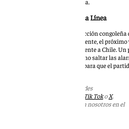
de las funciones renal y hepática.
Cuarentena y el partido en La Línea
Para poder ir al mundial, la selección congoleña 
cuarentena de 21 días. Casualmente, el próximo 
partido amistoso en La Línea frente a Chile. Un
el mundial de fútbol que ha hecho saltar las al
así, se llevarán a cabo medidas para que el parti
contagio.
Más noticias de
101TV
en las redes
sociales:
Instagram
,
Facebook
,
Tik Tok
o
X
.
Puedes ponerte en contacto con nosotros en el
correo
informativos@101tv.es