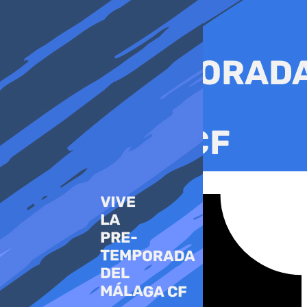
Ir
al
contenido
Tiktok