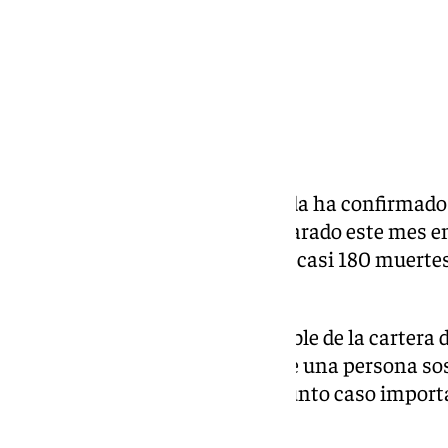
El Ministerio de Salud de Uganda ha confirmado
de ébola vinculado al brote declarado este mes 
Congo, una crisis que ha dejado casi 180 muerte
casos.
El jueves pasado, una responsable de la cartera
Atwine, informó de la muerte de una persona so
enfermedad y un segundo presunto caso import
demostrado como negativo.