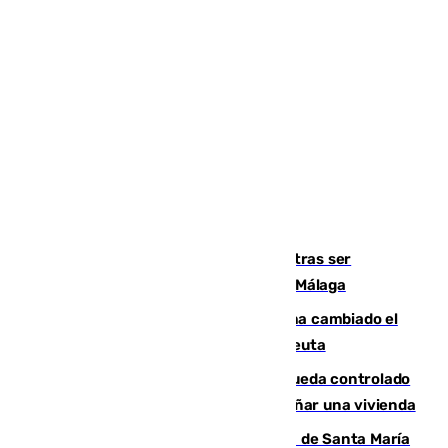
Un turista de 17 años, hospitalizado tras ser
atropellado a propósito en el Centro de Málaga
De bocadillos a lentejas y pollo: así ha cambiado el
menú de los militares desplegados en Ceuta
El incendio forestal de San Roque queda controlado
tras obligar a evacuar a 19 familias y dañar una vivienda
La restauración de la Real Colegiata de Santa María