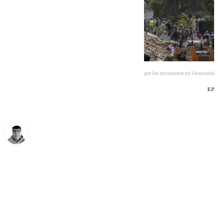
Imagen de una de las zonas afectadas por los terremotos en Venezuela
E.P
Eloy Rodríguez
domingo, 28 junio 2026, 09:10
Compartir: