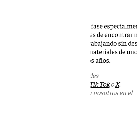
Un momento delicado
La emergencia entra así en una fase especialmen
las horas reduce las posibilidades de encontrar 
equipos de rescate continúan trabajando sin de
las consecuencias humanas y materiales de uno
graves registrados en los últimos años.
Más noticias de
101TV
en las redes
sociales:
Instagram
,
Facebook
,
Tik Tok
o
X
.
Puedes ponerte en contacto con nosotros en el
correo
informativos@101tv.es
Tags:
Últimas noticias