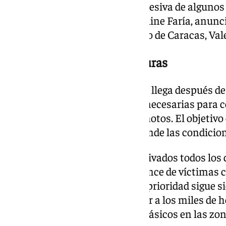
planificar la recuperación progresiva de algunos 
ministra de Transporte, Jacqueline Faría, anunc
funcionar los sistemas de Metro de Caracas, Val
Mejoras en las infraestructuras
La reapertura de estos servicios llega después d
completaran las inspecciones necesarias para c
infraestructuras tras los terremotos. El objetivo e
población en aquellas zonas donde las condicion
Las autoridades mantienen activados todos los di
continúan actualizando el balance de víctimas 
búsqueda. Al mismo tiempo, la prioridad sigue s
vida bajo los escombros, atender a los miles de h
progresivamente los servicios básicos en las zon