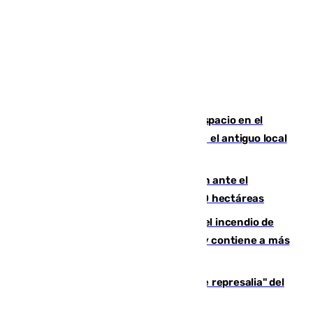
Las marca internacionales ganan espacio en el
Centro de Málaga: La Tagliatella abre en el antiguo local
de Vox Sports Bar
Moreno pide extremar la precaución ante el
incendio de Niebla, que supera las 4.000 hectáreas
340 personas más desalojadas por el incendio de
Niebla, que mantiene a 410 evacuadas y contiene a más
de 500 efectivos trabajando
Italia responde ante las "medidas de represalia" del
Gobierno de Sánchez