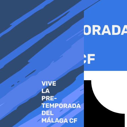
Ir
al
contenido
Tiktok