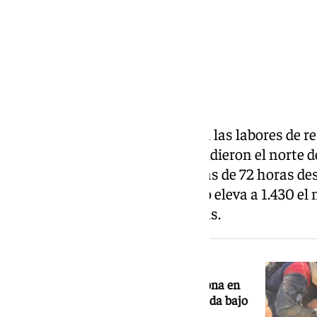
Venezuela continúa inmersa en las labores de re
por los dos terremotos que sacudieron el norte d
Cuando ya han transcurrido más de 72 horas des
oficial difundido por el Gobierno eleva a 1.430 el
3.238 la cifra de personas heridas.
NOTICIA RELACIONADA
La UME rescata a una segunda persona en
Venezuela que había quedado atrapada bajo
los escombros