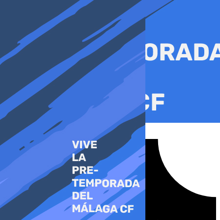
Ir
al
contenido
Tiktok