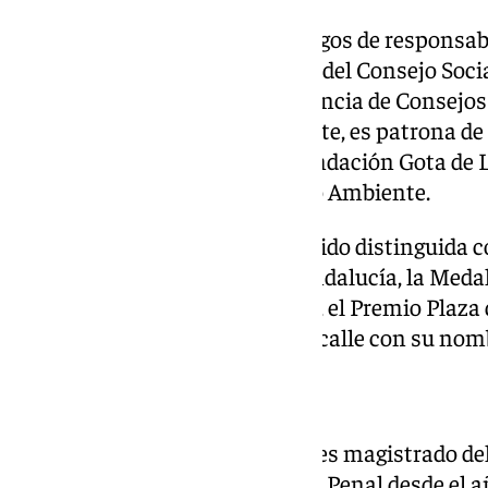
Yoldi ha ostentado diversos cargos de responsabil
los que destacan la presidencia del Consejo Socia
la vicepresidencia de la Conferencia de Consejos
Públicas de España. Actualmente, es patrona de
Girona, vicepresidenta de la Fundación Gota de
de Ciencias Sociales y del Medio Ambiente.
A lo largo de su trayectoria, ha sido distinguida 
Medalla al Mérito Laboral de Andalucía, la Medal
Oro de la Universidad de Sevilla, el Premio Plaza
valores constitucionales o una calle con su nomb
Manuel Marchena
Doctor en Derecho ‘cum laude’, es magistrado de
2007, presidente de la Sala de lo Penal desde el a