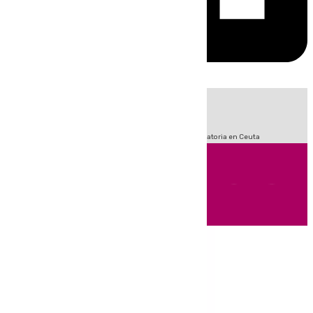
HOY
|
Fútbol
LaLiga
Sucesos
Primera División
Crisis Migratoria en Ceuta
Andalucía