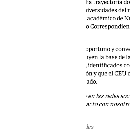
Marchena cuenta con una amplia trayectoria d
conferenciante en diferentes universidades del 
otras instituciones. Es también académico de N
Doctores de España y académico Correspondient
Legislación y Jurisprudencia.
Dicho reconocimiento «resulta oportuno y conve
principios y valores que constituyen la base de la
prosperidad económica y social, identificados co
inspiran al CEU desde su creación y que el CEU d
preservar», concluye el comunicado.
Descubre más noticias de
101Tv
en las redes soc
Tok
o
X
. Puedes ponerte en contacto con nosotro
informativos@101tv.es
Más noticias de
101TV
en las redes