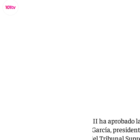
Lynx Devs
miércoles, 5 marzo 2025, 10:29
Compartir:
La Universidad CEU Fernando III ha aprobado la 
Honoris Causa’ a Concha Yoldi García, president
Marchena Gómez, magistrado del Tribunal Supr