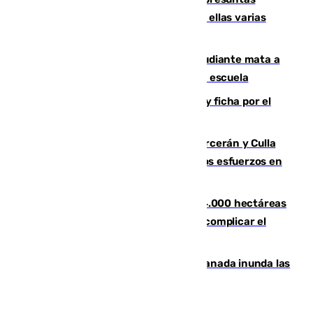
agresiones sexuales a migrantes, entre ellas varias
menores
Desastre en Tailandia: un joven estudiante mata a
tiros a sus abuelo y a profesores en una escuela
Luca Zidane rompe con el Granada y ficha por el
Leganés
Incendios de Castellón: Sierra Engarcerán y Culla
evolucionan positivamente y centran los esfuerzos en
Tírig
El incendio de Niebla ya supera las 4.000 hectáreas
afectadas y "se espera que se vuelva a complicar el
fuego"
Una tormenta en la provincia de Granada inunda las
calles de Puebla de Don Fadrique