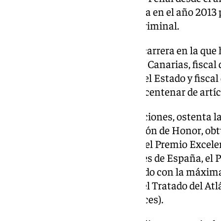
Comisión de Expertos designada en el año 2013 
nueva Ley de Enjuiciamiento Criminal.
Asimismo, es fiscal excedente, carrera en la que 
Tribunal Superior de Justicia de Canarias, fiscal d
Técnica de la Fiscalía General del Estado y fisca
de varios libros y más de medio centenar de artíc
Entre otras muchas condecoraciones, ostenta l
Peñafort, es Caballero de la Legión de Honor, ob
Colegio de Abogados de Madrid, el Premio Excelenc
Consejo General de Procuradores de España, el P
Independencia y fue condecorado con la máxima
otorgada por la Organización del Tratado del At
Serge Lazareff Prize-Legal Services).