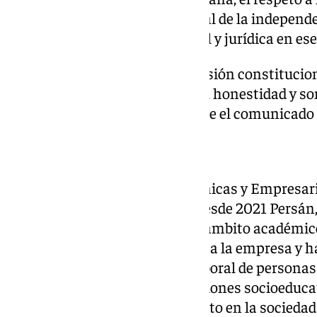
garantía constitucional esencial de la independe
singular dificultad institucional y jurídica en es
«Y en el cumplimiento de su misión constitucion
prudencia, sabiduría, serenidad, honestidad y s
al ordenamiento jurídico», añade el comunicado 
Concha Yoldi
Licenciada en Ciencias Económicas y Empresaria
Sevilla, la empresaria preside desde 2021 Persán
Grupo Álea. Ha trabajado en el ámbito académico
acercamiento de la universidad a la empresa y 
social a favor de la inserción laboral de persona
vulnerabilidad y por sus actuaciones socioeducat
principios del esfuerzo y el mérito en la sociedad