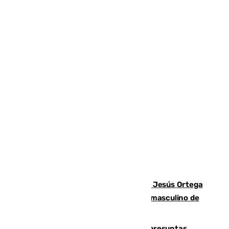
Dos sevillanos de oro: Manuel Cruz y Jesús Ortega
ganan el campeonato del mundo sub19 masculino de
remo
Un juzgado de Ceuta investiga seis presuntas