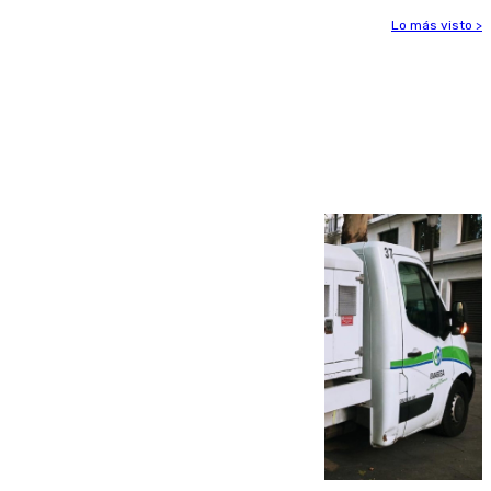
Lo más visto >
Más noticias
Ver más >