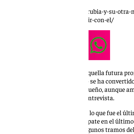
https://www.101tv.es/david-larrubia-y-su-otra-
isco-al-malaga-y-poder-coincidir-con-el/
Pues bien, doce años después, aquella futura pro
‘Área Malaguista’. El malagueño se ha converti
para Pellicer y ha cumplido su sueño, aunque a
puliendo sus cualidades en su entrevista.
El jugador comenzó analizando lo que fue el últ
bastante jodido después del empate en el último 
Almería nos dominó durante algunos tramos del p