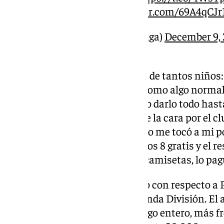
#ÁreaMalaguista
pic.twitter.com/69A4qCJr
— 101 Málaga (@101tvMalaga)
December 9,
Ser jugador del Málaga y el ídolo de tantos niños:
de tantos partidos te lo tomas como algo normal
me pongo esta camiseta intento darlo todo hast
o bien las cosas, quiero partirme la cara por el clu
’10’, Kevin y yo lo queríamos, pero me tocó a mi 
dar muchas camisetas, Teníamos 8 gratis y el re
pasado me dejé 1.200 euros en camisetas, lo pagu
Su cambo de mentalidad y físico con respecto a 
exigencia es mayor que en Segunda División. El 
cambios, sin embargo, ahora llego entero, más fr