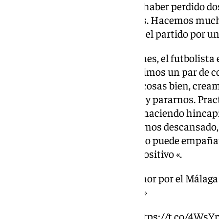
nos vamos con la sensación de haber perdido do
ante uno de los mejores equipos. Hacemos much
Manolo Sánchez en que se vaya el partido por un
A pesar de las buenas sensaciones, el futbolista
«Nos falta definir el partido, tuvimos un par de c
Lobete. Hacemos muchísimas cosas bien, cream
falta tomar la decisión correcta y pararnos. Pr
finalización realistas, estamos haciendo hincapi
tengamos tranquilidad. Hoy hemos descansado, 
pero en un minuto del partido no puede empañar 
un punto ante un Almería era positivo «.
️ Larrubia habla sobre su amor por el Málaga 
partirme la cara por el club»
Más información en 101
https://t.co/4Ws