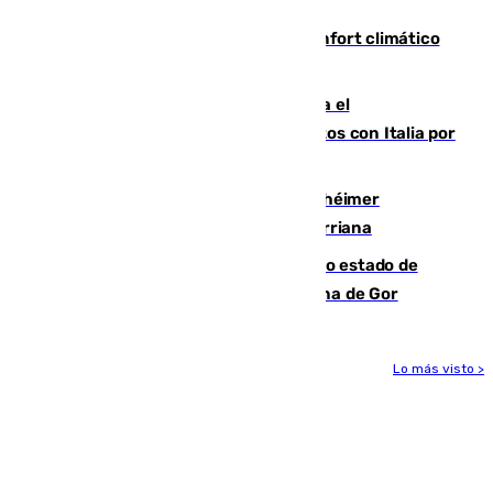
incautación de un punzón
Málaga contabiliza 148 zonas de confort climático
para enfrentar las altas temperaturas
Marlaska notifica a la Unión Europea el
restablecimiento de controles fronterizos con Italia por
vía aérea y marítima
Hallan sin vida al granadino con Alzhéimer
desaparecido hace una semana en Churriana
Encuentran un cadáver en avanzado estado de
descomposición en la localidad granadina de Gor
Lo más visto >
Más noticias
Ver más >