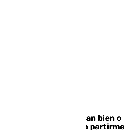
Andalucía
David Larrubia: «Salgan bien o
mal las cosas, intento partirme