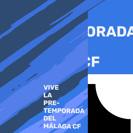
Ir
al
contenido
Tiktok