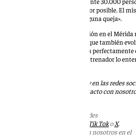
presión de jugar todos los días ante 30.000 per
rutina, intento cuidarme lo mejor posible. El mí
estupendamente, no tengo ninguna queja».
Una mili que fructífera: «Mi cesión en el Mérida m
futbolístico, en lo mental. Creo que también e
Me sentí muy importante. Sabía perfectamente cu
que el de volver al Málaga. Mi entrenador lo ente
me vino súper bien».
Descubre más noticias de 101Tv en las redes soc
Tok
o
X
. Puedes ponerte en contacto con nosotro
informativos@101tv.es
.
Más noticias de
101TV
en las redes
sociales:
Instagram
,
Facebook
,
Tik Tok
o
X
.
Puedes ponerte en contacto con nosotros en el