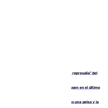
Italia responde ante las "medidas de represalia" del
Gobierno de Sánchez
El Sevilla se desinfla ante el Leverkusen en el último
ensayo (1-2)
Tensión en la prisión de Alhaurín tras una pelea y la