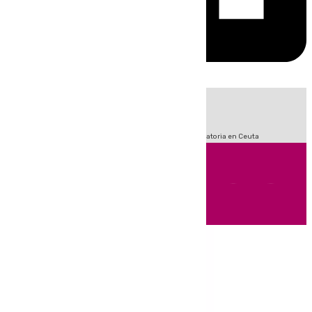
HOY
|
Sucesos
Fútbol
LaLiga
Primera División
Crisis Migratoria en Ceuta
Andalucía