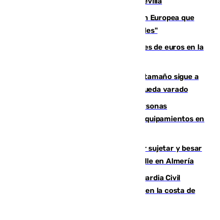
recuperar la identidad patrimonial de Sevilla
España e Italia garantizan a la Unión Europea que
sus controles fronterizos son "temporales"
Sevilla ha invertido más de 6 millones de euros en la
transformación de su casco histórico
Susto en Marbella: un atún de gran tamaño sigue a
un bañista hasta la orilla de la playa y queda varado
Emvisesa refuerza la atención a personas
vulnerables con cesión de viviendas y equipamientos en
Sevilla
Condenado a dos años de cárcel por sujetar y besar
a una menor tras abordarla en plena calle en Almería
Persecución en Punta Umbría: la Guardia Civil
interviene más de 800 kilos de cocaína en la costa de
Huelva