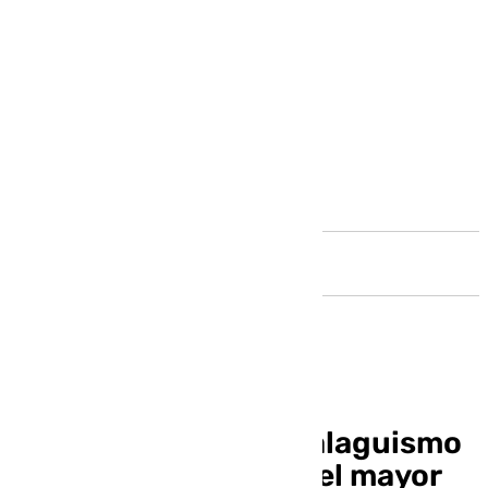
Andalucía
El crecimiento del malaguismo
y un ascenso mítico, el mayor