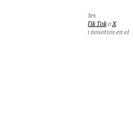
informativos@101tv.es
Más noticias de
101TV
en las redes
sociales:
Instagram
,
Facebook
,
Tik Tok
o
X
.
Puedes ponerte en contacto con nosotros en el
correo
informativos@101tv.es
Tags:
Últimas noticias