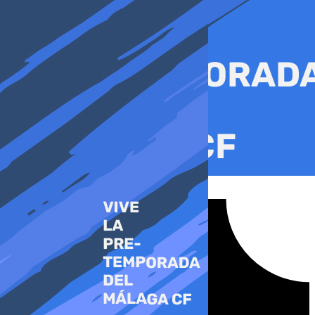
Ir
al
contenido
Tiktok