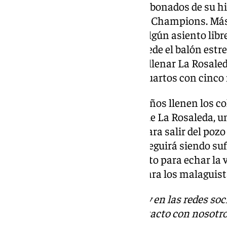
consiguiendo la mejor cifra de abonados de su hi
cada vez más lejana época de la Champions. Más
miles esperando que se quede algún asiento libre
estadio. Ya no hace falta que ruede el balón estr
figuras del fútbol mundial para llenar La Rosaled
barrio y el Málaga se juega los cuartos con cinco
El amor por lo propio, que los niños llenen los 
blanquiazules, el magnetismo de La Rosaleda, u
personas y un toque de varita para salir del pozo
que deja 2024. El malaguismo seguirá siendo sufr
siguiente revés, pero es momento para echar la 
suerte haber vivido este 2024 para los malaguist
Descubre más noticias de 101Tv en las redes soc
Tok
o
X
. Puedes ponerte en contacto con nosotro