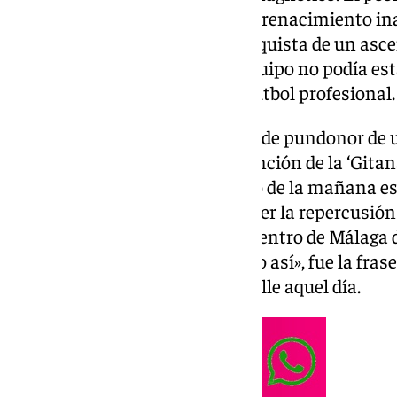
los últimos 25 años provocó un renacimiento ina
aupando al equipo hacia la conquista de un asce
recuperación vital, porque el equipo no podía e
Primera Federación, fuera del fútbol profesional.
Para la historia queda aquel gol de pundonor de
minuto 122 en Tarragona, la canción de la ‘Gitana 
aeropuerto a rebosar a las cinco de la mañana e
de jóvenes incapaces de entender la repercusión
una rúa colosal que inundó el Centro de Málaga 
edades. «Ya nos tocaba vivir algo así», fue la fra
personas que se echaron a la calle aquel día.