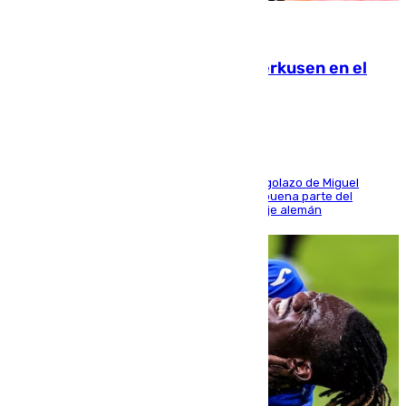
08.08.2026
El Sevilla se desinfla ante el Leverkusen en el
último ensayo (1-2)
El conjunto de Luis García se adelantó con un golazo de Miguel
Sierra y ofreció buenas sensaciones durante buena parte del
encuentro, pero acabó cediendo ante el empuje alemán