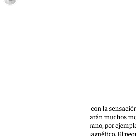
Borja Gutiérrez
martes, 31 diciembre 2024, 13:21
Compartir:
Los
malaguistas despiden 2024
con la sensación
año con tantas emociones. Llegarán muchos mom
máxima categoría tarde o temprano, por ejemplo
23-24 ha sido único, intenso y magnético. El pe