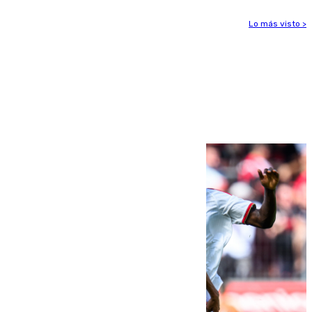
Lo más visto >
Más noticias
Ver más >