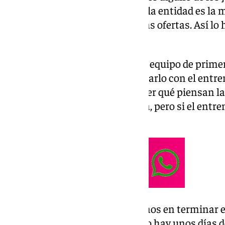
Una de las opciones que baraja la entidad es l
quien ya ha recibido las primeras ofertas. Así lo 
Kike Pérez, en 101 Televisión.
Ofertas: «N
os ha llamado algún equipo de primera
de semana, pero habrá que hablarlo con el entren
en ambos sentidos, habrá que ver qué piensan la
la dirección se marca una pauta, pero si el entren
saldrá cedido, por supuesto».
Mercado: «Primero nos centramos en terminar es
puntos muy importantes. Luego hay unos días d