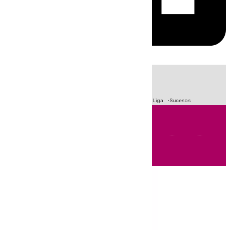
HOY
|
Fútbol
Primera División
Crisis Migratoria en Ceuta
LaLiga
Sucesos
Andalucía