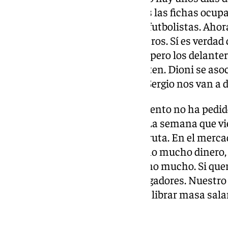
necesitamos. Como están todas las fichas ocupad
alguien, primero hay que sacar futbolistas. Aho
diseñada. Tenemos tres delanteros. Sí es verdad
bueno que esperas de un inicio, pero los delante
que en algún momento despunten. Dioni se asoc
algunos goles. Creo que Roko y Sergio nos van a
Peticiones de
Pellicer.
«De momento no ha pedido
día a día, no ha habido respiro. La semana que v
Loren para diseñar esa hoja de ruta. En el merca
movimientos. Disponemos de no mucho dinero, h
Tenemos algo de margen, pero no mucho. Si que
salida a alguien. Tenemos 28 jugadores. Nuestro 
de la primera plantilla. Hay que librar masa sala
alguien».