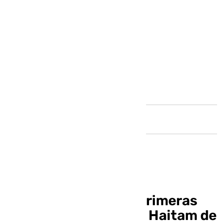
Andalucía
El Málaga recibe las primeras
ofertas de cesión por Haitam de