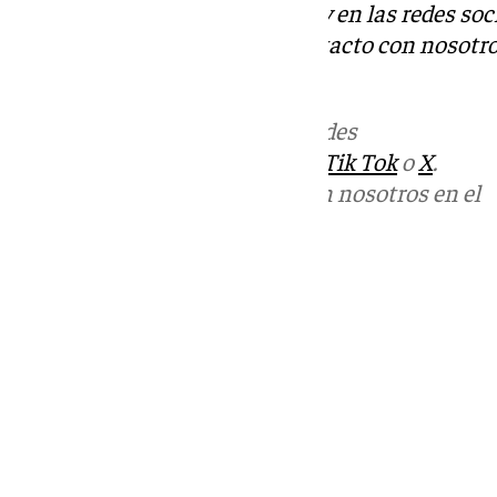
Descubre más noticias de 101Tv en las redes soc
Tok
o
X
. Puedes ponerte en contacto con nosotro
informativos@101tv.es
Más noticias de
101TV
en las redes
sociales:
Instagram
,
Facebook
,
Tik Tok
o
X
.
Puedes ponerte en contacto con nosotros en el
correo
informativos@101tv.es
Tags:
Últimas noticias