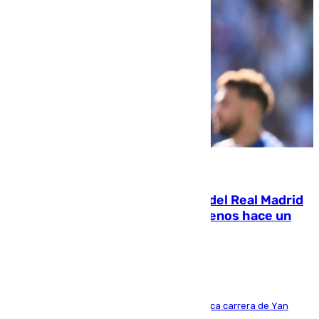
07.08.2026
El fichaje más caro de la historia del Real Madrid
costaba 105 millones de euros menos hace un
año y jugaba en Leganés
Del filial pepinero a récord absoluto: la meteórica carrera de Yan
Diomande en solo doce meses