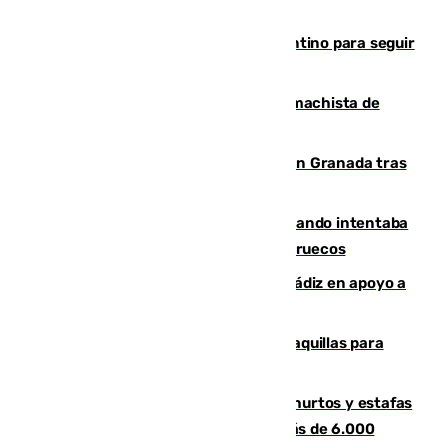
Marruecos, la principal baza de Infantino para seguir
al frente de la FIFA
Pedro Sánchez condena el crimen machista de
Benahavís
Angustioso rescate de una familia en Granada tras
caer su coche por un terraplén
Fallece un joven tras caer al mar cuando intentaba
entrar en parapente a Ceuta desde Marruecos
CIES NO moviliza a la provincia de Cádiz en apoyo a
la respuesta humanitaria de Ceuta
El mercado de Jerez refrigera sus taquillas para
facilitar las compras a sus visitantes
Detenida una pareja por presuntos hurtos y estafas
en Málaga tras ser descubiertos con más de 6.000