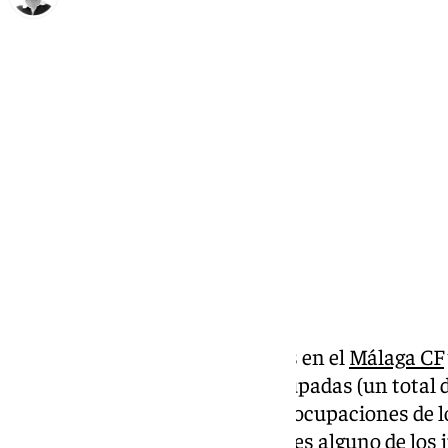
Ignacio Pérez
lunes, 16 diciembre 2024, 22:25
Compartir:
Se acerca el mercado de fichajes en el
Málaga CF
afronta con todas las fichas ocupadas (un total 
de gol ocupa las principales preocupaciones de l
nuevo refuerzo, deberá salir antes alguno de los 