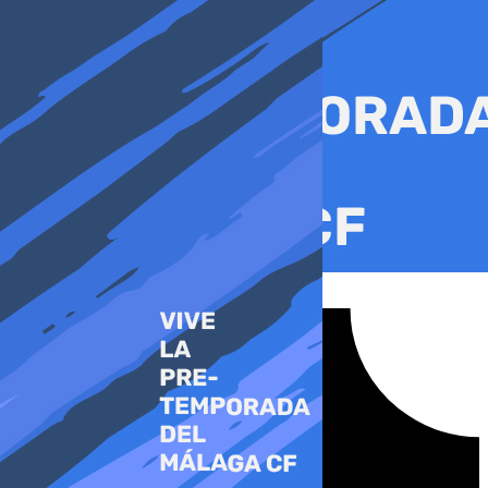
Ir
al
contenido
Tiktok