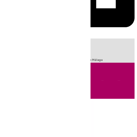
HOY
|
Fútbol
Sucesos
Primera División
Incendios
Feria de Málaga
Andalucía