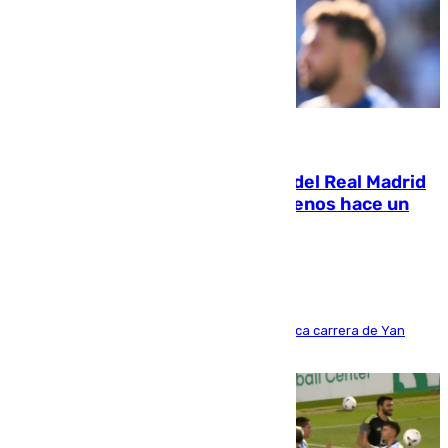
07.08.2026
El fichaje más caro de la historia del Real Madrid
costaba 105 millones de euros menos hace un
año y jugaba en Leganés
Del filial pepinero a récord absoluto: la meteórica carrera de Yan
Diomande en solo doce meses