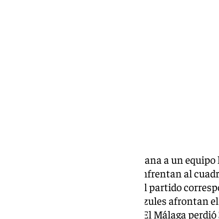
Pedro Jiménez
sábado, 25 enero 2025, 19:09
Compartir:
El Málaga recibe este fin de semana a un equipo 
Zaragoza. Los malaguistas se enfrentan al cuad
18:30 horas en La Rosaleda
en el partido corresp
Segunda División. Los blanquiazules afrontan el
derrota como fue la de Anduva. El Málaga perdió 3