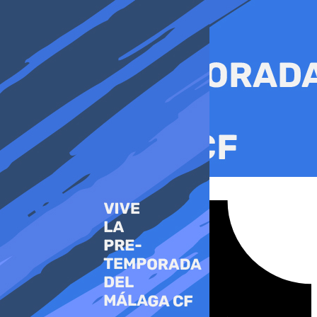
Ir
al
contenido
Tiktok