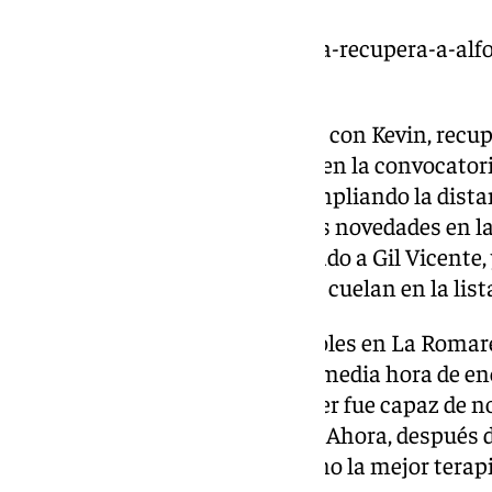
https://www.101tv.es/el-malaga-recupera-a-alfo
dioni/
La expedición contará de nuevo con Kevin, recup
Chupete. El canterano repetirá en la convocatoria 
Málaga CF, de ganar, seguiría ampliando la distan
puestos de descenso. Hay varias novedades en la 
cumple ciclo, Bermejo, traspasado a Gil Vicente, 
mientras que Tasende y Acín se cuelan en la lista
En la ida se vivió un duelo sin goles en La Roma
Málaga sumó de milagro. En la media hora de en
roja directa y el equipo de Pellicer fue capaz de n
juego en inferioridad numérica. Ahora, después d
ambos, la victoria se antoja como la mejor terap