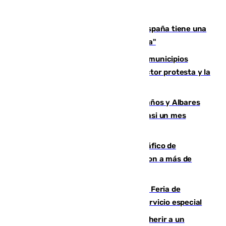
Javier Fernández: "El Gobierno de España tiene una
preocupación y una prioridad con Sevilla"
Las ferias de verano de numerosos municipios
andaluces se quedan sin cohetes: el sector protesta y la
Junta mantiene el protocolo
Los ministros Marlaska, Robles, Bolaños y Albares
comparecerán por las crisis de Ceuta casi un mes
después
Cae una de las mayores redes de tráfico de
personas y droga en España: introdujeron a más de
2.000 migrantes de forma ilegal
¿Hasta qué hora abre el Metro en la Feria de
Málaga? Consulta las frecuencias del servicio especial
Detenido un hombre en Málaga por herir a un