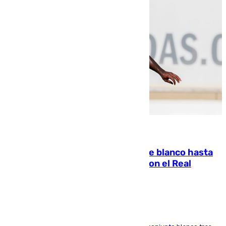
06.08.2026
Vinícius Júnior seguirá vestido de blanco hasta
2032 tras cerrar su renovación con el Real
Madrid