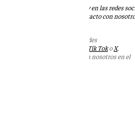
Descubre más noticias de 101Tv en las redes soc
Tok
o
X
. Puedes ponerte en contacto con nosotro
informativos@101tv.es
Más noticias de
101TV
en las redes
sociales:
Instagram
,
Facebook
,
Tik Tok
o
X
.
Puedes ponerte en contacto con nosotros en el
correo
informativos@101tv.es
Tags:
Últimas noticias