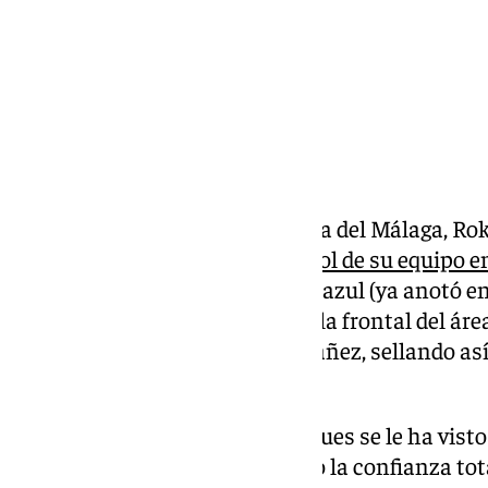
Al fin le llegó. El delantero croata del Málaga, R
la presión anotando
el primer gol de su equipo e
en Liga con la camiseta blanquiazul (ya anotó en
El ariete controló el esférico en la frontal del áre
cruzó el balón al meta Rubén Yáñez, sellando así
jornada.
Lo cierto es que lo necesitaba, pues se le ha vist
Hasta el momento no ha tenido la confianza tota