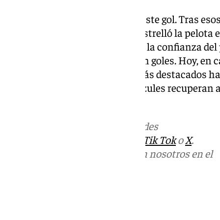
Parece que sirvió, y no sólo por este gol. Tras es
golpeo desde larga distancia y estrelló la pelota e
otra cara tras haber recuperado la confianza del
faltaba devolverle ese cariño con goles. Hoy, en 
la lata de
l Málaga
y fue de los más destacados has
marcador a favor. Los blanquiazules recuperan a
gran ayuda.
Más noticias de
101TV
en las redes
sociales:
Instagram
,
Facebook
,
Tik Tok
o
X
.
Puedes ponerte en contacto con nosotros en el
correo
informativos@101tv.es
Tags:
Últimas noticias