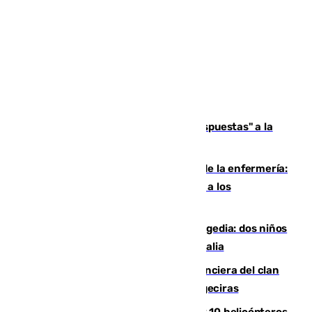
Más de 15.000 ceutíes reclaman "respuestas" a la
crisis migratoria
Buenas noticias para el Málaga desde la enfermería:
Juan Cruz se incorpora con normalidad a los
entrenamientos
Una venganza familiar acaba en tragedia: dos niños
y un adulto mueren en una piscina en Italia
Golpe definitivo a la estructura financiera del clan
de los hermanos Sánchez Castro en Algeciras
Más de 600 bomberos, 169 medios y 10 helicópteros