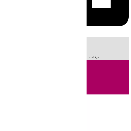
HOY
|
Sucesos
Crisis Migratoria en Ceuta
Fútbol
Incendios
LaLiga
Andalucía