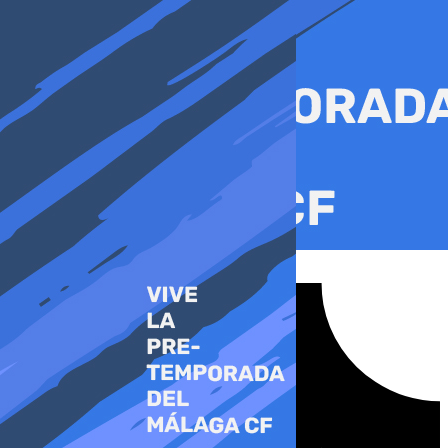
Ir
al
contenido
Tiktok