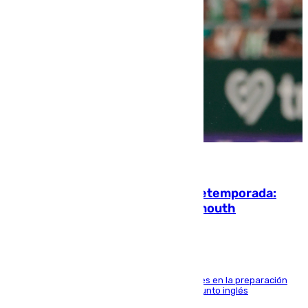
10.08.2026
La ‘delicatessen’ de Isco en la pretemporada:
pisadita y cañito ante el Bournemouth
El malagueño sigue mejorando sus sensaciones en la preparación
veraniega con minutos de calidad ante el conjunto inglés