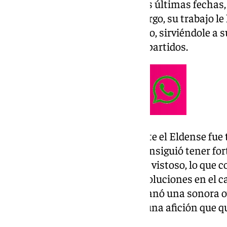
por Dioni o incluso Castel en las últimas fechas,
en varios encuentros. Sin embargo, su trabajo l
otra oportunidad como revulsivo, sirviéndole a
momentos complicados de los partidos.
En el último choque en casa ante el Eldense fue 
ocasiones de peligro, pero no consiguió tener for
trabajo, eso sí, cada vez era más vistoso, lo qu
futbolista que aporta grandes soluciones en el 
del equipo y de su esfuerzo, se ganó una sonora 
último compromiso liguero de una afición que qu
futbolista-