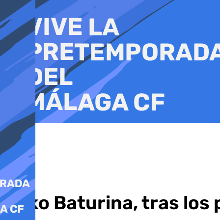
Ir
al
contenido
Roko Baturina, tras los