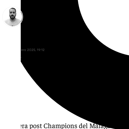
Pedro Jiménez
jueves, 9 enero 2025, 19:12
Compartir:
En la era post Champions del Málaga CF p