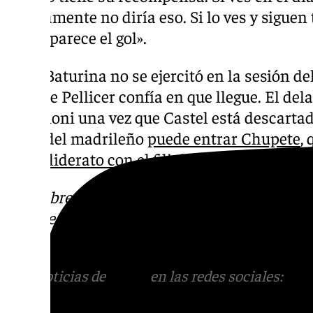
seguramente no diría eso. Si lo ves y sigue
final aparece el gol».
Roko Baturina no se ejercitó en la sesión del
aunque Pellicer confía en que llegue. El del
con Dioni una vez que Castel está descarta
lugar del madrileño
puede entrar Chupete
,
por el liderato con el filial al día siguiente
.
Descubre más noticias de 101Tv en las rede
sociales:
Instagram
,
Facebook
,
Tik Tok
o
X
.
con nosotros en el correo
informativos@101t
Más noticias de
101TV
en las redes sociales:
Ins
correo
informativos@101tv.es