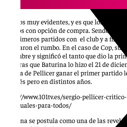
Hay dos muy evidentes, y es que los dos son
cedidos con opción de compra. Sendos futbo
sus primeros partidos con el club y a final 
retomaron el rumbo. En el caso de Cop, su pr
diciembre y significó el tanto que dio la pri
mientras que Baturina lo hizo el 21 de dicie
Málaga de Pellicer ganar el primer partido 
después pero en distintos años.
https://www.101tv.es/sergio-pellicer-critic
son-iguales-para-todos/
Baturina se postula como una de las revelac