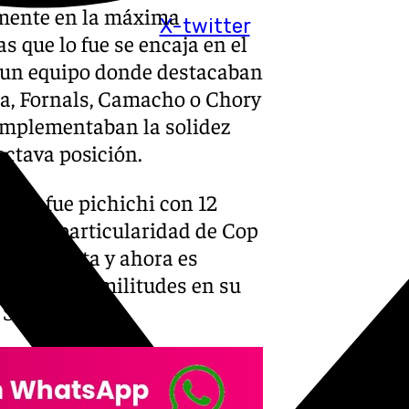
almente en la máxima
X-twitter
s que lo fue se encaja en el
 y un equipo donde destacaban
a, Fornals, Camacho o Chory
omplementaban la solidez
octava posición.
ileño fue pichichi con 12
ó 7. La particularidad de Cop
unda vuelta y ahora es
n varias similitudes en su
Sol.