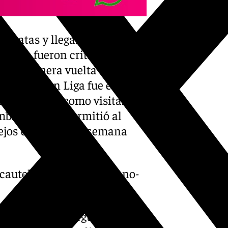
 croatas y llegaron al Málaga
listas fueron criticados en
de la primera vuelta
imer gol en Liga fue el 13 de
mera victoria como visitante,
mbre y su gol permitió al
lejos de casa; una semana
o-cautelar-barca-normas-no-
iones para la segunda vuelta,