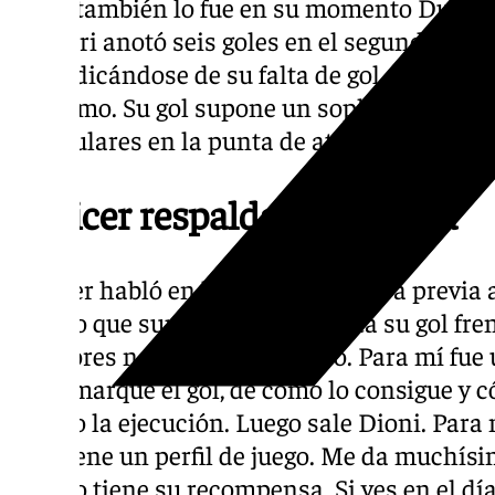
como también lo fue en su momento Duje Cop
Cagliari anotó seis goles en el segundo tra
reivindicándose de su falta de gol en el pr
lo mismo. Su gol supone un soplo de aire fr
los titulares en la punta de ataque, donde t
Pellicer respalda a Baturina
Pellicer habló en la rueda de prensa previa
respiro que supone para el croata su gol fren
jugadores necesitan su tiempo. Para mí fue
Roko marque el gol, de cómo lo consigue y 
mucho la ejecución. Luego sale Dioni. Para 
uno tiene un perfil de juego. Me da muchísim
trabajo tiene su recompensa. Si ves en el día