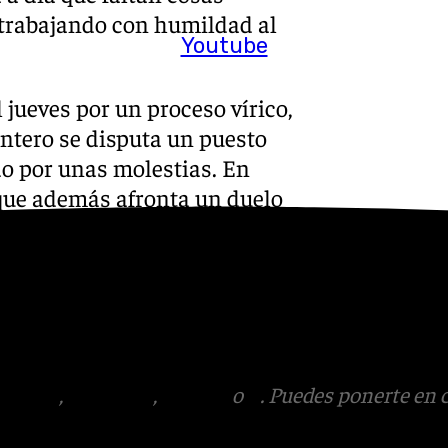
n trabajando con humildad al
Youtube
 jueves por un proceso vírico,
antero se disputa un puesto
do por unas molestias. En
 que además afronta un
duelo
s
 Puedes ponerte en contacto
v.es
tagram
,
Facebook
,
Tik Tok
o
X
. Puedes ponerte en 