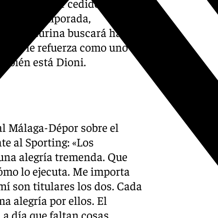
. El jugador cedido por el
mo de la temporada,
imero. Baturina buscará hacer
esco y le refuerza como uno de
ambién está Dioni.
 al Málaga-Dépor sobre el
te al Sporting: «Los
 una alegría tremenda. Que
cómo lo ejecuta. Me importa
mí son titulares los dos. Cada
a alegría por ellos. El
 a día que faltan cosas