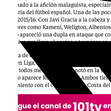
ilusionado a la afición malaguista, especi
categoría del fútbol español. Una de las poca
curso 2015/16. Con Javi Gracia a la cabeza
jugadores como Kameni, Weligton, Albentos
Castro apareció una dupla en ataque que c
defensiva que llevo al equipo a terminar en 
Se trata de Charles Dias y Duje Cop. El bras
goles en Liga, mientras que el segundo anot
es que todos menos uno los anotó en la seg
cuando aparece Roko Baturina. Ambos tiene
rendimiento con el conjunto de la Costa del 