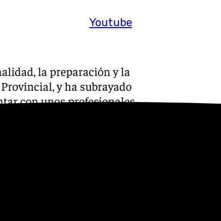
Youtube
alidad, la preparación y la
 Provincial, y ha subrayado
ntar con unos profesionales
al frente cuando se les
s».
 transmitido el orgullo y
 solidaridad de estos
como en el volcán de La
s, o la reciente Dana en