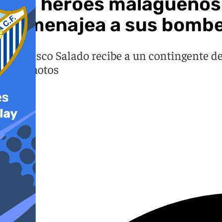
Los héroes malagueños 
homenajea a sus bomb
Francisco Salado recibe a un contingente de
terremotos