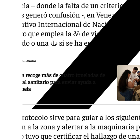
Valencia – donde la falta de un criterio uni
coches generó confusión -, en Venezuela han
Normativo Internacional de Naciones Unida
estricto que emplea la ‹V› de víctima, acomp
fallecido o una ‹L› si se ha encontrado con v
NOTICIA RELACIONADA
Málaga recoge más de cuatro toneladas de
material sanitario para enviar ayuda a
Venezuela
Este protocolo sirve para guiar a los sigui
acudan a la zona y alertar a la maquinaria p
equipo tuvo que certificar el hallazgo de un