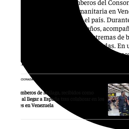
El contingente de diez bomberos del Consor
regresado de su misión humanitaria en Vene
terremotos que han azotado el país. Durante
servicio, los efectivos malagueños, acompañ
Amaya, han realizado labores extremas de 
inspección en las zonas más afectadas. En 
han compartido imágenes, vídeos y testimoni
esperanza y la tragedia.
NOTICIA RELACIONADA
Los bomberos de Málaga, recibidos como
héroes al llegar a España tras colaborar en los
rescates en Venezuela