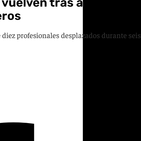
vuelven tras ayudar en V
eros
 diez profesionales desplazados durante seis 