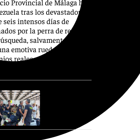
cio Provincial de Málaga ha
zuela tras los devastadores
 seis intensos días de
ados por la perra de rescate
búsqueda, salvamento e
una emotiva rueda de prensa,
os reales que reflejan la