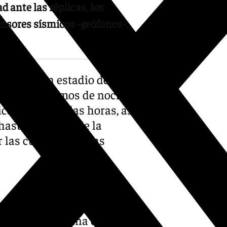
 ante las réplicas, los
nsores sísmicos -geófonos-,
iones – un estadio de béisbol
canso. «Llegamos de noche,
icamente con las horas, así
sta las cinco de la
r las cuatro primeras
rofes como la Dana de