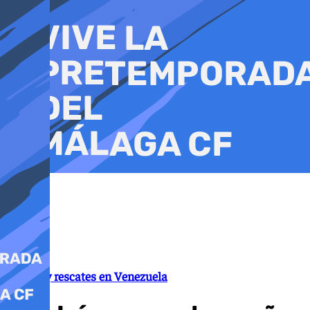
Ir
al
contenido
Ayudas y rescates en Venezuela