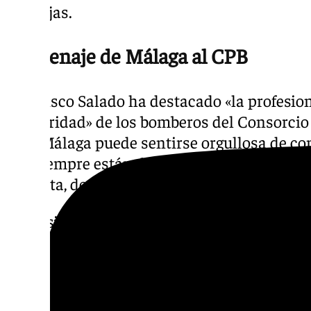
dos hijas.
Homenaje de Málaga al CPB
Francisco Salado ha destacado «la profesion
solidaridad» de los bomberos del Consorcio
que «Málaga puede sentirse orgullosa de co
que siempre están dispuestos a dar un paso 
necesita, dentro y fuera de nuestras frontera
El presidente de la Diputación de Málaga ha
agradecimiento de toda la provincia ante la
bomberos, recordando otras de sus labores 
Palma, los terremotos de Turquía y Marrueco
Valencia.