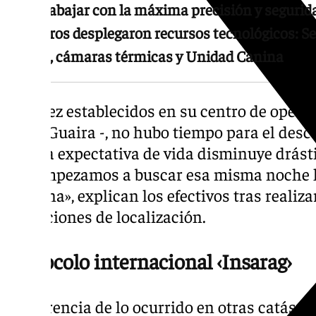
Para trabajar con la máxima precisión y seguridad
bomberos desplegaron recursos tecnológicos: Se
drones, cámaras térmicas y Unidad Canina
Una vez establecidos en su centro de operac
de La Guaira -, no hubo tiempo para el des
pero la expectativa de vida disminuye drást
que empezamos a buscar esa misma noche ha
mañana», explican los efectivos tras realiza
operaciones de localización.
Protocolo internacional ‹Insarag›
A diferencia de lo ocurrido en otras catást