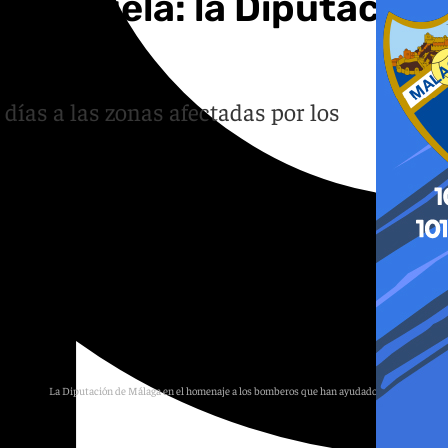
enezuela: la Diputación
días a las zonas afectadas por los
La Diputación de Málaga en el homenaje a los bomberos que han ayudado en Venezuela
CPB