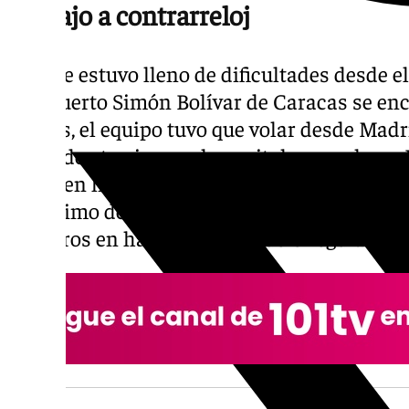
Trabajo a contrarreloj
El viaje estuvo lleno de dificultades desde 
aeropuerto Simón Bolívar de Caracas se en
sismos, el equipo tuvo que volar desde Mad
antes de aterrizar en la capital venezolana.
viajar en líneas comerciales, el equipo mal
undécimo del mundo en llegar a la zona de la
primeros en hacerlo en un vuelo regular.