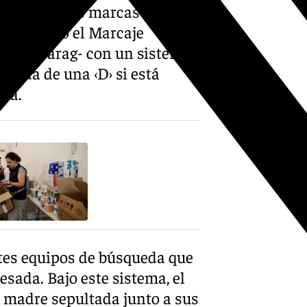
ficado con las marcas de los
 utilizado el Marcaje
s -Insarag- con un sistema
añada de una ‹D› si está
ida.
entes equipos de búsqueda que
esada. Bajo este sistema, el
a madre sepultada junto a sus